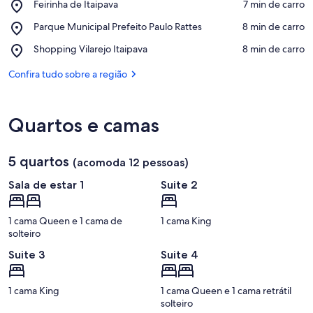
Place,
Feirinha de Itaipava
‪7 min de carro‬
Feirinha
Confira no mapa
Place,
Parque Municipal Prefeito Paulo Rattes
‪8 min de carro‬
de
Parque
Itaipava
Place,
Shopping Vilarejo Itaipava
‪8 min de carro‬
Municipal
Shopping
Prefeito
Vilarejo
Confira tudo sobre a região
Paulo
Itaipava
Rattes
Quartos e camas
5 quartos
(acomoda 12 pessoas)
Sala de estar 1
Suite 2
1 cama Queen e 1 cama de
1 cama King
solteiro
Suite 3
Suite 4
1 cama King
1 cama Queen e 1 cama retrátil
solteiro