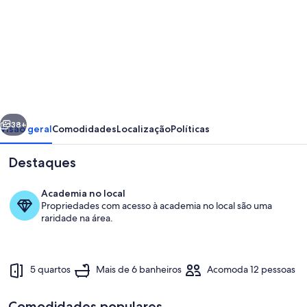
fotos
de
Quinta
Experiência
Luxo
e
erior
Próximo
Serviço
38+
Visão geral
Comodidades
Localização
Políticas
Incluso
Destaques
Itaipava
no
Academia no local
Quinta
Propriedades com acesso à academia no local são uma
raridade na área.
Do
Lago
5 quartos
Mais de 6 banheiros
Acomoda 12 pessoas
Área de estar
Comodidades populares