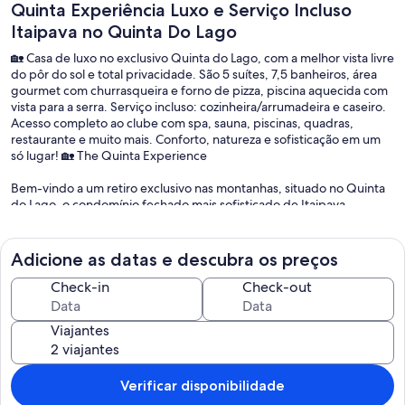
Quinta Experiência Luxo e Serviço Incluso
Itaipava no Quinta Do Lago
🏡 Casa de luxo no exclusivo Quinta do Lago, com a melhor vista livre
do pôr do sol e total privacidade. São 5 suítes, 7,5 banheiros, área
gourmet com churrasqueira e forno de pizza, piscina aquecida com
vista para a serra. Serviço incluso: cozinheira/arrumadeira e caseiro.
Acesso completo ao clube com spa, sauna, piscinas, quadras,
restaurante e muito mais. Conforto, natureza e sofisticação em um
só lugar! 🏡 The Quinta Experience
Bem-vindo a um retiro exclusivo nas montanhas, situado no Quinta
do Lago, o condomínio fechado mais sofisticado de Itaipava.
Com 700 m² de área construída em um terreno de 4.000 m², a casa
oferece privacidade total, serviço premium e uma vista espetacular
Adicione as datas e descubra os preços
das montanhas — especialmente ao amanhecer.
Check-in
Check-out
Acomodações
São 5 suítes amplas (além de dependência completa de serviço) e 7
Viajantes
banheiros e meio, acomodando até 12 hóspedes com muito
conforto. Os ambientes internos são elegantes, integrados e
funcionais: sala com lareira, sala de TV, sala de jantar e cozinha
equipada.
Verificar disponibilidade