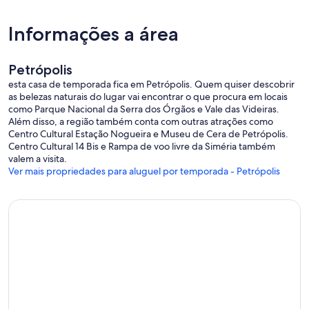
• Caseiro disponível para suporte e manutenção 👨‍🔧
• Sala ampla com vista panorâmica da montanha 🌄
Informações a área
• Jardim gramado e natureza exuberante ao redor 🌿
• Sem vizinhos diretos – privacidade total 🛖
Petrópolis
📍 Localização:
esta casa de temporada fica em Petrópolis. Quem quiser descobrir
as belezas naturais do lugar vai encontrar o que procura em locais
Condomínio Quinta do Lago – GRV2+VC4 Petrópolis, RJ
como Parque Nacional da Serra dos Órgãos e Vale das Videiras.
Além disso, a região também conta com outras atrações como
Ideal para famílias e grupos que buscam exclusividade, conforto e
Centro Cultural Estação Nogueira e Museu de Cera de Petrópolis.
serviço completo. Viva o luxo da serra com toda a comodidade de
Centro Cultural 14 Bis e Rampa de voo livre da Siméria também
um hotel 5 estrelas – em sua casa.
valem a visita.
Ver mais propriedades para aluguel por temporada - Petrópolis
Estrutura de Resort.
Como hóspede do Quinta do Lago, você terá acesso a uma
infraestrutura completa:
• Segurança e portaria 24h
• Piscinas aquecidas, sauna, spa e academia.
• Restaurante, PUB, Clubhouse e adega.
• Quadras de tênis, beach tênis, futebol e playground.
• Centro equestre e trilhas ecológicas.