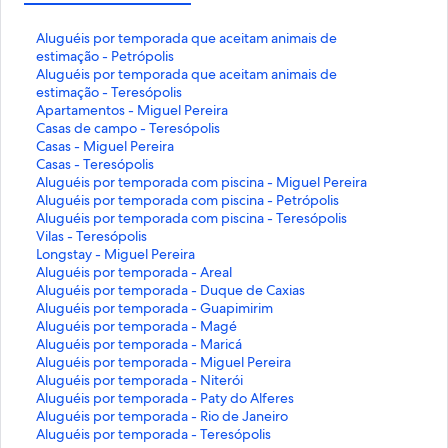
L
Aluguéis por temporada que aceitam animais de
i
estimação - Petrópolis
n
L
Aluguéis por temporada que aceitam animais de
k
i
estimação - Teresópolis
q
n
L
Apartamentos - Miguel Pereira
u
k
i
L
Casas de campo - Teresópolis
e
q
n
i
L
Casas - Miguel Pereira
a
u
k
n
i
L
Casas - Teresópolis
b
e
q
k
n
i
L
Aluguéis por temporada com piscina - Miguel Pereira
r
a
u
q
k
n
i
L
Aluguéis por temporada com piscina - Petrópolis
e
b
e
u
q
k
n
i
L
Aluguéis por temporada com piscina - Teresópolis
e
r
a
e
u
q
k
n
i
L
Vilas - Teresópolis
s
e
b
a
e
u
q
k
n
i
L
Longstay - Miguel Pereira
t
e
r
b
a
e
u
q
k
n
i
L
Aluguéis por temporada - Areal
a
s
e
r
b
a
e
u
q
k
n
i
L
Aluguéis por temporada - Duque de Caxias
p
t
e
e
r
b
a
e
u
q
k
n
i
L
Aluguéis por temporada - Guapimirim
á
a
s
e
e
r
b
a
e
u
q
k
n
i
L
Aluguéis por temporada - Magé
g
p
t
s
e
e
r
b
a
e
u
q
k
n
i
L
Aluguéis por temporada - Maricá
i
á
a
t
s
e
e
r
b
a
e
u
q
k
n
i
L
Aluguéis por temporada - Miguel Pereira
n
g
p
a
t
s
e
e
r
b
a
e
u
q
k
n
i
L
Aluguéis por temporada - Niterói
a
i
á
p
a
t
s
e
e
r
b
a
e
u
q
k
n
i
L
Aluguéis por temporada - Paty do Alferes
:
n
g
á
p
a
t
s
e
e
r
b
a
e
u
q
k
n
i
L
Aluguéis por temporada - Rio de Janeiro
A
a
i
g
á
p
a
t
s
e
e
r
b
a
e
u
q
k
n
i
L
Aluguéis por temporada - Teresópolis