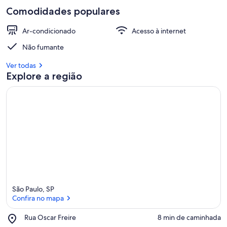
Comodidades populares
Ar-condicionado
Acesso à internet
Não fumante
Ver todas
Explore a região
São Paulo, SP
Confira no mapa
Place,
Rua Oscar Freire
‪8 min de caminhada‬
Rua