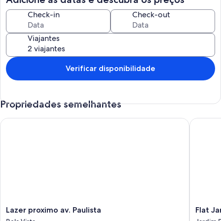
Check-in
Check-out
Viajantes
Verificar disponibilidade
Propriedades semelhantes
Lazer proximo av. Paulista
Flat Jard
Lazer
Flat
Lazer proximo av. Paulista
Flat Ja
proximo
Jardins,