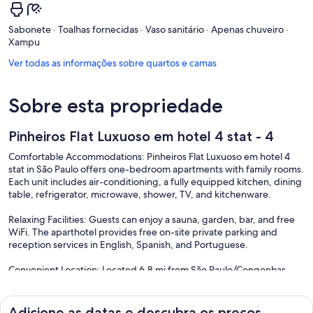
Sabonete · Toalhas fornecidas · Vaso sanitário · Apenas chuveiro ·
Xampu
Ver todas as informações sobre quartos e camas
Sobre esta propriedade
Pinheiros Flat Luxuoso em hotel 4 stat - 4
Comfortable Accommodations: Pinheiros Flat Luxuoso em hotel 4
stat in São Paulo offers one-bedroom apartments with family rooms.
Each unit includes air-conditioning, a fully equipped kitchen, dining
table, refrigerator, microwave, shower, TV, and kitchenware.
Relaxing Facilities: Guests can enjoy a sauna, garden, bar, and free
WiFi. The aparthotel provides free on-site private parking and
reception services in English, Spanish, and Portuguese.
Convenient Location: Located 6.8 mi from São Paulo/Congonhas
Airport, the property is close to attractions such as Pacaembu
Stadium (1.6 mi), MASP São Paulo (1.7 mi), and Ibirapuera Park (3.7
mi).
Adicione as datas e descubra os preços