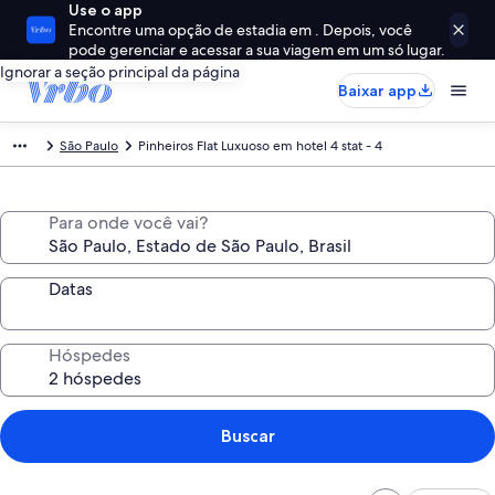
Use o app
Encontre uma opção de estadia em . Depois, você
pode gerenciar e acessar a sua viagem em um só lugar.
Ignorar a seção principal da página
Baixar app
São Paulo
Pinheiros Flat Luxuoso em hotel 4 stat - 4
Para onde você vai?
Datas
Hóspedes
Buscar