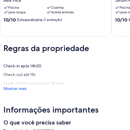
Bela Vista
Jardim P
av.
excelen
Piscina
Cozinha
Piscin
Paulista
localiza
Lava-roupa
Aceita animais
Lava-r
Bela
Jardim
Vista
Paulista
10.0
10.0
10/10
10/10
Extraordinária
(1 avaliação)
de
de
10,
10,
Extraordinária,
Extraord
(1
(4
avaliação)
avaliaçõ
Regras da propriedade
Check-in após 14h30
Check-out até 11h
Idade mínima para alugar: 18 anos
Mostrar mais
Informações importantes
O que você precisa saber