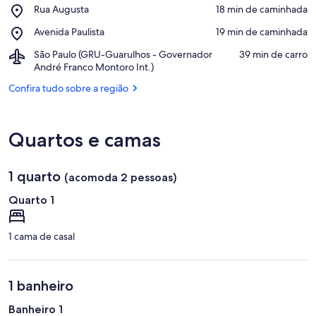
Confira no mapa
Place,
Rua Augusta
‪18 min de caminhada‬
Oscar
Rua
Freire
Place,
Avenida Paulista
‪19 min de caminhada‬
Augusta
Avenida
Airport,
São Paulo (GRU-Guarulhos - Governador
‪39 min de carro‬
Paulista
São
André Franco Montoro Int.)
Paulo
Confira tudo sobre a região
(GRU-
Guarulhos
-
Governador
Quartos e camas
André
Franco
Montoro
1 quarto
(acomoda 2 pessoas)
Int.)
Quarto 1
1 cama de casal
1 banheiro
Banheiro 1