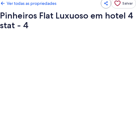
Ver todas as propriedades
Salvar
Pinheiros Flat Luxuoso em hotel 4
stat - 4
Galeria
de
fotos
de