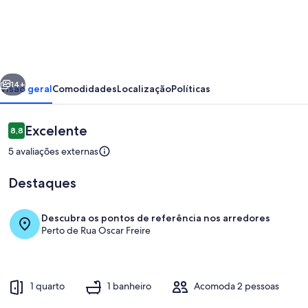
Pinheiros
Flat
Luxuoso
em
erior
Próximo
hotel
14+
Visão geral
Comodidades
Localização
Políticas
4
stat
Avaliações
Excelente
8,8
8,8 de 10
-
5 avaliações externas
4
Destaques
Descubra os pontos de referência nos arredores
Perto de Rua Oscar Freire
Parte interna
1 quarto
1 banheiro
Acomoda 2 pessoas