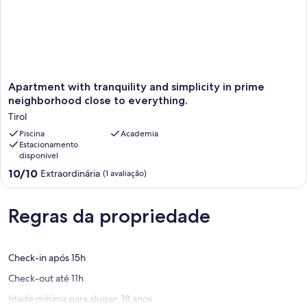
Apartment
Apartment with tranquility and simplicity in prime
with
neighborhood close to everything.
tranquility
Tirol
and
simplicity
Piscina
Academia
Estacionamento
in
disponível
prime
neighborhood
10.0
10/10
Extraordinária
(1 avaliação)
close
de
to
10,
everything.
Extraordinária,
Regras da propriedade
Tirol
(1
avaliação)
Check-in após 15h
Check-out até 11h
Idade mínima para alugar: 18 anos