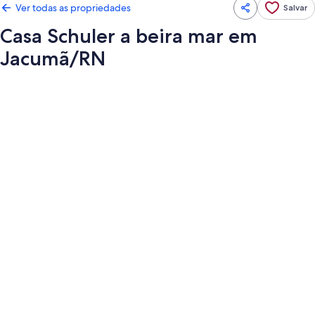
Ver todas as propriedades
Salvar
Casa Schuler a beira mar em
Jacumã/RN
Galeria
de
fotos
de