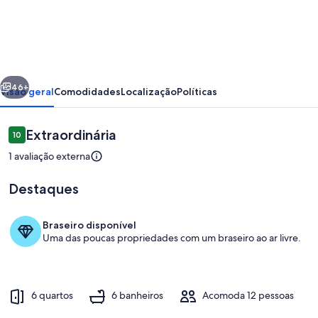
Casa
Schuler
a
beira
erior
Próximo
mar
46+
Visão geral
Comodidades
Localização
Políticas
em
Jacumã/RN
Avaliações
Extraordinária
10
10 de 10
1 avaliação externa
Destaques
Braseiro disponível
Uma das poucas propriedades com um braseiro ao ar livre.
Piscina
6 quartos
6 banheiros
Acomoda 12 pessoas