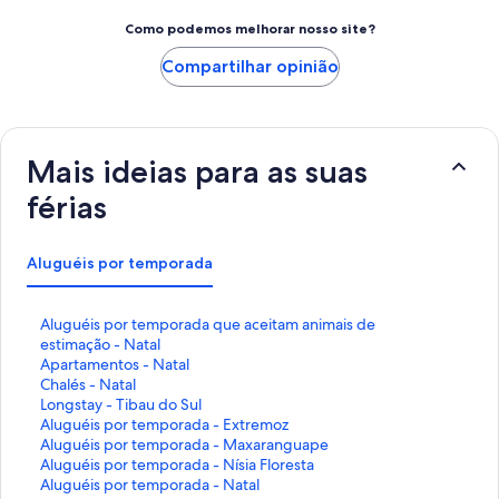
Como podemos melhorar nosso site?
Compartilhar opinião
Mais ideias para as suas
férias
Aluguéis por temporada
L
Aluguéis por temporada que aceitam animais de
i
estimação - Natal
n
L
Apartamentos - Natal
k
i
L
Chalés - Natal
q
n
i
L
Longstay - Tibau do Sul
u
k
n
i
L
Aluguéis por temporada - Extremoz
e
q
k
n
i
L
Aluguéis por temporada - Maxaranguape
a
u
q
k
n
i
L
Aluguéis por temporada - Nísia Floresta
b
e
u
q
k
n
i
L
Aluguéis por temporada - Natal