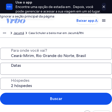
Use o app
Encontre uma opção de estadia em . Depois, você
pode gerenciar e acessar a sua viagem em um só lugar.
Ignorar a seção principal da página
Baixar app
Jacumã
Casa Schuler a beira mar em Jacumã/RN
Para onde você vai?
Datas
Hóspedes
Buscar