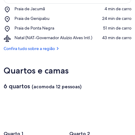
Place,
Praia de Jacumã
‪4 min de carro‬
Praia
Confira no mapa
Place,
Praia de Genipabu
‪24 min de carro‬
de
Praia
Jacumã
Place,
Praia de Ponta Negra
‪51 min de carro‬
de
Praia
Genipabu
Airport,
Natal (NAT-Governador Aluízio Alves Intl.)
‪43 min de carro‬
de
Natal
Ponta
(NAT-
Confira tudo sobre a região
Negra
Governador
Aluízio
Alves
Quartos e camas
Intl.)
6 quartos
(acomoda 12 pessoas)
Quarto 1
Quarto 2