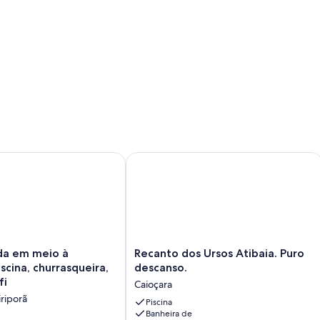
em meio à natureza, piscina, churrasqueira, lareira e wi fi
Recanto dos Ursos Atibaia. Puro desc
Recanto
da em meio à
Recanto dos Ursos Atibaia. Puro
dos
scina, churrasqueira,
descanso.
Ursos
fi
Caioçara
Atibaia.
riporã
Puro
Piscina
Banheira de
descanso.