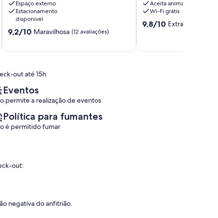
Espaço externo
Aceita animais
03-
Paulista
Estacionamento
Wi-Fi grátis
banheiros
disponível
9.8
Centro
9,8/10
Extraordinária
(2
9.2
9,2/10
Maravilhosa
de
de
(12 avaliações)
de
10,
Bragança
10,
Extraordinária,
Paulista
Maravilhosa,
(27
(12
avaliações)
eck-out até 15h
avaliações)
Eventos
o permite a realização de eventos
Política para fumantes
o é permitido fumar
eck-out:
o negativa do anfitrião.