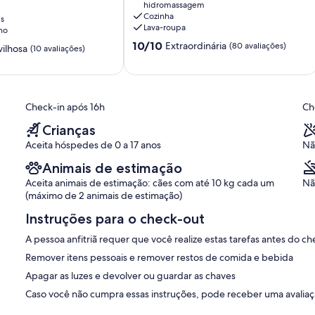
hidromassagem
Caioçara
Cozinha
is
,
Lava-roupa
no
10.0
10/10
Extraordinária
(80 avaliações)
ilhosa
(10 avaliações)
de
10,
Extraordinária,
(80
Check-in após 16h
Ch
avaliações)
Crianças
Aceita hóspedes de 0 a 17 anos
Nã
Animais de estimação
Aceita animais de estimação: cães com até 10 kg cada um
Nã
(máximo de 2 animais de estimação)
Instruções para o check-out
A pessoa anfitriã requer que você realize estas tarefas antes do ch
Remover itens pessoais e remover restos de comida e bebida
Apagar as luzes e devolver ou guardar as chaves
Caso você não cumpra essas instruções, pode receber uma avaliaçã