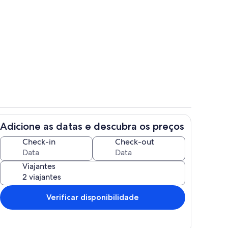
priedade
Área da propriedade
Adicione as datas e descubra os preços
r
Cozinha privada
Check-in
Check-out
Viajantes
Verificar disponibilidade