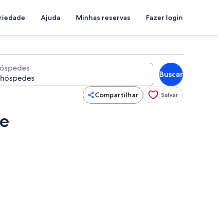
priedade
Ajuda
Minhas reservas
Fazer login
óspedes
Buscar
Compartilhar
Salvar
de