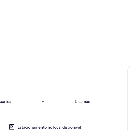
Área da pro
Área de esta
uartos
•
5 camas
Estacionamento no local disponível