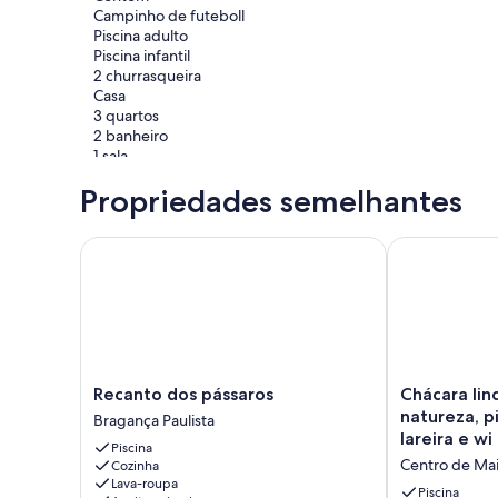
Campinho de futeboll
Piscina adulto
Piscina infantil
2 churrasqueira
Casa
3 quartos
2 banheiro
1 sala
1 cozinha
Propriedades semelhantes
Sacada
Churrasqueira
Recanto dos pássaros
Chácara linda 
Recanto
Chácara
Recanto dos pássaros
Chácara lin
dos
linda
natureza, pi
Bragança Paulista
pássaros
em
lareira e wi 
Piscina
Bragança
meio
Centro de Mai
Cozinha
Paulista
à
Lava-roupa
natureza,
Piscina