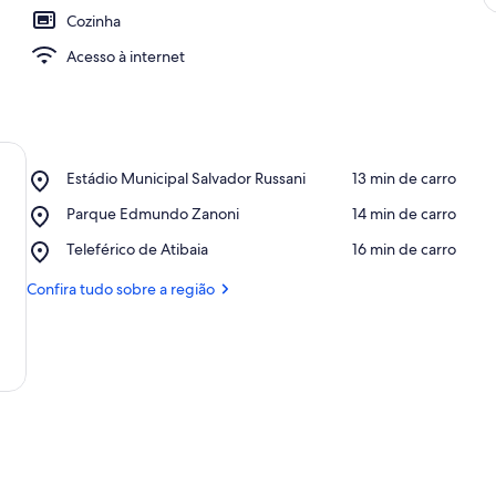
Cozinha
Acesso à internet
Place,
Estádio Municipal Salvador Russani
‪13 min de carro‬
Estádio
Place,
Parque Edmundo Zanoni
‪14 min de carro‬
Municipal
Parque
Salvador
Place,
Teleférico de Atibaia
‪16 min de carro‬
Edmundo
Russani
Teleférico
Zanoni
de
Confira tudo sobre a região
Atibaia