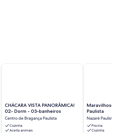
anso.
CHÁCARA VISTA PANORÂMICA! 02- Dorm - 03-banheiros
Maravilhoso sitio em Na
CHÁCARA
Maravilhoso
CHÁCARA VISTA PANORÂMICA!
Maravilhoso sitio e
VISTA
sitio
02- Dorm - 03-banheiros
Paulista
PANORÂMICA!
em
Centro de Bragança Paulista
Nazaré Paulista
02-
Nazare
Dorm
Cozinha
Paulista
Piscina
Aceita animais
Cozinha
-
Nazaré