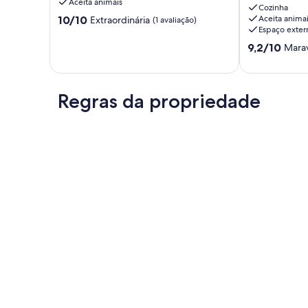
Aceita animais
piscina,
Cozinha
10.0
10/10
Aceita anima
Extraordinária
(1 avaliação)
churrasqueira
Espaço exter
de
lareira
10,
e
9.2
9,2/10
Marav
Extraordinária,
wi
de
(1
fi
10,
avaliação)
Centro
Maravilhosa,
de
Regras da propriedade
(10
Mairiporã
avaliações)