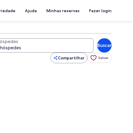
priedade
Ajuda
Minhas reservas
Fazer login
óspedes
Buscar
Compartilhar
Salvar