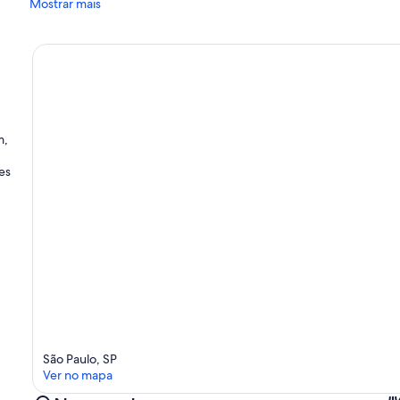
Mostrar mais
m,
es
São Paulo, SP
Ver no mapa