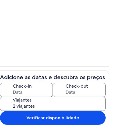
s
Área da propriedade
Adicione as datas e descubra os preços
r
Área da propriedade
Check-in
Check-out
Viajantes
Verificar disponibilidade