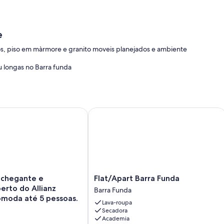
e
, piso em màrmore e granito moveis planejados e ambiente
ou longas no Barra funda
po
egante e acolhedor perto do Allianz Parque. Acomoda até 5 
Flat/Apart Barra Funda
Flat/Apart
nchegante e
Flat/Apart Barra Funda
e
Barra
erto do Allianz
Barra Funda
Funda
omoda até 5 pessoas.
Lava-roupa
Barra
Secadora
Funda
Academia