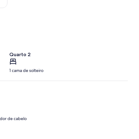
-
Governador
André
Franco
Montoro
Int.)
Quarto 2
1 cama de solteiro
ador de cabelo