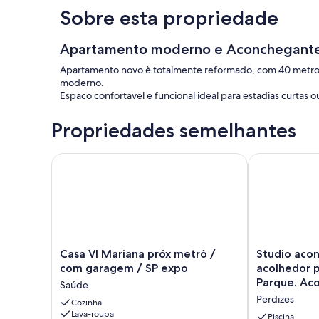
Sobre esta propriedade
Apartamento moderno e Aconchegant
Apartamento novo è totalmente reformado, com 40 metros
moderno.
Espaco confortavel e funcional ideal para estadias curtas 
Propriedades semelhantes
Casa Vl Mariana próx metrô / com garagem / SP ex
Studio aconch
Casa
Studio
Casa Vl Mariana próx metrô /
Studio aco
Vl
aconchegant
com garagem / SP expo
acolhedor p
Mariana
e
Parque. Ac
Saúde
próx
acolhedor
Perdizes
metrô
Cozinha
perto
Lava-roupa
/
do
Piscina