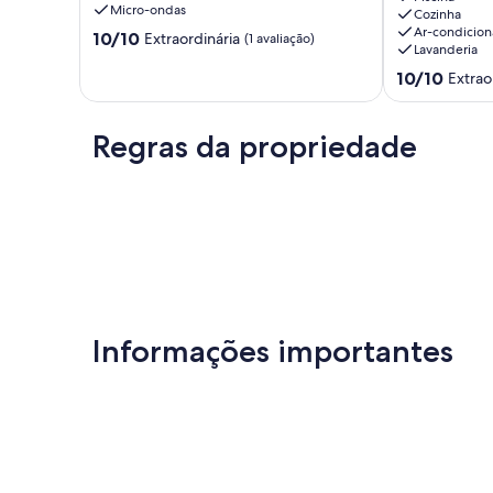
Micro-ondas
com
Allianz
Cozinha
Ar-condicio
garagem
Parque.
10.0
10/10
Extraordinária
(1 avaliação)
Lavanderia
/
Acomoda
de
SP
até
10,
10.0
10/10
Extrao
expo
5
Extraordinária,
de
Saúde
pessoas.
(1
10,
Perdizes
avaliação)
Extraordinária
Regras da propriedade
(1
avaliação)
Informações importantes