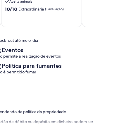
Aceita animais
10,
Location
10.0
10/10
Extraordinária
Extraordinária,
(1 avaliação)
Pinheiros
de
(1
10,
avaliação)
Extraordinária,
(1
avaliação)
eck-out até meio-dia
Eventos
o permite a realização de eventos
Política para fumantes
o é permitido fumar
pendendo da política da propriedade.
 cartão de débito ou depósito em dinheiro podem ser