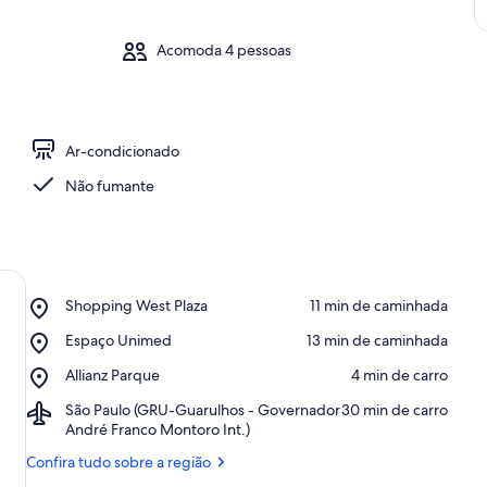
Acomoda 4 pessoas
Ar-condicionado
Não fumante
Place,
Shopping West Plaza
‪11 min de caminhada‬
Shopping
Place,
Espaço Unimed
‪13 min de caminhada‬
West
Espaço
Plaza
Place,
Allianz Parque
‪4 min de carro‬
Unimed
Allianz
Airport,
São Paulo (GRU-Guarulhos - Governador
‪30 min de carro‬
Parque
São
André Franco Montoro Int.)
Paulo
Confira tudo sobre a região
(GRU-
Guarulhos