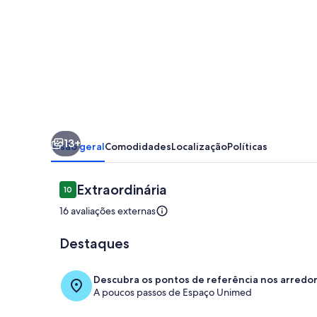
moderno
e
Aconchegante
13+
Visão geral
Comodidades
Localização
Políticas
Avaliações
Extraordinária
10
10 de 10
16 avaliações externas
Destaques
Sala de fitnes
Descubra os pontos de referência nos arredo
A poucos passos de Espaço Unimed