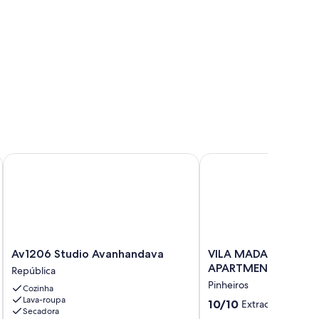
pessoas.
Av1206 Studio Avanhandava
VILA MADALENA - DUPL
Av1206
VILA
Av1206 Studio Avanhandava
VILA MADALENA - D
Studio
MADALENA
APARTMENT. Perfect
República
Avanhandava
-
Pinheiros
Cozinha
República
DUPLEX
Lava-roupa
10.0
APARTMENT.
10/10
Extraordinária
(1 
Secadora
de
Perfect