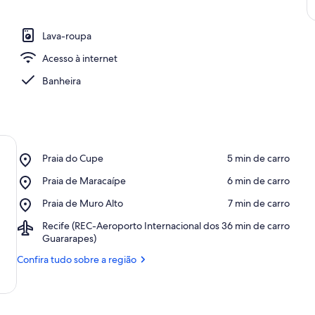
Lava-roupa
Acesso à internet
Banheira
Place,
Praia do Cupe
‪5 min de carro‬
Praia
Place,
Praia de Maracaípe
‪6 min de carro‬
do
Praia
Cupe
Place,
Praia de Muro Alto
‪7 min de carro‬
de
Praia
Maracaípe
Airport,
Recife (REC-Aeroporto Internacional dos
‪36 min de carro‬
de
Recife
Guararapes)
Muro
(REC-
Alto
Confira tudo sobre a região
Aeroporto
Internacional
dos
Guararapes)