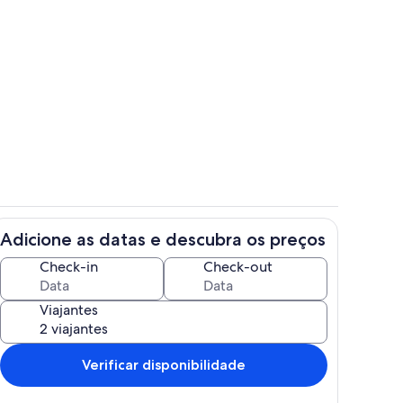
priedade
Parte interna
Adicione as datas e descubra os preços
vada
Quarto
Check-in
Check-out
Viajantes
Verificar disponibilidade