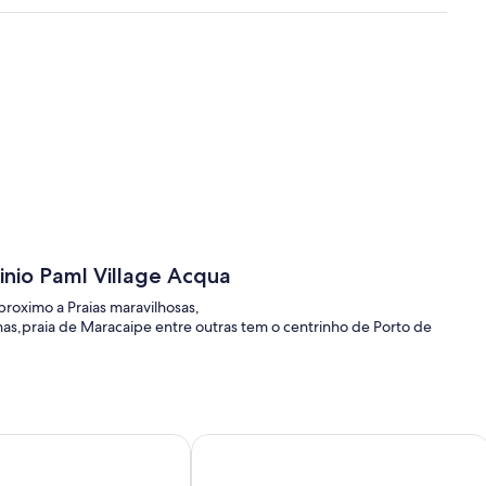
nio Paml Village Acqua
oximo a Praias maravilhosas,
has,praia de Maracaipe entre outras tem o centrinho de Porto de
s
O 03 QUARTOS EM PORTO DE GALINHAS DENTRO DO RESO
FLAT NO BEACH CLASS ECOLIFE BEI