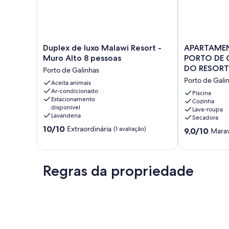
Duplex
APARTAMEN
Duplex de luxo Malawi Resort -
APARTAME
de
03
Muro Alto 8 pessoas
PORTO DE 
luxo
QUARTOS
DO RESORT
Porto de Galinhas
Malawi
EM
Porto de Gali
Resort
Aceita animais
PORTO
Ar-condicionado
-
DE
Piscina
Estacionamento
Muro
GALINHAS
Cozinha
disponível
Lava-roupa
Alto
DENTRO
Lavanderia
Secadora
8
DO
10.0
10/10
Extraordinária
pessoas
(1 avaliação)
RESORT
9.0
9,0/10
Marav
de
Porto
Porto
de
10,
de
de
10,
Extraordinária,
Galinhas
Galinhas
Maravilhosa,
(1
Regras da propriedade
(2
avaliação)
avaliações)