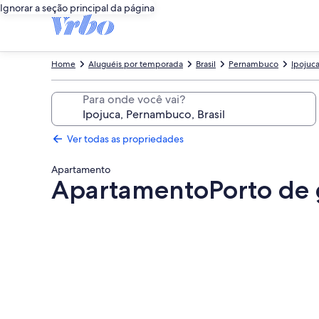
Ignorar a seção principal da página
Home
Aluguéis por temporada
Brasil
Pernambuco
Ipojuc
Para onde você vai?
Ver todas as propriedades
Apartamento
ApartamentoPorto de 
Galeria
de
fotos
de
ApartamentoPorto