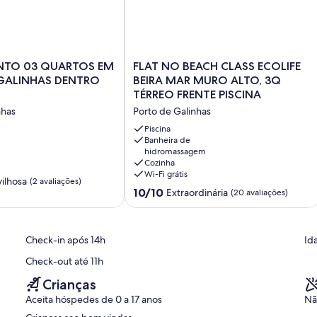
TO
FLAT
NTO 03 QUARTOS EM
FLAT NO BEACH CLASS ECOLIFE
NO
GALINHAS DENTRO
BEIRA MAR MURO ALTO, 3Q
BEACH
TÉRREO FRENTE PISCINA
CLASS
nhas
Porto de Galinhas
ECOLIFE
BEIRA
Piscina
MAR
Banheira de
hidromassagem
MURO
Cozinha
ALTO,
Wi-Fi grátis
3Q
ilhosa
(2 avaliações)
10.0
TÉRREO
10/10
Extraordinária
(20 avaliações)
de
FRENTE
10,
PISCINA
Extraordinária,
Porto
Check-in após 14h
Id
(20
de
avaliações)
Galinhas
Check-out até 11h
Crianças
Aceita hóspedes de 0 a 17 anos
Nã