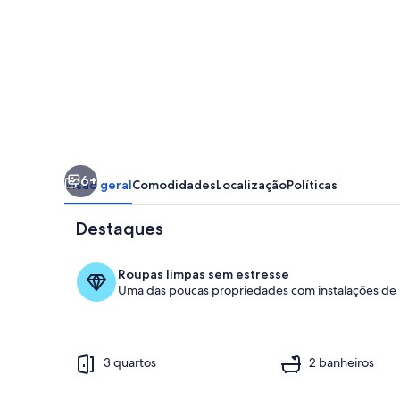
de
galinhas,condominio
Paml
Village
Acqua
6+
Visão geral
Comodidades
Localização
Políticas
Destaques
Roupas limpas sem estresse
Uma das poucas propriedades com instalações de l
Área da prop
3 quartos
2 banheiros