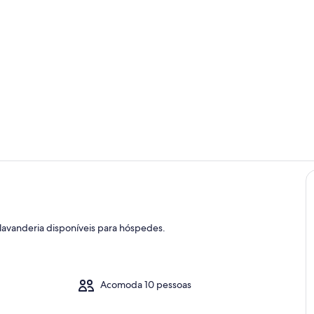
Área da pro
Cozinha pri
avanderia disponíveis para hóspedes.
riedade
Acomoda 10 pessoas