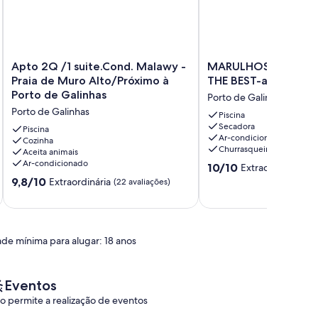
Apto
MARULHOS
Apto 2Q /1 suite.Cond. Malawy -
MARULHOS RESORT-
2Q
RESORT-
Praia de Muro Alto/Próximo à
THE BEST-até 6 pess
/1
5
Porto de Galinhas
Porto de Galinhas
suite.Cond.
ESTRELAS-
Porto de Galinhas
Malawy
THE
Piscina
Secadora
-
BEST-
Piscina
Ar-condicionado
Praia
Cozinha
até
Churrasqueira
Aceita animais
de
6
Ar-condicionado
10.0
Muro
pessoas
10/10
Extraordinária
(3 
de
Alto/Próximo
Porto
9.8
9,8/10
Extraordinária
(22 avaliações)
10,
à
de
de
Extraordinária,
Porto
Galinhas
10,
(3
de
Extraordinária,
avaliações)
Galinhas
(22
ade mínima para alugar: 18 anos
Porto
avaliações)
de
Galinhas
Eventos
o permite a realização de eventos