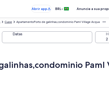
•
Abrir app
BRL
Anuncie a sua pro
a
Cupe
ApartamentoPorto de galinhas,condominio Paml Village Acqua
Datas
H
galinhas,condominio Paml 