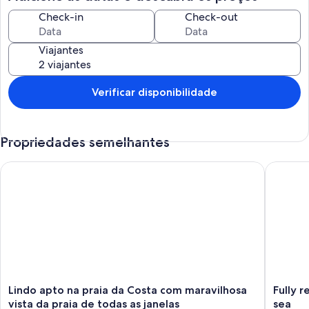
Check-in
Check-out
Viajantes
Verificar disponibilidade
Propriedades semelhantes
Lindo apto na praia da Costa com maravilhosa vista da praia de
Fully re
Lindo
Fully
Lindo apto na praia da Costa com maravilhosa
Fully 
apto
renovat
vista da praia de todas as janelas
sea