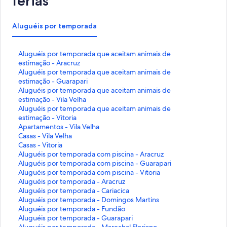
férias
Aluguéis por temporada
L
Aluguéis por temporada que aceitam animais de
i
estimação - Aracruz
n
L
Aluguéis por temporada que aceitam animais de
k
i
estimação - Guarapari
q
n
L
Aluguéis por temporada que aceitam animais de
u
k
i
estimação - Vila Velha
e
q
n
L
Aluguéis por temporada que aceitam animais de
a
u
k
i
estimação - Vitoria
b
e
q
n
L
Apartamentos - Vila Velha
r
a
u
k
i
L
Casas - Vila Velha
e
b
e
q
n
i
L
Casas - Vitoria
e
r
a
u
k
n
i
L
Aluguéis por temporada com piscina - Aracruz
s
e
b
e
q
k
n
i
L
Aluguéis por temporada com piscina - Guarapari
t
e
r
a
u
q
k
n
i
L
Aluguéis por temporada com piscina - Vitoria
a
s
e
b
e
u
q
k
n
i
L
Aluguéis por temporada - Aracruz
p
t
e
r
a
e
u
q
k
n
i
L
Aluguéis por temporada - Cariacica
á
a
s
e
b
a
e
u
q
k
n
i
L
Aluguéis por temporada - Domingos Martins
g
p
t
e
r
b
a
e
u
q
k
n
i
L
Aluguéis por temporada - Fundão
i
á
a
s
e
r
b
a
e
u
q
k
n
i
L
Aluguéis por temporada - Guarapari
n
g
p
t
e
e
r
b
a
e
u
q
k
n
i
L
Aluguéis por temporada - Marechal Floriano