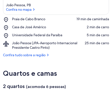
João Pessoa, PB
Confira no mapa
Place,
Praia de Cabo Branco
‪19 min de caminhada‬
Praia
Confira no mapa
Place,
Casa de José Américo
‪2 min de carro‬
de
Casa
Cabo
Place,
Universidade Federal da Paraíba
‪5 min de carro‬
de
Branco
Universidade
José
Airport,
João Pessoa (JPA-Aeroporto Internacional
‪25 min de carro‬
Federal
Américo
João
Presidente Castro Pinto)
da
Pessoa
Paraíba
Confira tudo sobre a região
(JPA-
Aeroporto
Internacional
Presidente
Quartos e camas
Castro
Pinto)
2 quartos
(acomoda 6 pessoas)