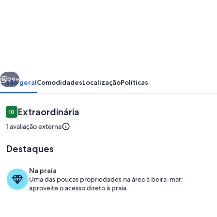
de
Refúgio
Sereno
-
Conforto,
erior
Próximo
Piscina
29+
Visão geral
Comodidades
Localização
Políticas
e
Self-
Avaliações
Extraordinária
10
10 de 10
Checkin
1 avaliação externa
Perto
Destaques
do
Mar
Na praia
em
Uma das poucas propriedades na área à beira-mar:
Área da propriedade
aproveite o acesso direto à praia.
João
Pessoa