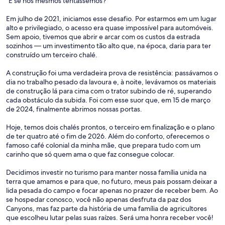
"E se nós mesmos tentássemos?"
Em julho de 2021, iniciamos esse desafio. Por estarmos em um lugar
alto e privilegiado, o acesso era quase impossível para automóveis.
Sem apoio, tivemos que abrir e arcar com os custos da estrada
sozinhos — um investimento tão alto que, na época, daria para ter
construído um terceiro chalé.
A construção foi uma verdadeira prova de resistência: passávamos o
dia no trabalho pesado da lavoura e, à noite, levávamos os materiais
de construção lá para cima com o trator subindo de ré, superando
cada obstáculo da subida. Foi com esse suor que, em 15 de março
de 2024, finalmente abrimos nossas portas.
Hoje, temos dois chalés prontos, o terceiro em finalização e o plano
de ter quatro até o fim de 2026. Além do conforto, oferecemos o
famoso café colonial da minha mãe, que prepara tudo com um
carinho que só quem ama o que faz consegue colocar.
Decidimos investir no turismo para manter nossa família unida na
terra que amamos e para que, no futuro, meus pais possam deixar a
lida pesada do campo e focar apenas no prazer de receber bem. Ao
se hospedar conosco, você não apenas desfruta da paz dos
Canyons, mas faz parte da história de uma família de agricultores
que escolheu lutar pelas suas raízes. Será uma honra receber você!