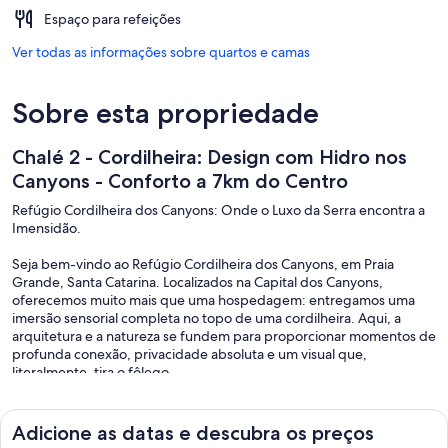
Espaço para refeições
Ver todas as informações sobre quartos e camas
Sobre esta propriedade
Chalé 2 - Cordilheira: Design com Hidro nos
Canyons - Conforto a 7km do Centro
Refúgio Cordilheira dos Canyons: Onde o Luxo da Serra encontra a
Imensidão.
Seja bem-vindo ao Refúgio Cordilheira dos Canyons, em Praia
Grande, Santa Catarina. Localizados na Capital dos Canyons,
oferecemos muito mais que uma hospedagem: entregamos uma
imersão sensorial completa no topo de uma cordilheira. Aqui, a
arquitetura e a natureza se fundem para proporcionar momentos de
profunda conexão, privacidade absoluta e um visual que,
literalmente, tira o fôlego.
Localização Estratégica: A Melhor Vista de Praia Grande:
Adicione as datas e descubra os preços
Nossa localização foi escolhida a dedo para ser o seu camarote