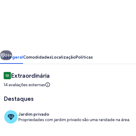
fotos
de
Chalé
2
-
Cordilheira:
erior
Próximo
Design
26+
Visão geral
Comodidades
Localização
Políticas
com
Hidro
Avaliações
Extraordinária
10
10 de 10
nos
14 avaliações externas
Canyons
Destaques
-
Conforto
Jardim privado
a
Propriedades com jardim privado são uma raridade na área.
Parte interna
7km