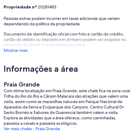
Netflix e sinal de Wi-Fi de alta qualidade para quem precisa conciliar
Propriedade nº
20281483
o descanso com o mundo digital.
Pessoas extras podem incorrer em taxas adicionais que variam
O Deck dos Sonhos:
dependendo da política da propriedade.
Rede Suspensa: Uma experiência única de flutuar sobre o horizonte.
Documento de identificação oficial com foto e cartão de crédito,
É o local perfeito para relaxar ao som do vento.
cartão de débito ou depósito em dinheiro podem ser exigidos no
momento do check-in para despesas extras.
Mesa no Deck: Ideal para um café da manhã ao ar livre ou um brinde
Mostrar mais
especial durante o pôr do sol.
Balanço no Deck e Churrasqueira: Cantinhos de contemplação e
Informações a área
lazer pensados especificamente para o seu descanso e prazer
gastronômico.
Praia Grande
Experiências Exclusivas na Propriedade:
Com ótima localização em Praia Grande, este chalé fica na zona rural.
Trilha do Rio do Boi e Cânion Malacara são atrações que valem uma
Diferente de pousadas convencionais, aqui você tem 40 mil metros
visita, assim como as maravilhas naturais em Parque Nacional de
quadrados de área privativa para explorar e sentir a liberdade.
Aparados da Serra e Ecoparque dos Canyons. Centro Cultural Dr.
Santo Bornéo e Sabores da Querencia também valem a visita.
O Famoso Balanço Infinito: Um ícone da nossa propriedade.
Explore as atividades que a área oferece, como caminhadas,
Projetado para proporcionar a sensação de flutuar sobre a
passeios a cavalo e passeios ecológicos.
paisagem, é o cenário ideal para fotos inesquecíveis e uma dose de
Ver mais chalés - Praia Grande
adrenalina com segurança.