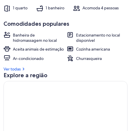
do
Centro
1 quarto
1 banheiro
Acomoda 4 pessoas
Comodidades populares
Banheira de
Estacionamento no local
hidromassagem no local
disponível
Aceita animais de estimação
Cozinha americana
Ar-condicionado
Churrasqueira
Ver todas
Explore a região