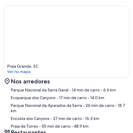
Observação Estelar e dos Canyons: A altitude e a ausência de
poluição luminosa transformam nosso céu em um espetáculo. Utilize
nosso telescópio de observação para aproximar-se da lua e das
estrelas, ou para admirar os detalhes das fendas dos canyons
durante o dia.
Fogueira de Chão (Fire Pit): Sob um charmoso varal de luzes que cria
um clima mágico, nossa área de fogueira é o local ideal para reunir-
se, observar as estrelas e assar marshmallows sob o céu límpido da
serra.
Refúgio Cordilheira dos Canyons – Onde o horizonte é apenas o
Praia Grande, SC
começo da sua história.
Ver no mapa
Nos arredores
Mapa
Parque Nacional da Serra Geral
- 14 min de carro
- 6.6 km
Ecoparque dos Canyons
- 17 min de carro
- 14.0 km
Parque Nacional de Aparados da Serra
- 26 min de carro
- 18.7
km
Encosta dos Canyons
- 27 min de carro
- 16.3 km
Praia de Torres
- 55 min de carro
- 48.9 km
Restaurantes