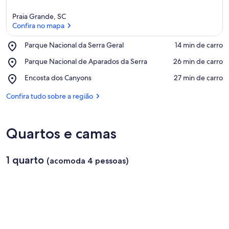
Praia Grande, SC
Confira no mapa
Place,
Parque Nacional da Serra Geral
‪14 min de carro‬
Parque
Confira no mapa
Place,
Parque Nacional de Aparados da Serra
‪26 min de carro‬
Nacional
Parque
da
Place,
Encosta dos Canyons
‪27 min de carro‬
Nacional
Serra
Encosta
de
Geral
dos
Confira tudo sobre a região
Aparados
Canyons
da
Serra
Quartos e camas
1 quarto
(acomoda 4 pessoas)