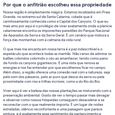
Por que o anfitrião escolheu essa propriedade
Nossa região é simplesmente mágica. Estamos localizados em Praia
Grande, no extremo sul de Santa Catarina, cidade que é
carinhosamente conhecida como a Capital dos Canyons. O que eu
mais amo por aqui é o privilégio de viver exatamente onde a planície
catarinense encontra os imponentes paredões do Parque Nacional
de Aparados da Serra e da Serra Geral. É um cenário que mistura a
força das montanhas com a calmaria da vida rural.
O que mais me encanta em nossa terra é a paz indescritível e o
espetáculo que acontece todas as manhãs. Não canso de admirar os
balões coloridos colorindo o céu ao amanhecer, tendo como pano
de fundo os canyons gigantescos. É uma vista que renova as
energias e nos faz entender por que escolhemos ficar no campo.
Além disso, a região oferece uma conexão real com a natureza, seja
pelo som dos pássaros, pelo ar puro que desce da serra ou pela
proximidade com rios e trilhas incríveis, como a do Rio do Boi.
Viver aqui é ver a beleza das nossas plantações se misturando com a
preservação ambiental. Gosto de ver o tempo passar mais devagar
e observar como nossos hóspedes conseguem desacelerar e se
reconectar com o que realmente importa. É um lugar de noites
estreladas, silêncio reconfortante e uma paisagem que parece
pintura, e é exatamente esse sentimento de pertencimento e