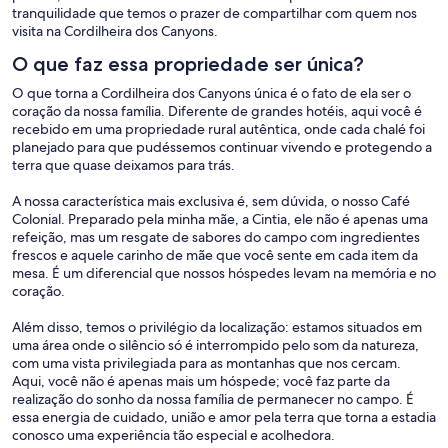
tranquilidade que temos o prazer de compartilhar com quem nos
visita na Cordilheira dos Canyons.
O que faz essa propriedade ser única?
O que torna a Cordilheira dos Canyons única é o fato de ela ser o
coração da nossa família. Diferente de grandes hotéis, aqui você é
recebido em uma propriedade rural autêntica, onde cada chalé foi
planejado para que pudéssemos continuar vivendo e protegendo a
terra que quase deixamos para trás.
A nossa característica mais exclusiva é, sem dúvida, o nosso Café
Colonial. Preparado pela minha mãe, a Cintia, ele não é apenas uma
refeição, mas um resgate de sabores do campo com ingredientes
frescos e aquele carinho de mãe que você sente em cada item da
mesa. É um diferencial que nossos hóspedes levam na memória e no
coração.
Além disso, temos o privilégio da localização: estamos situados em
uma área onde o silêncio só é interrompido pelo som da natureza,
com uma vista privilegiada para as montanhas que nos cercam.
Aqui, você não é apenas mais um hóspede; você faz parte da
realização do sonho da nossa família de permanecer no campo. É
essa energia de cuidado, união e amor pela terra que torna a estadia
conosco uma experiência tão especial e acolhedora.