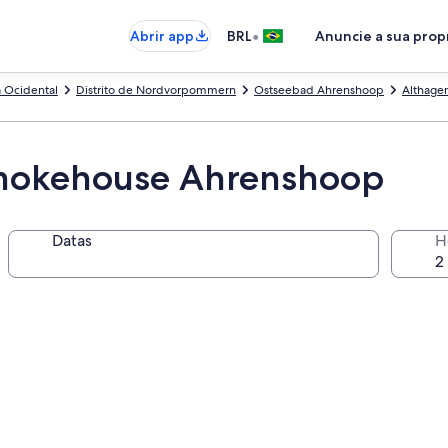
•
Abrir app
BRL
Anuncie a sua pro
 Ocidental
Distrito de Nordvorpommern
Ostseebad Ahrenshoop
Althage
Smokehouse Ahrenshoop
Datas
H