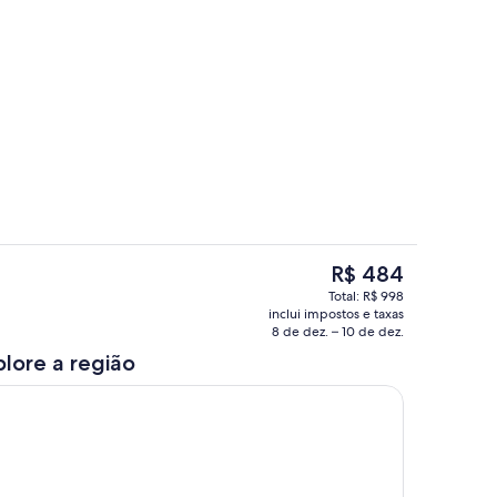
vada
Quarto
O
R$ 484
preço
a
Marina
Total: R$ 998
atual
inclui impostos e taxas
é
8 de dez. – 10 de dez.
R$ 484
plore a região