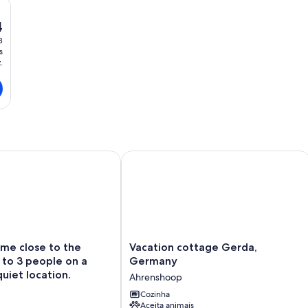
4
8
s
.
close to the beach for 2 to 3 people on a large plot, quiet lo
Vacation cottage Gerda, Germany
Vacation
me close to the
Vacation cottage Gerda,
cottage
 to 3 people on a
Germany
Gerda,
quiet location.
Ahrenshoop
Germany
Ahrenshoop
Cozinha
Aceita animais