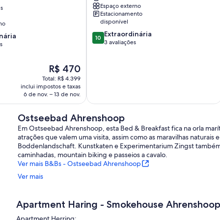
Espaço externo
is
Estacionamento
disponível
no
10.0
Extraordinária
nária
10
de
3 avaliações
s
10,
Extraordinária,
,
O
R$ 470
3
preço
avaliações
Total: R$ 4.399
é
inclui impostos e taxas
de
6 de nov. – 13 de nov.
R$ 470
Ostseebad Ahrenshoop
Em Ostseebad Ahrenshoop, esta Bed & Breakfast fica na orla marí
atrações que valem uma visita, assim como as maravilhas naturais
Boddenlandschaft. Kunstkaten e Experimentarium Zingst também va
caminhadas, mountain biking e passeios a cavalo.
Ver mais B&Bs - Ostseebad Ahrenshoop
Ver mais
Apartment Haring - Smokehouse Ahrenshoo
Apartment Herring: