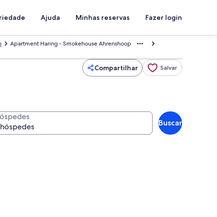
priedade
Ajuda
Minhas reservas
Fazer login
n
Apartment Haring - Smokehouse Ahrenshoop
Compartilhar
Salvar
óspedes
Buscar