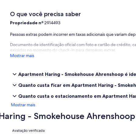
O que você precisa saber
Propriedade nº
2914493
Pessoas extras podem incorrer em taxas adicionais que variam de
Documento de identificação oficial com foto e cartão de crédito,
exigidos no momento do check-in para despesas extras.
Mostrar mais
Apartment Haring - Smokehouse Ahrenshoop é idea
Quanto custa ficar em Apartment Haring - Smoke
Quanto custa o estacionamento em Apartment Ha
Mostrar mais
 Haring - Smokehouse Ahrenshoop
Avaliações
Avaliação verificada