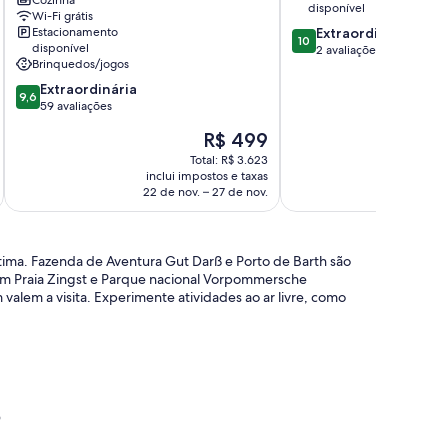
Cozinha
disponível
in
Wi-Fi grátis
10.0
Estacionamento
Extraordinária
the
10
disponível
de
2 avaliações
town
Brinquedos/jogos
10,
center,
Extraordinária,
9.6
only
Extraordinária
9,6
2
de
3
59 avaliações
avaliações
10,
minutes
O
R$ 499
Extraordinária,
walk
preço
59
to
Total: R$ 3.623
é
inclui impostos e taxas
avaliações
the
de
22 de nov. – 27 de nov.
beach
R$ 499
Ostseebad
Ahrenshoop
tima. Fazenda de Aventura Gut Darß e Porto de Barth são
 em Praia Zingst e Parque nacional Vorpommersche
lem a visita. Experimente atividades ao ar livre, como
p