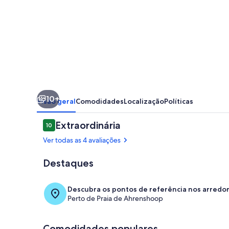
-
Smokehouse
Ahrenshoop
10+
Visão geral
Comodidades
Localização
Políticas
Avaliações
Extraordinária
10
10 de 10
Ver todas as 4 avaliações
Destaques
Fachada
Descubra os pontos de referência nos arredo
Perto de Praia de Ahrenshoop
Comodidades populares