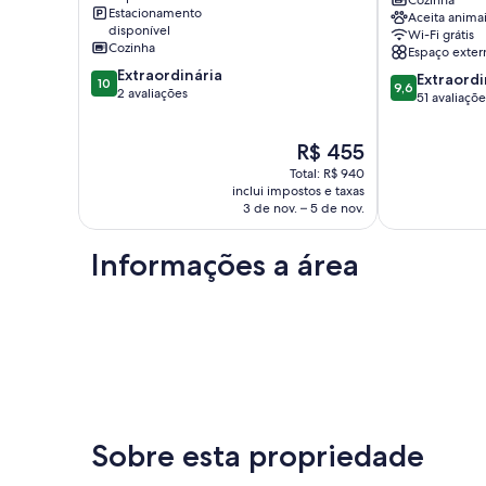
Cozinha
Estacionamento
for
Aceita anima
disponível
Wi-Fi grátis
2
Cozinha
Espaço exter
to
10.0
Extraordinária
3
9.6
Extraordi
10
9,6
de
2 avaliações
people
de
51 avaliaçõe
10,
on
10,
Extraordinária,
a
Extraordinária
O
R$ 455
2
large
51
preço
avaliações
Total: R$ 940
plot,
avaliações
é
inclui impostos e taxas
quiet
de
3 de nov. – 5 de nov.
location.
R$ 455
Ahrenshoop
Informações a área
Sobre esta propriedade