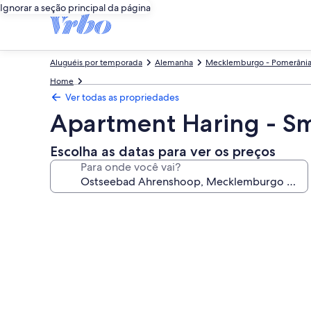
Ignorar a seção principal da página
Aluguéis por temporada
Alemanha
Mecklemburgo - Pomerânia
Home
Ver todas as propriedades
Apartment Haring - 
Escolha as datas para ver os preços
Para onde você vai?
Galeria
de
fotos
de
Apartment
Haring