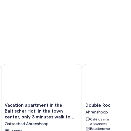
cation.
Vacation apartment in the Baltischer Hof, in the town center,
Double Room - Pension
Vacation
Double
Vacation apartment in the
Double Room - Pensi
apartment
Room
Baltischer Hof, in the town
Ahrenshoop
in
-
center, only 3 minutes walk to
Café da manhã
the
Pension
the beach
Ostseebad Ahrenshoop
disponível
Baltischer
Brilke
Estacionamento
Hof,
Ahrenshoop