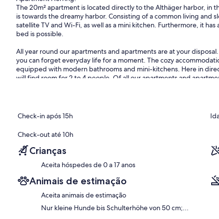
The 20m² apartment is located directly to the Althäger harbor, in 
is towards the dreamy harbor. Consisting of a common living and sl
satellite TV and Wi-Fi, as well as a mini kitchen. Furthermore, it h
bed is possible.
All year round our apartments and apartments are at your disposal. 
you can forget everyday life for a moment. The cozy accommodation
equipped with modern bathrooms and mini-kitchens. Here in direct
will find room for 2 to 4 people. Of all our apartments and apartme
shells or 'snooze' through the small boutiques of the town center.
between 51 Euro and 110 Euro. In order to get a better idea abou
you. We look forward to welcoming you soon as guests!Your smo
Check-in após 15h
Id
Check-out até 10h
Crianças
Aceita hóspedes de 0 a 17 anos
Animais de estimação
Aceita animais de estimação
Nur kleine Hunde bis Schulterhöhe von 50 cm;...