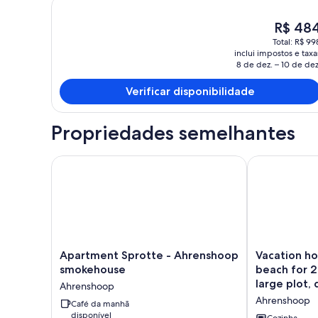
O
R$ 48
preço
Total: R$ 99
atual
inclui impostos e taxa
é
8 de dez. – 10 de dez
R$ 484
Verificar disponibilidade
Propriedades semelhantes
Apartment Sprotte - Ahrenshoop smokehouse
Vacation home 
Apartment
Vacation
Apartment Sprotte - Ahrenshoop
Vacation ho
Sprotte
home
smokehouse
beach for 2
-
close
large plot, 
Ahrenshoop
Ahrenshoop
to
Ahrenshoop
smokehouse
Café da manhã
the
disponível
Ahrenshoop
beach