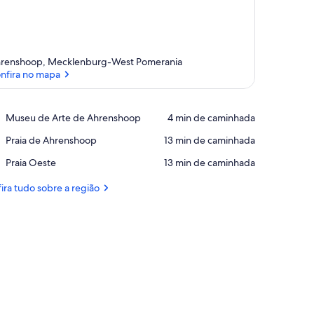
renshoop, Mecklenburg-West Pomerania
nfira no mapa
Confira no mapa
Place,
Museu de Arte de Ahrenshoop
‪4 min de caminhada‬
Museu
Place,
Praia de Ahrenshoop
‪13 min de caminhada‬
de
Praia
Arte
Place,
Praia Oeste
‪13 min de caminhada‬
de
de
Praia
Ahrenshoop
Ahrenshoop
Oeste
ira tudo sobre a região