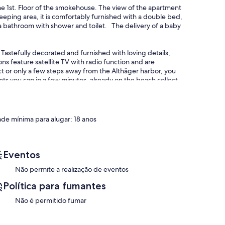
the 1st. Floor of the smokehouse. The view of the apartment
eeping area, it is comfortably furnished with a double bed,
as a bathroom with shower and toilet. The delivery of a baby
Tastefully decorated and furnished with loving details,
s feature satellite TV with radio function and are
 or only a few steps away from the Althäger harbor, you
nts you can in a few minutes, already on the beach collect
 The prices vary depending on size, location and season
t our accommodation, we have provided various options for
kehouse team
ade mínima para alugar: 18 anos
Eventos
Não permite a realização de eventos
Política para fumantes
Não é permitido fumar