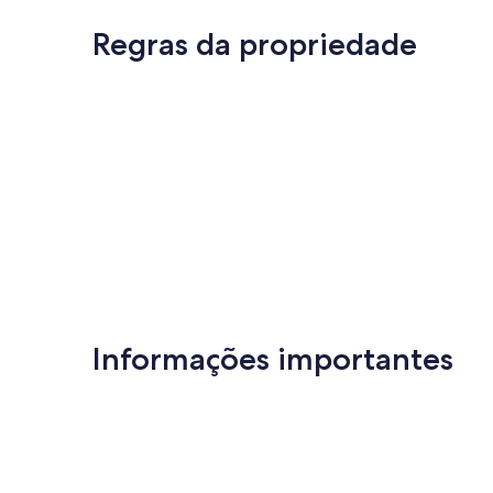
boa,
(7
(5
avaliações)
Regras da propriedade
avaliações)
Informações importantes