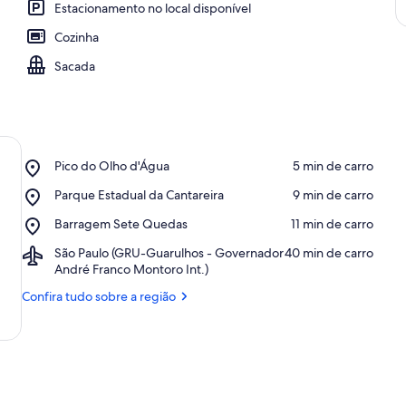
Estacionamento no local disponível
Cozinha
Sacada
Place,
Pico do Olho d'Água
‪5 min de carro‬
Pico
Place,
Parque Estadual da Cantareira
‪9 min de carro‬
do
Parque
Olho
Place,
Barragem Sete Quedas
‪11 min de carro‬
Estadual
d'Água
Barragem
da
Airport,
São Paulo (GRU-Guarulhos - Governador
‪40 min de carro‬
Sete
Cantareira
São
André Franco Montoro Int.)
Quedas
Paulo
Confira tudo sobre a região
(GRU-
Guarulhos
-
Governador
André
Franco
Montoro