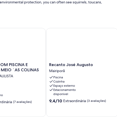
environmental protection, you can often see squirrels, toucans,
 PISCINA E LAREIRA EM MEIO `AS COLINAS
Recanto José Augusto
Recanto
OM PISCINA E
Recanto José Augusto
José
EIRA EM MEIO `AS COLINAS
Mairiporã
Augusto
AULISTA
Piscina
Mairiporã
Cozinha
Espaço externo
Estacionamento
disponível
no
9.4
9,4/10
Extraordinária
(3 avaliações)
rdinária
(7 avaliações)
de
10,
Extraordinária,
,