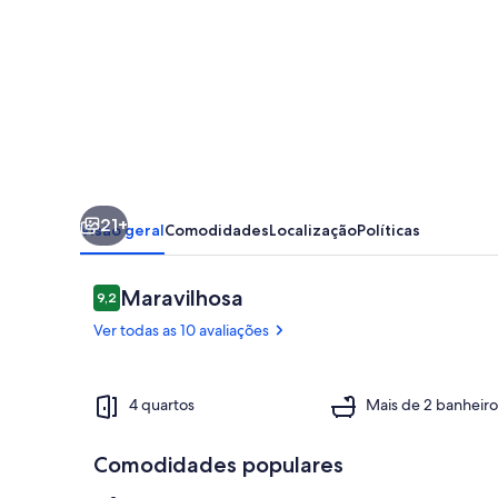
linda
em
meio
à
natureza,
piscina,
churrasqueira,
21+
lareira
Visão geral
Comodidades
Localização
Políticas
e
wi
Avaliações
Maravilhosa
9,2
9,2 de 10
fi
Ver todas as 10 avaliações
Piscina
4 quartos
Mais de 2 banheiro
Comodidades populares