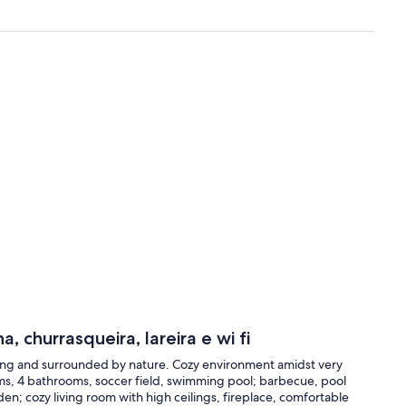
, churrasqueira, lareira e wi fi
dsong and surrounded by nature. Cozy environment amidst very
s, 4 bathrooms, soccer field, swimming pool; barbecue, pool
en; cozy living room with high ceilings, fireplace, comfortable