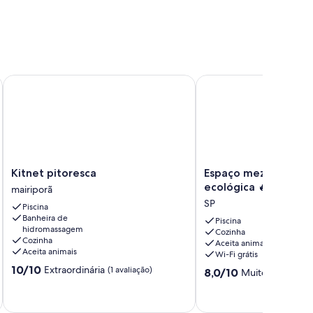
Kitnet pitoresca
Espaço mezanino c/ lar
Kitnet
Espaço
Kitnet pitoresca
Espaço mezanino c/ l
pitoresca
mezanino
ecológica 🔥🍷
mairiporã
mairiporã
c/
SP
Piscina
lareira
Banheira de
ecológica
Piscina
hidromassagem
Cozinha
🔥
Cozinha
Aceita animais
🍷
Aceita animais
Wi-Fi grátis
SP
10.0
10/10
Extraordinária
(1 avaliação)
8.0
8,0/10
Muito boa
(1 aval
de
de
10,
10,
Extraordinária,
Muito