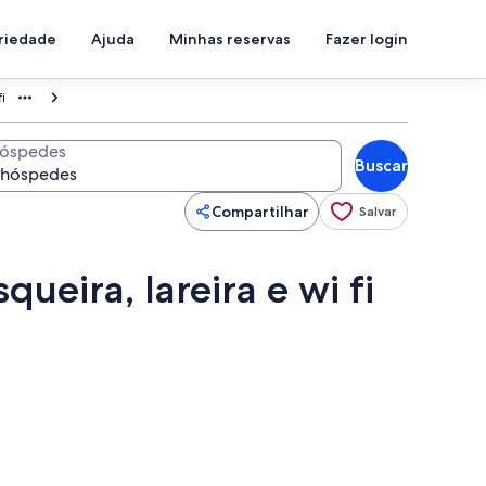
priedade
Ajuda
Minhas reservas
Fazer login
i
óspedes
Buscar
Compartilhar
Salvar
ueira, lareira e wi fi