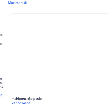
Mostrar mais
de
os
es
om
os
mairipora, são paulo
Ver no mapa