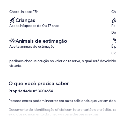
(3
avaliações)
Check-in após 17h
Ch
Crianças
Aceita hóspedes de 0 a 17 anos
Pe
De
Animais de estimação
Aceita animais de estimação
É 
Cig
pedimos cheque caução no valor da reserva, o qual será devolvid
vistoria.
O que você precisa saber
Propriedade nº
3004654
Pessoas extras podem incorrer em taxas adicionais que variam de
Documento de identificação oficial com foto e cartão de crédito,
exigidos no momento do check-in para despesas extras.