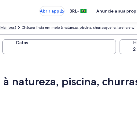
•
Abrir app
BRL
Anuncie a sua pro
Mairiporã
Chácara linda em meio à natureza, piscina, churrasqueira, lareira e wi f
Datas
H
 natureza, piscina, churrasq