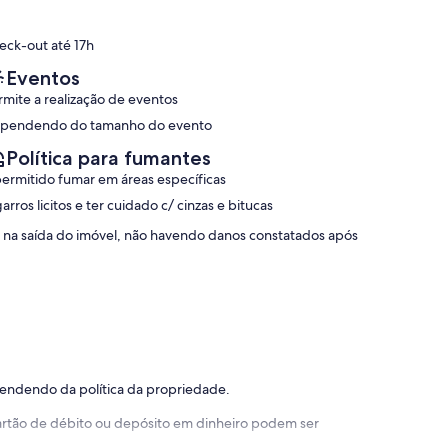
(1
boa,
avaliação)
(1
eck-out até 17h
avaliação)
Eventos
rmite a realização de eventos
pendendo do tamanho do evento
Política para fumantes
permitido fumar em áreas específicas
arros licitos e ter cuidado c/ cinzas e bitucas
o na saída do imóvel, não havendo danos constatados após
pendendo da política da propriedade.
 cartão de débito ou depósito em dinheiro podem ser