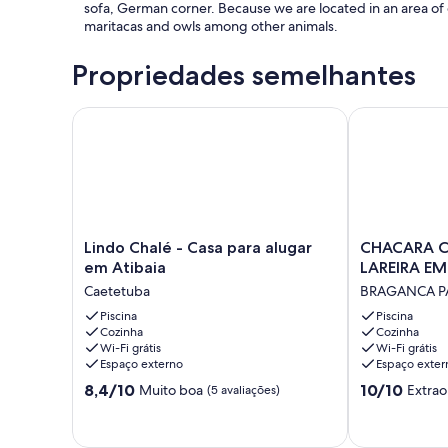
sofa, German corner. Because we are located in an area of 
maritacas and owls among other animals.
Propriedades semelhantes
Lindo Chalé - Casa para alugar em Atibaia
CHACARA COM
Lindo
CHACARA
Lindo Chalé - Casa para alugar
CHACARA C
Chalé
COM
em Atibaia
LAR
-
PISCINA
Caetetuba
BRAGANCA P
Casa
E
para
Piscina
LAREIRA
Piscina
Cozinha
Cozinha
alugar
EM
Wi-Fi grátis
Wi-Fi grátis
em
MEIO
Espaço externo
Espaço exter
Atibaia
`AS
8.4
10.0
Caetetuba
8,4/10
COLINAS
10/10
Muito boa
Extrao
(5 avaliações)
de
de
BRAGANCA
10,
10,
PAULISTA
Muito
Extraordinária