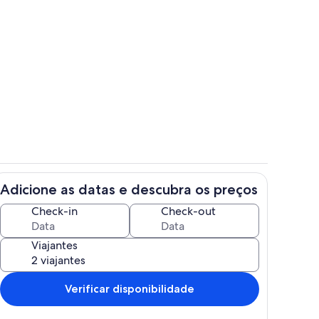
priedade
Área da propriedade
Adicione as datas e descubra os preços
Cozinha privada
Check-in
Check-out
Viajantes
Verificar disponibilidade