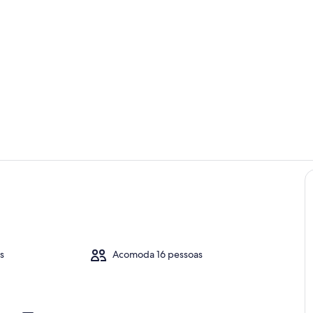
Área da pro
Piscina
s
Acomoda 16 pessoas