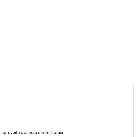
Área da pro
Cozinha pri
aproveite o acesso direto à praia.