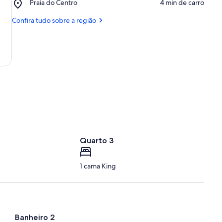
Place,
Praia do Centro
‪4 min de carro‬
Sá
Praia
do
Confira tudo sobre a região
Centro
Quarto 3
1 cama King
Banheiro 2