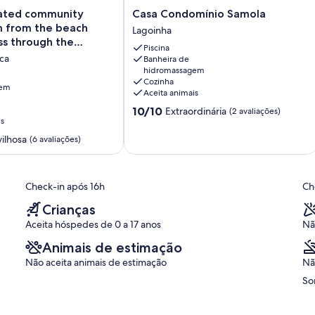
Casa
ated community
Casa Condomínio Samola
Condomínio
m from the beach
de aluguel da churrasqueira, sem valor adicional, mediante reserva
Lagoinha
Samola
ss through the
Piscina
Lagoinha
ca
Banheira de
ambiente planejado para o seu conforto.
hidromassagem
Cozinha
gem
Aceita animais
10.0
10/10
Extraordinária
(2 avaliações)
is
de
10,
ilhosa
(6 avaliações)
Extraordinária,
(2
avaliações)
Check-in após 16h
Ch
Crianças
Aceita hóspedes de 0 a 17 anos
Nã
Animais de estimação
Não aceita animais de estimação
Nã
So