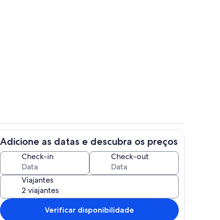
priedade
Quarto
Adicione as datas e descubra os preços
vada
Área de estar
Check-in
Check-out
Viajantes
Verificar disponibilidade