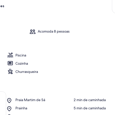
res
Acomoda 8 pessoas
Piscina
Cozinha
Churrasqueira
Place,
Praia Martim de Sá
‪2 min de caminhada‬
Praia
Place,
Prainha
‪5 min de caminhada‬
Martim
Prainha
de