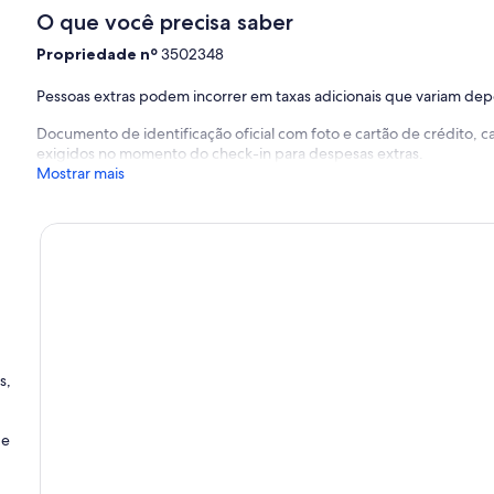
O que você precisa saber
Propriedade nº
3502348
Pessoas extras podem incorrer em taxas adicionais que variam de
Documento de identificação oficial com foto e cartão de crédito,
exigidos no momento do check-in para despesas extras.
Mostrar mais
s,
de