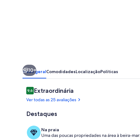
Beira-
Mar
Praia
Martim
de
Sá,
Caraguatatuba,
10+
para
Visão geral
Comodidades
Localização
Políticas
até
8
Avaliações
Extraordinária
9,6
9,6 de 10
pessoas.
Ver todas as 25 avaliações
Destaques
Piscina
Na praia
Uma das poucas propriedades na área à beira-mar: 