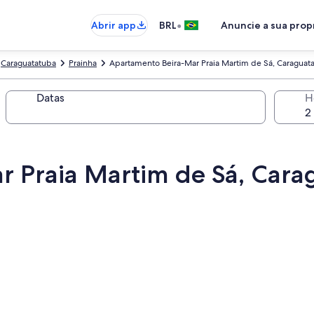
•
Abrir app
BRL
Anuncie a sua pro
Caraguatatuba
Prainha
Apartamento Beira-Mar Praia Martim de Sá, Caraguata
Datas
H
 Praia Martim de Sá, Carag