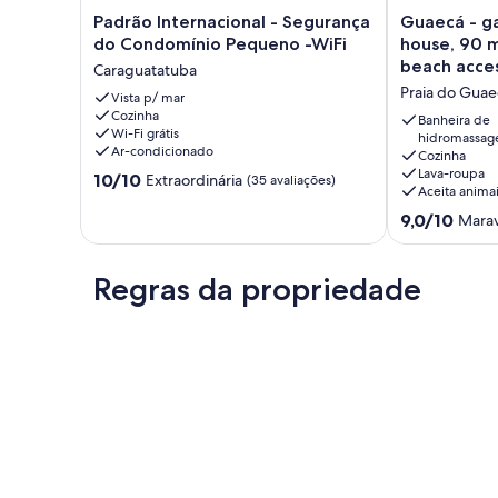
para momentos de lazer.
Padrão
Guaecá
Padrão Internacional - Segurança
Guaecá - g
Internacional
-
do Condomínio Pequeno -WiFi
house, 90 
O condomínio possui uma linda piscina e possibilidade de 
-
gated
prévia.
beach acce
Caraguatatuba
Segurança
community
garden.
Praia do Guae
do
Vista p/ mar
house,
Perfeito para quem busca praticidade e elegância em um 
Cozinha
Condomínio
90
Banheira de
Wi-Fi grátis
Pequeno
m
hidromassa
Sistema de self check-in.
Ar-condicionado
Cozinha
-
from
Lava-roupa
10.0
WiFi
10/10
the
Extraordinária
(35 avaliações)
Não aceitamos animais. Multa de R$ 500,00
Aceita anima
de
Caraguatatuba
beach
10,
9.0
beach
9,0/10
Marav
Extraordinária,
de
access
(35
10,
through
avaliações)
Maravilhosa,
the
Regras da propriedade
(6
garden.
avaliações)
Praia
do
Guaeca