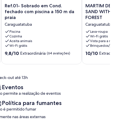
Ref.01-
MARTIM
Ref.01- Sobrado em Cond.
MARTIM DE SA, FOO
Sobrado
DE
fechado com piscina a 150 m da
SAND WITH BALCON
em
SA,
praia
FOREST
Cond.
FOOT
Caraguatatuba
Caraguatatuba
fechado
IN
com
THE
Piscina
Lava-roupa
piscina
Cozinha
SAND
Wi-Fi grátis
Aceita animais
Vista para a montanha
a
WITH
Wi-Fi grátis
Brinquedos/jogos
150
BALCONY
m
TO
9.8
10.0
9,8/10
10/10
Extraordinária
Extraordinária
(64 avaliações)
(5 
da
THE
de
de
praia
FOREST
10,
10,
Caraguatatuba
Caraguatatuba
Extraordinária,
Extraordinária,
(64
(5
eck-out até 13h
avaliações)
avaliações)
Eventos
o permite a realização de eventos
Política para fumantes
o é permitido fumar
mente nas áreas externas