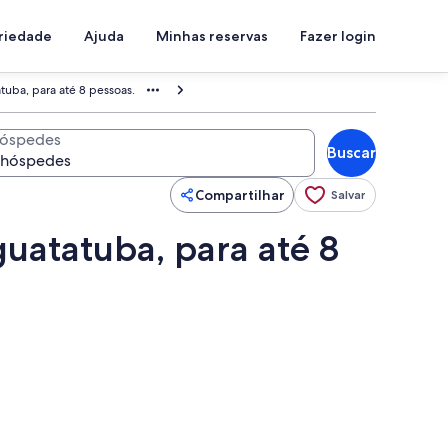
priedade
Ajuda
Minhas reservas
Fazer login
tuba, para até 8 pessoas.
óspedes
Buscar
Compartilhar
Salvar
uatatuba, para até 8