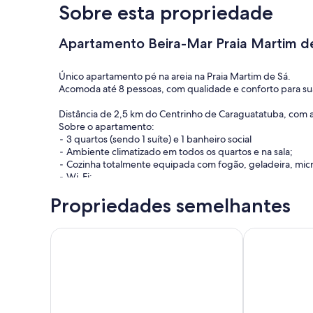
Sobre esta propriedade
Apartamento Beira-Mar Praia Martim de
Único apartamento pé na areia na Praia Martim de Sá.
Acomoda até 8 pessoas, com qualidade e conforto para sua
Distância de 2,5 km do Centrinho de Caraguatatuba, com 
Sobre o apartamento:
⁃ 3 quartos (sendo 1 suíte) e 1 banheiro social
⁃ Ambiente climatizado em todos os quartos e na sala;
⁃ Cozinha totalmente equipada com fogão, geladeira, micro
⁃ Wi-Fi;
⁃ Smart TV;
Propriedades semelhantes
⁃ Fechadura eletrônica;
⁃ 1 vaga de garagem coberta;
- Máquina de lavar Roupas e Varal;
Padrão Internacional - Segurança do Condomínio P
Guaecá - gat
O espaço
Imóvel Exclusivo para Aluguel por Temporada!
Este apartamento de 85 m² foi projetado e decorado com 
conforto e sofisticação. Os quartos são equipados com ca
de bem-estar durante a sua estadia. A sala de estar é am