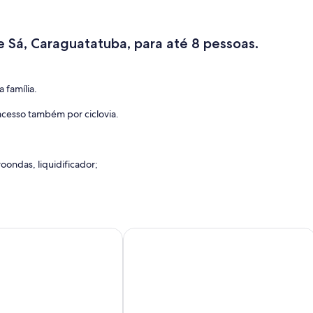
 Sá, Caraguatatuba, para até 8 pessoas.
 família.
acesso também por ciclovia.
ondas, liquidificador;
equeno -WiFi
ed community house, 90 m from the beach beach access thro
Casa Condomínio Samola
atenção aos detalhes, oferecendo uma experiência única de
mas de alta qualidade e armários planejados, garantindo o máximo
pla e acolhedora, com um sofá espaçoso e uma Smart TV de 50”