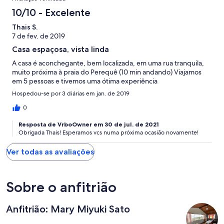
1
Terrível.
de
avaliações
0
10/10 - Excelente
1
de
avaliações
Thais S.
1
7 de fev. de 2019
avaliações
Casa espaçosa, vista linda
A casa é aconchegante, bem localizada, em uma rua tranquila,
muito próxima à praia do Perequê (10 min andando) Viajamos
em 5 pessoas e tivemos uma ótima experiência
Hospedou-se por 3 diárias em jan. de 2019
0
Resposta de VrboOwner em 30 de jul. de 2021
Obrigada Thais! Esperamos vcs numa próxima ocasião novamente!
Ver todas as avaliações
Sobre o anfitrião
Anfitrião: Mary Miyuki Sato