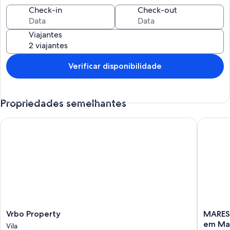
Check-in
Check-out
Viajantes
Verificar disponibilidade
Propriedades semelhantes
Vrbo Property
MARESIAS
Vrbo
MARESI
Vrbo Property
MARESIAS 
Property
-
em Mar
Vila