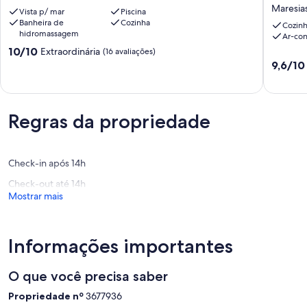
Vila
Casa
Maresia
Vista p/ mar
Piscina
aconche
Banheira de
Cozinha
para
Cozin
hidromassagem
Ar-co
5
10.0
10/10
pessoas
Extraordinária
(16 avaliações)
de
em
9.6
9,6/10
10,
Maresias
de
Extraordinária,
Ótimo
10,
(16
custo
Extraord
avaliações)
benefíci
(36
Regras da propriedade
Maresia
avaliaçõ
Check-in após 14h
Check-out até 14h
Mostrar mais
Informações importantes
O que você precisa saber
Propriedade nº
3677936