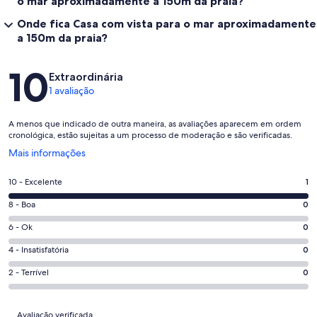
o mar aproximadamente a 150m da praia?
Onde fica Casa com vista para o mar aproximadamente
a 150m da praia?
Avaliações
10
Extraordinária
1 avaliação
A menos que indicado de outra maneira, as avaliações aparecem em ordem
cronológica, estão sujeitas a um processo de moderação e são verificadas.
Abre
Mais informações
em
uma
Nota
10 - Excelente
1
nova
10
janela
Nota
8 - Boa
0
-
8
Excelente.
Nota
6 - Ok
0
-
1
6
Boa.
Nota
4 - Insatisfatória
0
de
-
0
4
1
Ok.
Nota
2 - Terrível
0
de
-
avaliações
0
2
1
Insatisfatória.
de
-
Avaliações
avaliações
0
Avaliação verificada