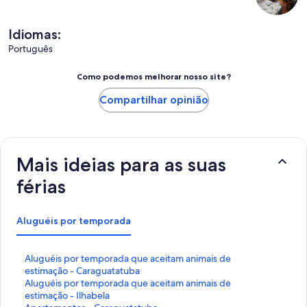
Idiomas:
Português
Como podemos melhorar nosso site?
Compartilhar opinião
Mais ideias para as suas
férias
Aluguéis por temporada
L
Aluguéis por temporada que aceitam animais de
i
estimação - Caraguatatuba
n
L
Aluguéis por temporada que aceitam animais de
k
i
estimação - Ilhabela
q
n
L