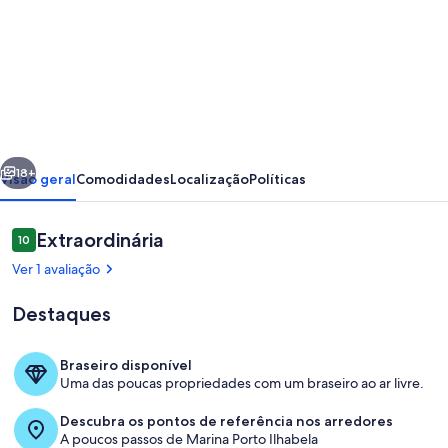
fotos
de
Casa
com
vista
para
erior
Próximo
o
18+
Visão geral
Comodidades
Localização
Políticas
mar
aproximadamente
Avaliações
Extraordinária
10
10 de 10
a
Ver 1 avaliação
150m
Destaques
da
praia
Braseiro disponível
Uma das poucas propriedades com um braseiro ao ar livre.
Área de estar
Descubra os pontos de referência nos arredores
A poucos passos de Marina Porto Ilhabela