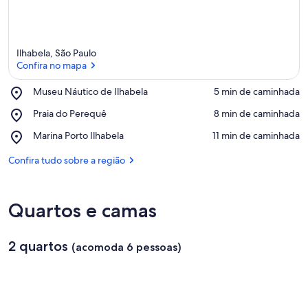
Ilhabela, São Paulo
Confira no mapa
Place,
Museu Náutico de Ilhabela
‪5 min de caminhada‬
Museu
Confira no mapa
Place,
Praia do Perequê
‪8 min de caminhada‬
Náutico
Praia
de
Place,
Marina Porto Ilhabela
‪11 min de caminhada‬
do
Ilhabela
Marina
Perequê
Porto
Confira tudo sobre a região
Ilhabela
Quartos e camas
2 quartos
(acomoda 6 pessoas)