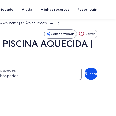
priedade
Ajuda
Minhas reservas
Fazer login
NA AQUECIDA | SALÃO DE JOGOS
Compartilhar
Salvar
 PISCINA AQUECIDA |
óspedes
Buscar