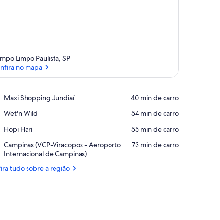
mpo Limpo Paulista, SP
nfira no mapa
Confira no mapa
Place,
Maxi Shopping Jundiaí
‪40 min de carro‬
Maxi
Place,
Wet'n Wild
‪54 min de carro‬
Shopping
Wet'n
Jundiaí
Place,
Hopi Hari
‪55 min de carro‬
Wild
Hopi
Airport,
Campinas (VCP-Viracopos - Aeroporto
‪73 min de carro‬
Hari
Campinas
Internacional de Campinas)
(VCP-
ira tudo sobre a região
Viracopos
-
Aeroporto
Internacional
de
Campinas)