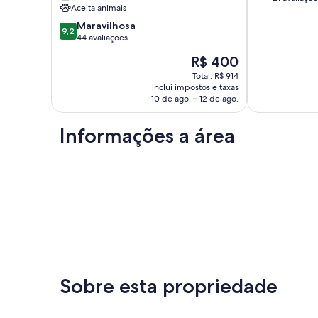
|
Aceita animais
10,
SALÃO
Extraordinária
9.2
DE
Maravilhosa
9,2
21
de
JOGOS
44 avaliações
avaliações
10,
|
O
R$ 400
Maravilhosa,
WIFI
preço
44
Estância
Total: R$ 914
é
inclui impostos e taxas
avaliações
São
de
10 de ago. – 12 de ago.
Paulo
R$ 400
Informações a área
Sobre esta propriedade