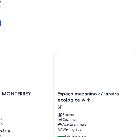
3
s
.
A AQUECIDA | SALÃO DE JOGOS | WIFI
MONTERREY
Espaço mezanino c/ lareira ecológica
Espaço
O MONTERREY
Espaço mezanino c/ lareira
mezanino
ecológica 🔥🍷
c/
SP
lareira
ecológica
Piscina
is
Cozinha
🔥
no
Aceita animais
🍷
Wi-Fi grátis
nária
SP
s
8.0