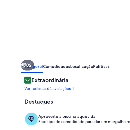
HOTEL
FAZENDA
ESPAÇO
TRANQUILIDADE
|
PISCINA
AQUECIDA
82+
|
Visão geral
Comodidades
Localização
Políticas
SALÃO
Avaliações
Extraordinária
9,6
DE
9,6 de 10
Ver todas as 64 avaliações
JOGOS
Destaques
Piscina
Aproveite a piscina aquecida
Esse tipo de comodidade para dar um mergulho rel