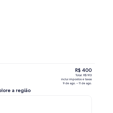
priedade
Cozinha privada
O
R$ 400
preço
Terraço/pátio
Total: R$ 913
atual
inclui impostos e taxas
é
9 de ago. – 11 de ago.
R$ 400
plore a região