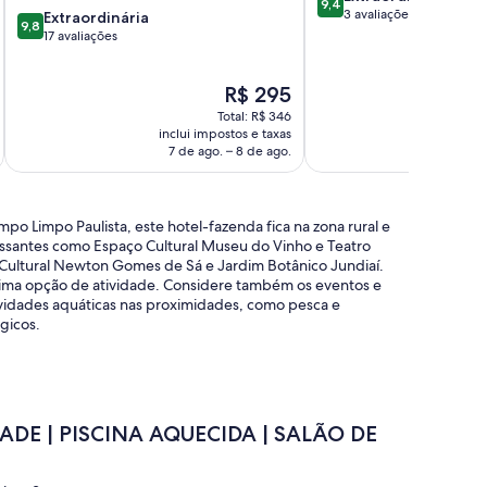
churrasqueira
9,4
de
3 avaliações
9.8
Extraordinária
exclusiva
9,8
10,
de
17 avaliações
Capoavinha
Extraordinária,
10,
3
Extraordinária,
O
R$ 295
avaliações
17
preço
avaliações
Total: R$ 346
é
inclui impostos e taxas
incl
de
7 de ago. – 8 de ago.
7 d
R$ 295
po Limpo Paulista, este hotel-fazenda fica na zona rural e
ressantes como Espaço Cultural Museu do Vinho e Teatro
Cultural Newton Gomes de Sá e Jardim Botânico Jundiaí.
ótima opção de atividade. Considere também os eventos e
tividades aquáticas nas proximidades, como pesca e
gicos.
DE | PISCINA AQUECIDA | SALÃO DE