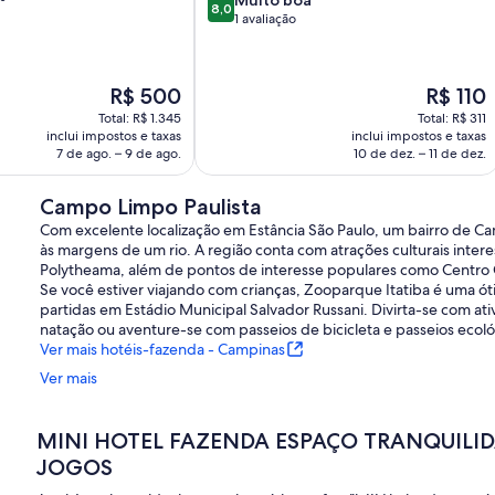
Muito boa
8,0
de
1 avaliação
,
10,
Muito
boa,
O
O
R$ 500
R$ 110
1
preço
preço
avaliação
Total: R$ 1.345
Total: R$ 311
é
é
inclui impostos e taxas
inclui impostos e taxas
de
de
7 de ago. – 9 de ago.
10 de dez. – 11 de dez.
R$ 500
R$ 110
Campo Limpo Paulista
Com excelente localização em Estância São Paulo, um bairro de Cam
às margens de um rio. A região conta com atrações culturais inte
Polytheama, além de pontos de interesse populares como Centro 
Se você estiver viajando com crianças, Zooparque Itatiba é uma 
partidas em Estádio Municipal Salvador Russani. Divirta-se com a
natação ou aventure-se com passeios de bicicleta e passeios ecoló
Ver mais hotéis-fazenda - Campinas
Ver mais
MINI HOTEL FAZENDA ESPAÇO TRANQUILIDA
JOGOS