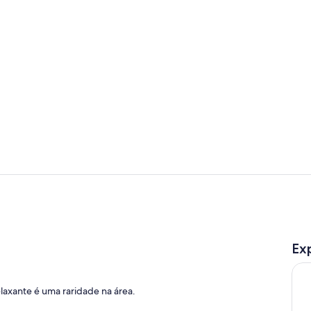
Área da pro
Fachada
Ex
axante é uma raridade na área.