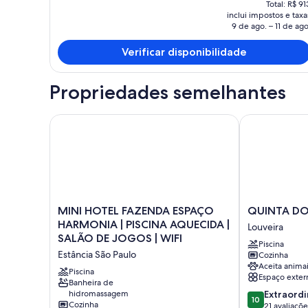
Total: R$ 91
atual
inclui impostos e taxa
é
9 de ago. – 11 de ago
R$ 400
Verificar disponibilidade
Propriedades semelhantes
MINI HOTEL FAZENDA ESPAÇO HARMONIA | PISCIN
QUINTA DO 
MINI
QUINTA
MINI HOTEL FAZENDA ESPAÇO
QUINTA D
HOTEL
DO
HARMONIA | PISCINA AQUECIDA |
Louveira
FAZENDA
MONTERREY
SALÃO DE JOGOS | WIFI
Piscina
ESPAÇO
Louveira
Estância São Paulo
Cozinha
HARMONIA
Aceita anima
|
Piscina
Espaço exter
PISCINA
Banheira de
10.0
hidromassagem
Extraordi
AQUECIDA
10
Cozinha
de
21 avaliaçõe