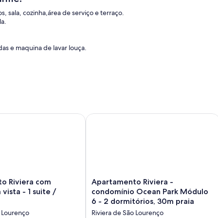
s, sala, cozinha,área de serviço e terraço.
la.
as e maquina de lavar louça.
a praia, lazer completo.
iviera com maravilhosa vista - 1 suite / Modulo 6
Apartamento Riviera - condomínio Oc
Apartamento
o Riviera com
Apartamento Riviera -
Riviera
vista - 1 suite /
condomínio Ocean Park Módulo
-
6 - 2 dormitórios, 30m praia
condomínio
o Lourenço
Riviera de São Lourenço
Ocean