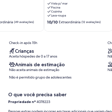
Park
Vista p/ mar
Módulo
Piscina
Cozinha
6
Lava-roupa
-
2
10.0
10/10
ordinária
Extraordinária
(49 avaliações)
(12 avaliações)
dormitórios,
de
30m
10,
praia
,
Extraordinária,
Riviera
(12
Check-in após 15h
Ch
de
avaliações)
São
Crianças
Lourenço
Aceita hóspedes de 0 a 17 anos
Nã
Animais de estimação
Não aceita animais de estimação
Nã
Não é permitido grupo de adolescentes
O que você precisa saber
Propriedade nº
4078223
Pessoas extras podem incorrer em taxas adicionais que variam de