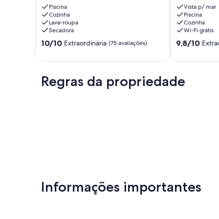
100m
-
Piscina
Vista p/ mar
metros
Cozinha
1
Piscina
Lava-roupa
Cozinha
da
suite
Secadora
Wi-Fi grátis
praia,
/
lazer
Modulo
10.0
9.8
10/10
9,8/10
Extraordinária
Extra
(75 avaliações)
completo.
6
de
de
Riviera
Riviera
10,
10,
de
de
Extraordinária,
Extraordinária
São
São
(75
Regras da propriedade
(49
Lourenço
Lourenço
avaliações)
avaliações)
Informações importantes