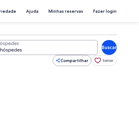
priedade
Ajuda
Minhas reservas
Fazer login
óspedes
Buscar
Compartilhar
Salvar