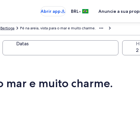
•
Abrir app
BRL
Anuncie a sua pro
Bertioga
Pé na areia, vista para o mar e muito charme.
Datas
H
a o mar e muito charme.