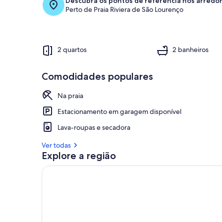
Descubra os pontos de referência nos arredo
Perto de Praia Riviera de São Lourenço
2 quartos
2 banheiros
Comodidades populares
Na praia
Estacionamento em garagem disponível
Lava-roupas e secadora
Ver todas
Explore a região