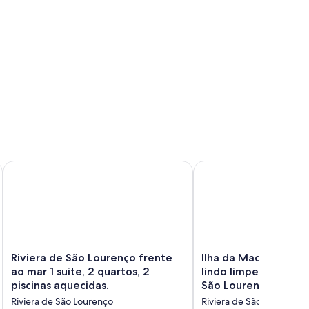
ean Park Módulo 6 - 2 dormitórios, 30m praia
Riviera de São Lourenço frente ao mar 1 suite, 2 quartos, 2 pi
Ilha da Madeira Resort,
Riviera
Ilha
Riviera de São Lourenço frente
Ilha da Madeira Reso
de
da
ao mar 1 suite, 2 quartos, 2
lindo limpeza diária.Riviera de
São
Madeira
piscinas aquecidas.
São Lourenço
Lourenço
Resort,
Riviera de São Lourenço
Riviera de São Lourenço
frente
apto