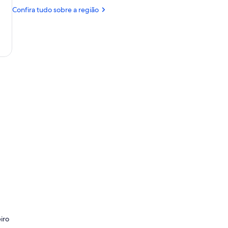
de
Lourenço
de
Confira tudo sobre a região
São
Juquehy
Lourenço
iro