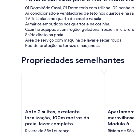
01 Dormitório Casal, 01 Dormitorio com triliche, 02 banheiro
Ar condicionado e ventiladores de teto nos quartos e na sa
TV Tela plana no quarto de casal e na sala.
Armários embutidos nos quartos e na cozinha.
Cozinha equipada com fogão, geladeira,freezer, micro-ond
Saída direto na praia.
Area de serviço com maquina de lavar e secar roupa.
Red de proteção no terrazo e nas janelas
Propriedades semelhantes
Apto 2 suítes, excelente localização, 100m metros d
Apartamento R
Apto
Apartamento
Apto 2 suítes, excelente
Apartament
2
Riviera
localização, 100m metros da
maravilhosa 
suítes,
com
praia, lazer completo.
Modulo 6
excelente
maravilhosa
Riviera de São Lourenço
Riviera de Sã
localização,
vista