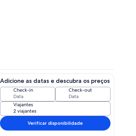
r
Quarto
Adicione as datas e descubra os preços
Opções para refeição
Check-in
Check-out
Viajantes
Verificar disponibilidade