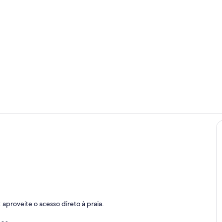
Área de esta
Piscina
aproveite o acesso direto à praia.