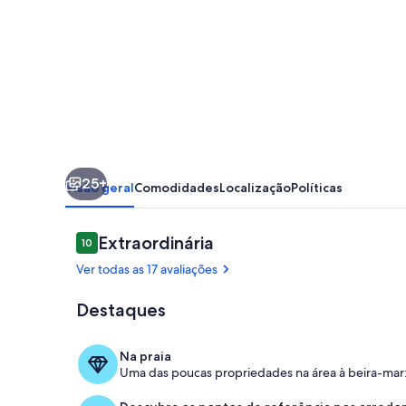
na
areia,
vista
para
o
mar
e
25+
muito
Visão geral
Comodidades
Localização
Políticas
charme.
Avaliações
Extraordinária
10
10 de 10
Ver todas as 17 avaliações
Destaques
Parte interna
Na praia
Uma das poucas propriedades na área à beira-mar: 