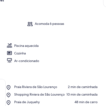
res
Acomoda 6 pessoas
Piscina aquecida
Cozinha
Ar-condicionado
Place,
Praia Riviera de São Lourenço
‪2 min de caminhada‬
Praia
Place,
Shopping Riviera de São Lourenço
‪10 min de caminhada‬
Riviera
Shopping
de
Place,
Praia de Juquehy
‪48 min de carro‬
Riviera
São
Praia