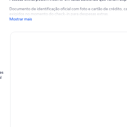
Documento de identificação oficial com foto e cartão de crédito,
exigidos no momento do check-in para despesas extras.
Mostrar mais
es
l