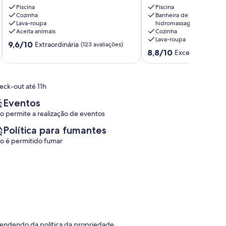
ao
lindo
Piscina
Piscina
mar
Cozinha
limpeza
Banheira de
Lava-roupa
hidromassagem
1
diária.Riviera
Aceita animais
Cozinha
suite,
de
Lava-roupa
2
São
9.6
9,6/10
Extraordinária
(123 avaliações)
8.8
quartos,
Lourenço
8,8/10
de
Excelente
(5 ava
de
2
Riviera
10,
10,
piscinas
de
Extraordinária,
Excelente,
aquecidas.
São
(123
eck-out até 11h
(5
Riviera
Lourenço
avaliações)
avaliações)
de
Eventos
São
o permite a realização de eventos
Lourenço
Política para fumantes
o é permitido fumar
pendendo da política da propriedade.