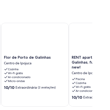
do centro
 de Galinhas
Flor de Porto de Galinhas
RENT apartments in Por
Flor
RENT
Flor de Porto de Galinhas
RENT apartments in 
de
apartments
Galinhas, fully equi
Centro de Ipojuca
Porto
in
new!
Cozinha
de
Porto
Centro de Ipojuca
Wi-Fi grátis
Galinhas
de
Ar-condicionado
Centro
Galinhas,
Piscina
Micro-ondas
de
fully
Cozinha
10.0
10/10
Wi-Fi grátis
Extraordinária
Ipojuca
(2 avaliações)
equipped
Ar-condicionado
de
and
10,
new!
10.0
10/10
Extraordinária
(1 
Extraordinária,
Centro
de
(2
de
10,
avaliações)
Ipojuca