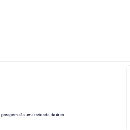
Área de esta
Cozinha pri
garagem são uma raridade da área.