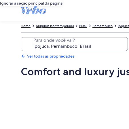
Ignorar a seção principal da página
Home
Aluguéis por temporada
Brasil
Pernambuco
Ipojuc
Para onde você vai?
Ver todas as propriedades
Comfort and luxury jus
Galeria
de
fotos
de
Comfort
and