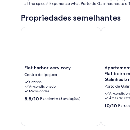
all the spices! Experience what Porto de Galinhas has to offe
Propriedades semelhantes
Flet harbor very cozy
Apartamento n
Flet
Apartamento
Flet harbor very cozy
Apartamen
harbor
no
Flat beira 
Centro de Ipojuca
very
Manawa
Galinhas 5 
Cozinha
cozy
Beach
Porto de Gali
Ar-condicionado
Centro
Flat
Micro-ondas
de
beira
Ar-condicio
8.8
Ipojuca
8,8/10
mar
Áreas de esta
Excelente
(3 avaliações)
de
de
10.0
10/10
Extrao
10,
Porto
de
Excelente,
de
10,
(3
Galinhas
Extraordinária
avaliações)
5
(1
min