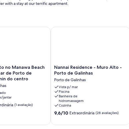
r with a stay at our terrific apartment.
o Manawa Beach Flat beira mar de Porto de Galinhas 5 min 
Nannai Residence - Muro Alto - Porto
Nannai
to no Manawa Beach
Nannai Residence - Muro Alto -
Residence
mar de Porto de
Porto de Galinhas
-
min do centro
Porto de Galinhas
Muro
nhas
Alto
Vista p/ mar
Piscina
-
nado
Banheira de
r/jantar
Porto
hidromassagem
de
rdinária
(1 avaliação)
Cozinha
Galinhas
9.6
9,6/10
Extraordinária
Porto
(28 avaliações)
de
de
,
10,
Galinhas
Extraordinária,