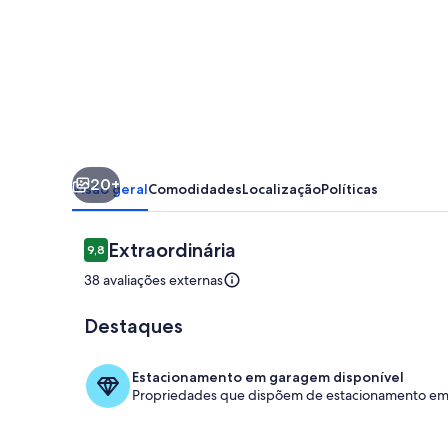
luxury
just
steps
from
the
ocean!
20+
Visão geral
Comodidades
Localização
Políticas
Avaliações
Extraordinária
9,8
9,8 de 10
38 avaliações externas
Destaques
Piscina
Estacionamento em garagem disponível
Propriedades que dispõem de estacionamento em 