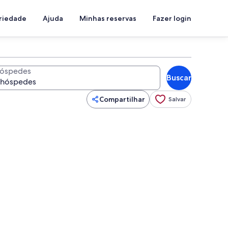
priedade
Ajuda
Minhas reservas
Fazer login
óspedes
Buscar
Compartilhar
Salvar