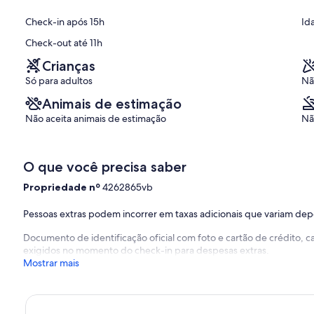
(28
Check-in após 15h
Id
avaliações)
Check-out até 11h
Crianças
Só para adultos
Nã
Animais de estimação
Não aceita animais de estimação
Nã
O que você precisa saber
Propriedade nº
4262865vb
Pessoas extras podem incorrer em taxas adicionais que variam de
Documento de identificação oficial com foto e cartão de crédito,
exigidos no momento do check-in para despesas extras.
Mostrar mais