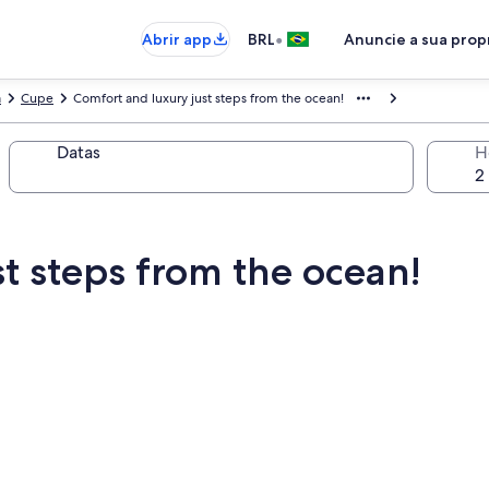
•
Abrir app
BRL
Anuncie a sua pro
a
Cupe
Comfort and luxury just steps from the ocean!
Datas
H
t steps from the ocean!