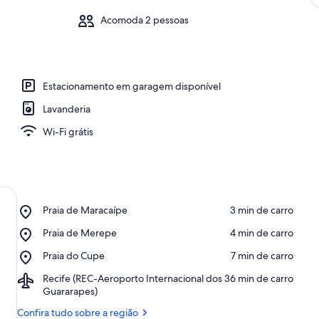
Acomoda 2 pessoas
Estacionamento em garagem disponível
Lavanderia
Wi-Fi grátis
Place,
Praia de Maracaípe
‪3 min de carro‬
Praia
Place,
Praia de Merepe
‪4 min de carro‬
de
Praia
Maracaípe
Place,
Praia do Cupe
‪7 min de carro‬
de
Praia
Merepe
Airport,
Recife (REC-Aeroporto Internacional dos
‪36 min de carro‬
do
Recife
Guararapes)
Cupe
(REC-
Confira tudo sobre a região
Aeroporto