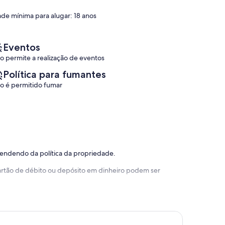
Extraordinária,
(1
ade mínima para alugar: 18 anos
avaliação)
Eventos
o permite a realização de eventos
Política para fumantes
o é permitido fumar
pendendo da política da propriedade.
 cartão de débito ou depósito em dinheiro podem ser