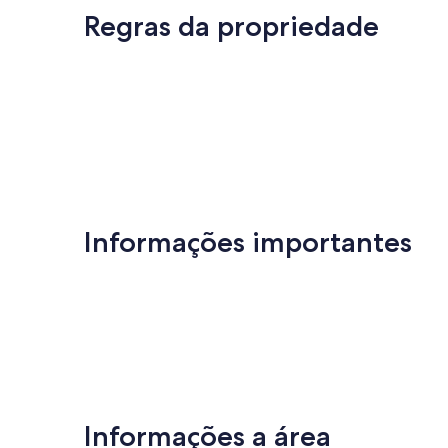
avaliação)
do
Regras da propriedade
centro
Porto
de
Galinhas
Informações importantes
Informações a área