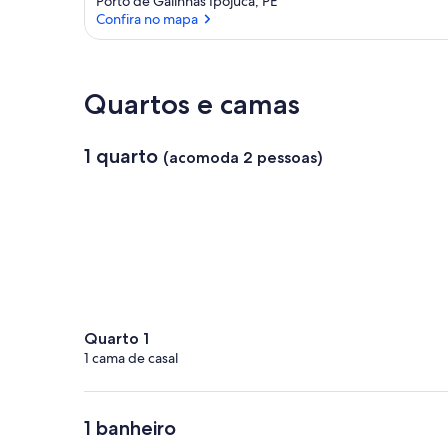
Porto de Galinhas Ipojuca, PE
Confira no mapa
Confira no mapa
Quartos e camas
1 quarto
(acomoda 2 pessoas)
Quarto 1
1 cama de casal
1 banheiro