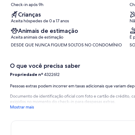
(1
Check-in após 9h
Ch
avaliação)
Crianças
Aceita hóspedes de 0 a 17 anos
Nã
Animais de estimação
Aceita animais de estimação
É 
DESDE QUE NUNCA FIQUEM SOLTOS NO CONDOMÍNIO
SO
O que você precisa saber
Propriedade nº
4322612
Pessoas extras podem incorrer em taxas adicionais que variam de
Documento de identificação oficial com foto e cartão de crédito,
exigidos no momento do check-in para despesas extras.
Mostrar mais