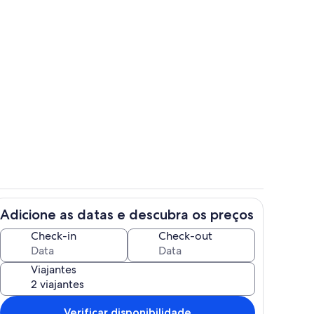
DE ACESSO AS CASAS
Detalhe da fachada
Adicione as datas e descubra os preços
a
Parte interna
Check-in
Check-out
Viajantes
Verificar disponibilidade