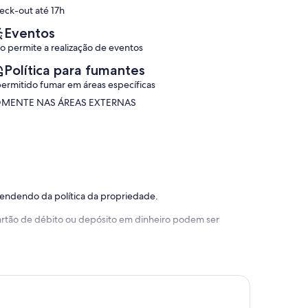
da
eck-out até 17h
praia
Morada
Eventos
da
o permite a realização de eventos
Praia
Política para fumantes
permitido fumar em áreas específicas
MENTE NAS ÁREAS EXTERNAS
pendendo da política da propriedade.
 cartão de débito ou depósito em dinheiro podem ser