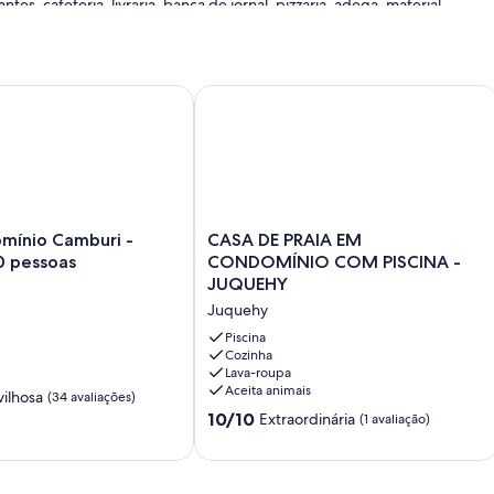
s, cafeteria, livraria, banca de jornal, pizzaria, adega, material
condomínio.
tos (2 suíte), churrasqueira.
nio Camburi - Acomoda 10 pessoas
CASA DE PRAIA EM CONDOMÍNIO C
CASA
mínio Camburi -
CASA DE PRAIA EM
DE
 pessoas
CONDOMÍNIO COM PISCINA -
PRAIA
JUQUEHY
EM
Juquehy
CONDOMÍNIO
COM
Piscina
PISCINA
Cozinha
Lava-roupa
-
Aceita animais
JUQUEHY
ilhosa
(34 avaliações)
Juquehy
10.0
10/10
Extraordinária
(1 avaliação)
de
10,
Extraordinária,