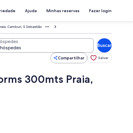
priedade
Ajuda
Minhas reservas
Fazer login
a, Camburi, S.Sebastião
óspedes
Buscar
Compartilhar
Salvar
rms 300mts Praia,