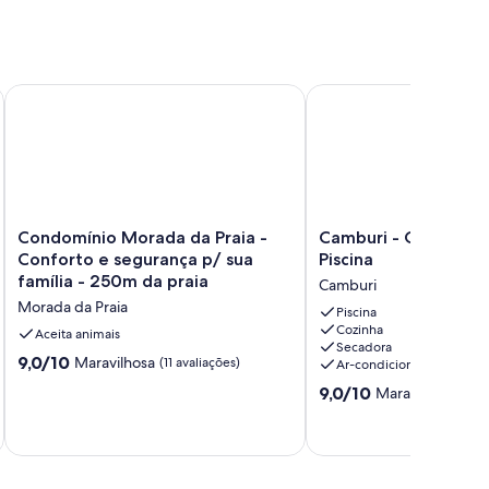
OM PISCINA - JUQUEHY
Condomínio Morada da Praia - Conforto e segurança p/ sua f
Camburi - Casa de Arqu
Condomínio
Camburi
Condomínio Morada da Praia -
Camburi - Casa de A
Morada
-
Conforto e segurança p/ sua
Piscina
da
Casa
família - 250m da praia
Camburi
Praia
de
Morada da Praia
-
Arquiteta
Piscina
Cozinha
Conforto
com
Aceita animais
Secadora
e
Piscina
9.0
9,0/10
Maravilhosa
(11 avaliações)
Ar-condicionado
segurança
Camburi
de
9.0
p/
9,0/10
Maravilhosa
(4 a
10,
de
sua
Maravilhosa,
10,
família
(11
Maravilhosa,
-
avaliações)
(4
250m
avaliações)