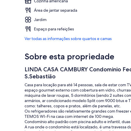
Cozinha americana
Área de jantar separada
Jardim
Espaço para refeições
Ver todas as informações sobre quartos e camas
Sobre esta propriedade
LINDA CASA CAMBURY Condominio Fech
S.Sebastião
Casa para locação para até 14 pessoas, sala de estar com TV
espaço gourmet externo com cobertura em vidro, churrasqu
máquina de lavar roupas, 5 dormitórios (sendo 2 suítes co
armários, ar condicionado modelo Split com 9000 btus e TV 
como: talheres, copos e pratos, além de panelas, etc.
Os refrigeradores são relativamente grandes com freezer 
TEMOS WI-Fi na casa com internet de 100 mega.
Condomínio alto padrão com piscina adulto e infantil, dua
A rua onde o condomínio está localizado, é uma travessa 