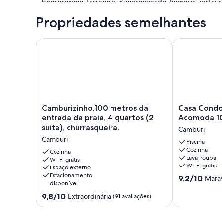
bem próximo, tais como: Supermercado, farmácia, restaurante
de construção etc.
Propriedades semelhantes
A rua de acesso à praia de Camburi, fica a 300 metros do 
PACOTES 2024/25
Camburizinho,100 metros da entrada da praia, 4 quar
Casa Condomí
Natal 24 mínimo 5 dias
Ano novo 24/25 mínimo 7 dias
Carnaval 25 mínimo 5 dias
Camburizinho,100
Casa
Camburizinho,100 metros da
Casa Condo
metros
Condomínio
entrada da praia, 4 quartos (2
Acomoda 10
da
Camburi
suíte), churrasqueira.
Camburi
entrada
-
Camburi
da
Acomoda
Piscina
Cozinha
praia,
10
Cozinha
Lava-roupa
4
Wi-Fi grátis
pessoas
Wi-Fi grátis
Espaço externo
quartos
Camburi
Estacionamento
9.2
(2
9,2/10
Marav
disponível
de
suíte),
9.8
10,
churrasqueira.
9,8/10
Extraordinária
(91 avaliações)
de
Maravilhosa,
Camburi
10,
(34
Extraordinária,
avaliações)