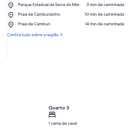
Place,
Parque Estadual da Serra do Mar
‪3 min de caminhada‬
Parque
Place,
Praia de Camburizinho
‪10 min de caminhada‬
Estadual
Praia
da
Place,
Praia de Camburi
‪14 min de caminhada‬
de
Serra
Praia
Camburizinho
do
de
Confira tudo sobre a região
Mar
Camburi
Quarto 3
1 cama de casal