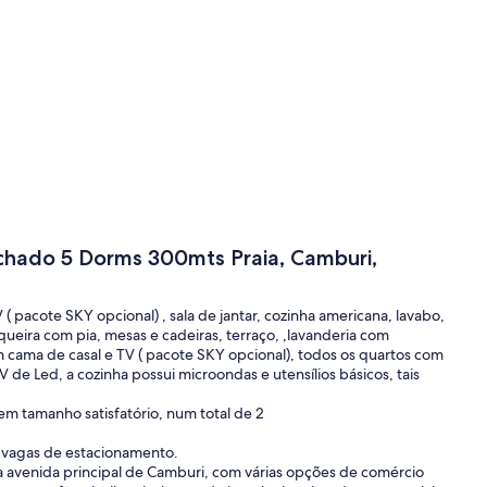
ado 5 Dorms 300mts Praia, Camburi,
 ( pacote SKY opcional) , sala de jantar, cozinha americana, lavabo,
eira com pia, mesas e cadeiras, terraço, ,lavanderia com
m cama de casal e TV ( pacote SKY opcional), todos os quartos com
de Led, a cozinha possui microondas e utensílios básicos, tais
em tamanho satisfatório, num total de 2
s vagas de estacionamento.
da avenida principal de Camburi, com várias opções de comércio