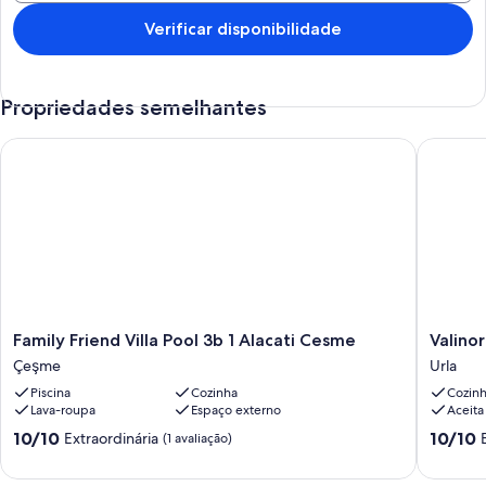
Verificar disponibilidade
Propriedades semelhantes
Family Friend Villa Pool 3b 1 Alacati Cesme
Valinor U
Family
Valinor
Family Friend Villa Pool 3b 1 Alacati Cesme
Valino
Friend
Urla
Çeşme
Urla
Villa
Apartme
Piscina
Cozinha
Cozin
Pool
4
Lava-roupa
Espaço externo
Aceita
3b
1+1
1
Urla
10.0
10.0
10/10
10/10
Extraordinária
(1 avaliação)
Alacati
de
de
Cesme
10,
10,