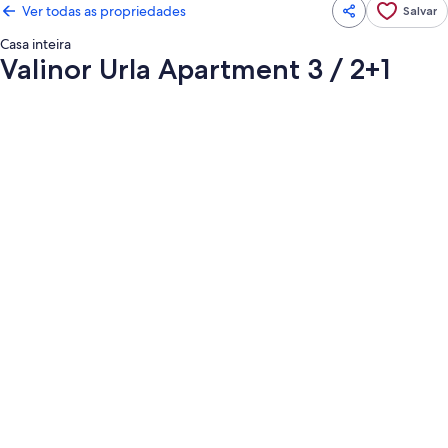
Ver todas as propriedades
Salvar
Casa inteira
Valinor Urla Apartment 3 / 2+1
Galeria
de
fotos
de
Valinor