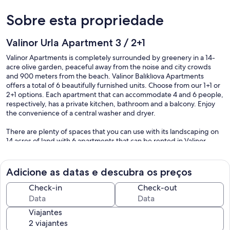
Sobre esta propriedade
Valinor Urla Apartment 3 / 2+1
Valinor Apartments is completely surrounded by greenery in a 14-
acre olive garden, peaceful away from the noise and city crowds
and 900 meters from the beach. Valinor Balıklıova Apartments
offers a total of 6 beautifully furnished units. Choose from our 1+1 or
2+1 options. Each apartment that can accommodate 4 and 6 people,
respectively, has a private kitchen, bathroom and a balcony. Enjoy
the convenience of a central washer and dryer.
There are plenty of spaces that you can use with its landscaping on
14 acres of land with 6 apartments that can be rented in Valinor
Balıklıova. With fruit trees and 170 olive trees, it offers a quiet and
peaceful area that will take you away from the noise and crowds of
the city.
Adicione as datas e descubra os preços
Check-in
Check-out
Viajantes