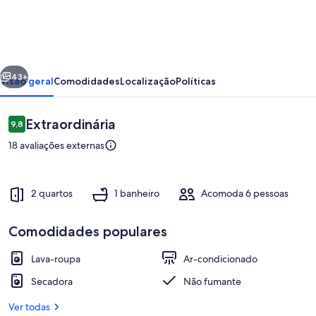
Urla
Apartment
3
erior
Próximo
/
43+
Visão geral
Comodidades
Localização
Políticas
2+1
Avaliações
Extraordinária
9,8
9,8 de 10
18 avaliações externas
2 quartos
1 banheiro
Acomoda 6 pessoas
Comodidades populares
Área de estar
Lava-roupa
Ar-condicionado
Secadora
Não fumante
Ver todas