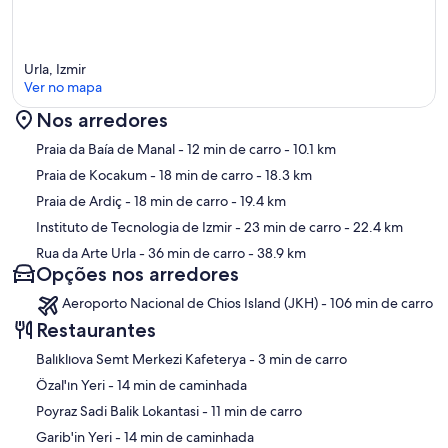
Urla, Izmir
Ver no mapa
Nos arredores
Mapa
Praia da Baía de Manal
- 12 min de carro
- 10.1 km
Praia de Kocakum
- 18 min de carro
- 18.3 km
Praia de Ardiç
- 18 min de carro
- 19.4 km
Instituto de Tecnologia de Izmir
- 23 min de carro
- 22.4 km
Rua da Arte Urla
- 36 min de carro
- 38.9 km
Opções nos arredores
Aeroporto Nacional de Chios Island (JKH) - 106 min de carro
Restaurantes
‪Balıklıova Semt Merkezi Kafeterya - ‬3 min de carro
‪Özal'ın Yeri - ‬14 min de caminhada
‪Poyraz Sadi Balik Lokantasi - ‬11 min de carro
‪Garib'in Yeri - ‬14 min de caminhada