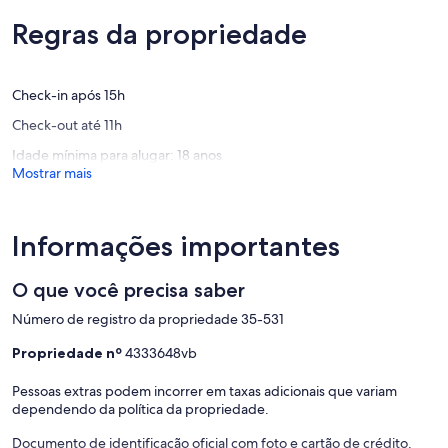
Çeşme
Extraordinária,
Extraord
(1
Regras da propriedade
(1
avaliação)
avaliaçã
Check-in após 15h
Check-out até 11h
Idade mínima para alugar: 18 anos
Mostrar mais
Informações importantes
O que você precisa saber
Número de registro da propriedade 35-531
Propriedade nº
4333648vb
Pessoas extras podem incorrer em taxas adicionais que variam
dependendo da política da propriedade.
Documento de identificação oficial com foto e cartão de crédito,