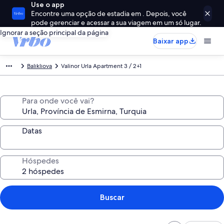
Use o app
Encontre uma opção de estadia em . Depois, você
pode gerenciar e acessar a sua viagem em um só lugar.
Ignorar a seção principal da página
Baixar app
Balıklıova
Valinor Urla Apartment 3 / 2+1
Para onde você vai?
Datas
Hóspedes
Buscar