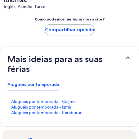
Inglês, Alemão, Turco
Como podemos melhorar nosso site?
Compartilhar opinião
Mais ideias para as suas
férias
Aluguéis por temporada
L
Aluguéis por temporada - Çeşme
i
L
Aluguéis por temporada - Izmir
n
i
L
Aluguéis por temporada - Karaburun
k
n
i
q
k
n
u
q
k
e
u
q