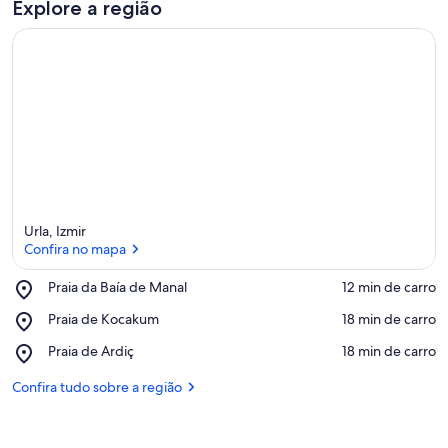
Explore a região
Urla, Izmir
Confira no mapa
Place,
Praia da Baía de Manal
‪12 min de carro‬
Praia
Confira no mapa
Place,
Praia de Kocakum
‪18 min de carro‬
da
Praia
Baía
Place,
Praia de Ardiç
‪18 min de carro‬
de
de
Praia
Kocakum
Manal
de
Confira tudo sobre a região
Ardiç