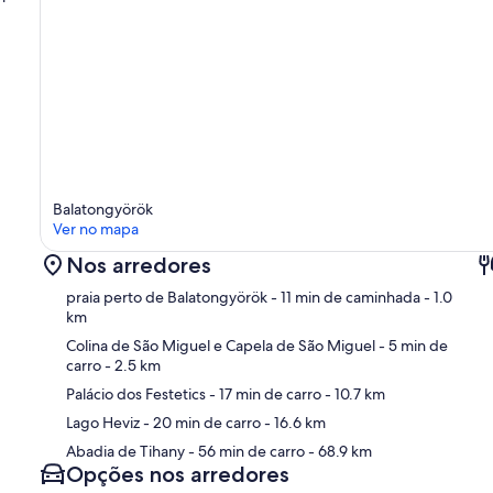
Balatongyörök
Ver no mapa
Nos arredores
praia perto de Balatongyörök
- 11 min de caminhada
- 1.0
km
Colina de São Miguel e Capela de São Miguel
- 5 min de
carro
- 2.5 km
Ma
Palácio dos Festetics
- 17 min de carro
- 10.7 km
Lago Heviz
- 20 min de carro
- 16.6 km
Abadia de Tihany
- 56 min de carro
- 68.9 km
Opções nos arredores