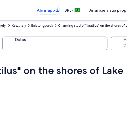
•
Abrir app
BRL
Anuncie a sua pro
helyi
Keszthely
Balatongyorok
Charming studio "Nautilus" on the shores of 
Datas
H
lus" on the shores of Lake