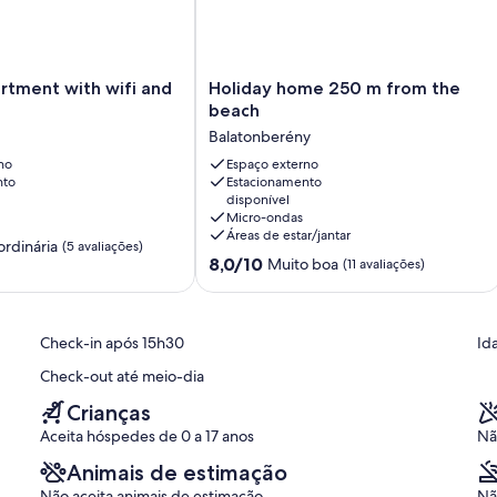
Holiday
rtment with wifi and
Holiday home 250 m from the
home
beach
250
Balatonberény
m
no
from
Espaço externo
nto
Estacionamento
the
disponível
beach
Micro-ondas
Balatonberény
Áreas de estar/jantar
ordinária
(5 avaliações)
8.0
8,0/10
Muito boa
(11 avaliações)
de
10,
,
Muito
boa,
Check-in após 15h30
Id
(11
Check-out até meio-dia
avaliações)
Crianças
Aceita hóspedes de 0 a 17 anos
Nã
Animais de estimação
Não aceita animais de estimação
Nã