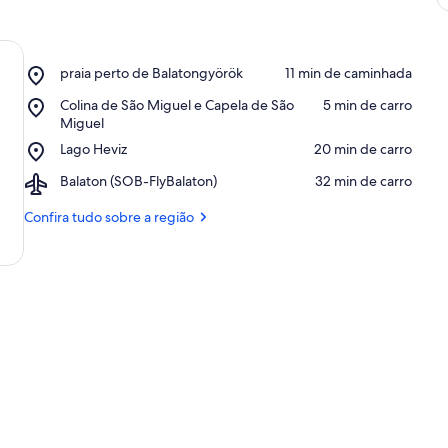
Place,
praia perto de Balatongyörök
‪11 min de caminhada‬
praia
Place,
Colina de São Miguel e Capela de São
‪5 min de carro‬
perto
Colina
Miguel
de
de
Balatongyörök
Place,
Lago Heviz
‪20 min de carro‬
São
Lago
Miguel
Airport,
Balaton (SOB-FlyBalaton)
‪32 min de carro‬
Heviz
e
Balaton
Capela
(SOB-
Confira tudo sobre a região
de
FlyBalaton)
São
Miguel