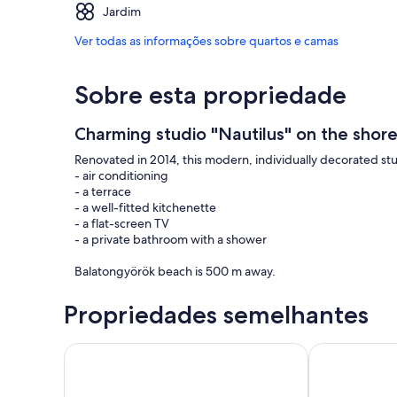
Jardim
Ver todas as informações sobre quartos e camas
Sobre esta propriedade
Charming studio "Nautilus" on the shore
Renovated in 2014, this modern, individually decorated st
- air conditioning
- a terrace
- a well-fitted kitchenette
- a flat-screen TV
- a private bathroom with a shower
Balatongyörök beach is 500 m away.
Propriedades semelhantes
5 min to the thermal lake, gr. 3 rooms Apartment wit
Holiday apart