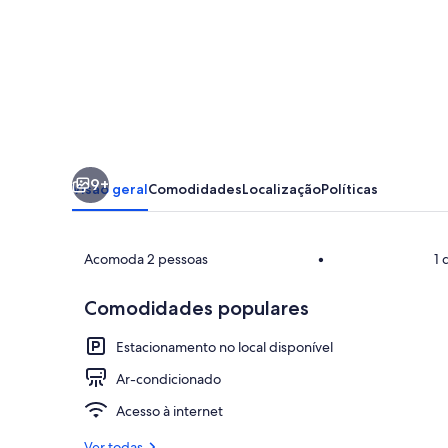
"Nautilus"
on
the
shores
of
Lake
9+
Balaton
Visão geral
Comodidades
Localização
Políticas
Acomoda 2 pessoas
•
1 
Comodidades populares
Detalhe da f
Estacionamento no local disponível
Ar-condicionado
Acesso à internet
Ver todas