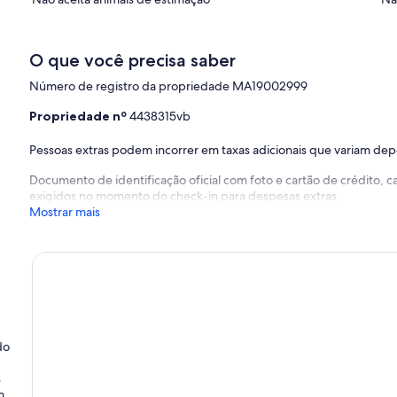
O que você precisa saber
Número de registro da propriedade MA19002999
Propriedade nº
4438315vb
Pessoas extras podem incorrer em taxas adicionais que variam de
Documento de identificação oficial com foto e cartão de crédito,
exigidos no momento do check-in para despesas extras.
Mostrar mais
do
s
m