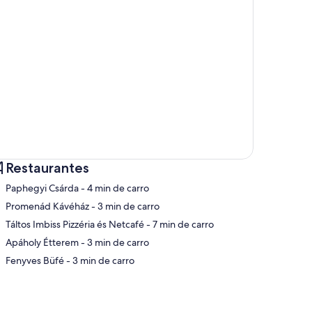
Restaurantes
‪Paphegyi Csárda - ‬4 min de carro
‪Promenád Kávéház - ‬3 min de carro
‪Táltos Imbiss Pizzéria és Netcafé - ‬7 min de carro
pa
‪Apáholy Étterem - ‬3 min de carro
‪Fenyves Büfé - ‬3 min de carro