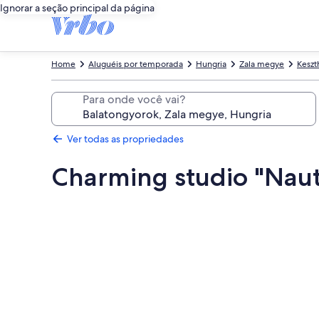
Ignorar a seção principal da página
Home
Aluguéis por temporada
Hungria
Zala megye
Keszt
Para onde você vai?
Ver todas as propriedades
Charming studio "Nauti
Galeria
de
fotos
de
Charming
studio