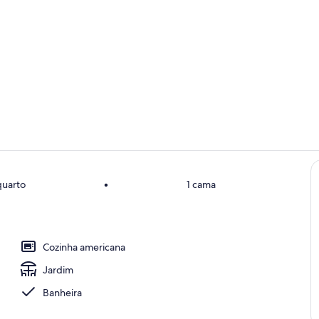
Terraço/páti
Quarto
quarto
•
1 cama
achada
Cozinha americana
Jardim
Banheira