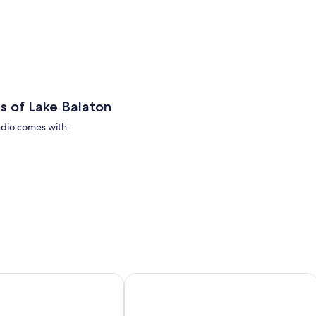
s of Lake Balaton
udio comes with:
h 20 sqm roof terrace, air conditioning, internet,
ment with wifi and parking
Holiday home 250 m from the beach