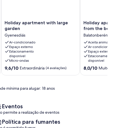
Holiday
Holiday
Holiday apartment with large
Holiday apartment o
apartment
apartment
garden
from the beach
with
only
Gyenesdiás
Balatonberény
large
50
garden
Ar-condicionado
m
Aceita animais
Espaço externo
Ar-condicionado
Gyenesdiás
from
Estacionamento
Espaço externo
the
disponível
Estacionamento
beach
Micro-ondas
disponível
Balatonberény
9.6
8.0
9,6/10
8,0/10
Extraordinária
Muito boa
(4 avaliações)
(2 ava
de
de
10,
10,
Extraordinária,
Muito
(4
boa,
ade mínima para alugar: 18 anos
avaliações)
(2
avaliações)
Eventos
o permite a realização de eventos
Política para fumantes
o é permitido fumar