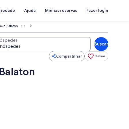
priedade
Ajuda
Minhas reservas
Fazer login
Lake Balaton
óspedes
Buscar
Compartilhar
Salvar
 Balaton