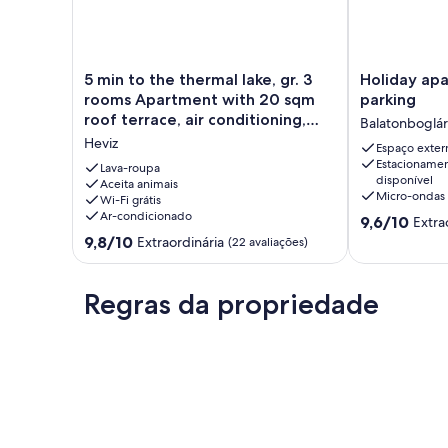
5
Holiday
5 min to the thermal lake, gr. 3
Holiday apa
min
apartment
rooms Apartment with 20 sqm
parking
to
with
roof terrace, air conditioning,
Balatonboglár
the
wifi
internet,
Heviz
thermal
and
Espaço exter
Estacioname
lake,
parking
Lava-roupa
disponível
gr.
Aceita animais
Balatonboglár
Micro-ondas
Wi-Fi grátis
3
Ar-condicionado
9.6
rooms
9,6/10
Extra
de
Apartment
9.8
9,8/10
Extraordinária
(22 avaliações)
10,
with
de
Extraordinária
20
10,
(5
sqm
Extraordinária,
Regras da propriedade
avaliações)
roof
(22
terrace,
avaliações)
air
conditioning,
internet,
Heviz