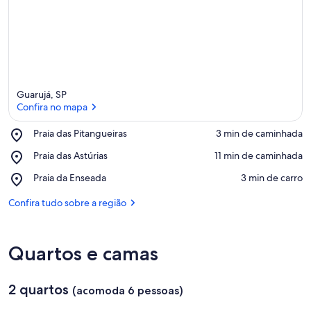
Guarujá, SP
Confira no mapa
Place,
Praia das Pitangueiras
‪3 min de caminhada‬
Praia
Confira no mapa
Place,
Praia das Astúrias
‪11 min de caminhada‬
das
Praia
Pitangueiras
Place,
Praia da Enseada
‪3 min de carro‬
das
Praia
Astúrias
da
Confira tudo sobre a região
Enseada
Quartos e camas
2 quartos
(acomoda 6 pessoas)