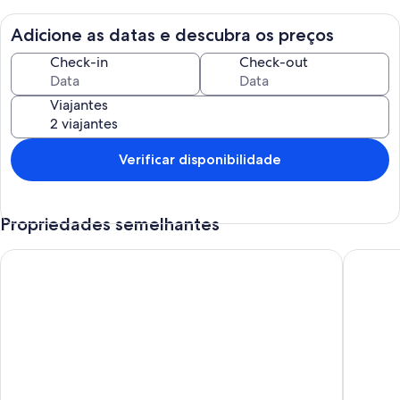
de passar roupas.
Adicione as datas e descubra os preços
Check-in
Check-out
Viajantes
Verificar disponibilidade
Propriedades semelhantes
Lindo ap. Guarujá - Praia do Tombo 150m do mar
Apartame