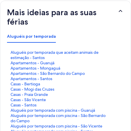
Mais ideias para as suas
férias
Aluguéis por temporada
L
Aluguéis por temporada que aceitam animais de
i
estimação - Santos
n
L
Apartamentos - Guarujá
k
i
L
Apartamentos - Mongaguá
q
n
i
L
Apartamentos - São Bernardo do Campo
u
k
n
i
L
Apartamentos - Santos
e
q
k
n
i
L
Casas - Bertioga
a
u
q
k
n
i
L
Casas - Mogi das Cruzes
b
e
u
q
k
n
i
L
Casas - Praia Grande
r
a
e
u
q
k
n
i
L
Casas - São Vicente
e
b
a
e
u
q
k
n
i
L
Casas - Santos
e
r
b
a
e
u
q
k
n
i
L
Aluguéis por temporada com piscina - Guarujá
s
e
r
b
a
e
u
q
k
n
i
L
Aluguéis por temporada com piscina - São Bernardo
t
e
e
r
b
a
e
u
q
k
n
i
do Campo
a
s
e
e
r
b
a
e
u
q
k
n
L
Aluguéis por temporada com piscina - São Vicente
p
t
s
e
e
r
b
a
e
u
q
k
i
L