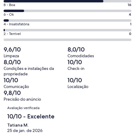
10
janela
Nota
8 - Boa
16
-
8
Excelente.
Nota
6 - Ok
4
-
76
6
Boa.
Nota
4 - Insatisfatória
1
de
-
16
4
97
Ok.
Nota
2 - Terrível
0
de
-
avaliações
4
2
97
Insatisfatória.
de
-
9,6/10
8,0/10
avaliações
1
97
Terrível.
de
Limpeza
Comodidades
avaliações
0
8,0/10
10/10
97
de
avaliações
Condições e instalações da
Check-in
97
propriedade
avaliações
10/10
10/10
Comunicação
Localização
9,8/10
Precisão do anúncio
Avaliações
Avaliação verificada
10/10 - Excelente
Tatiana M.
25 de jan. de 2026