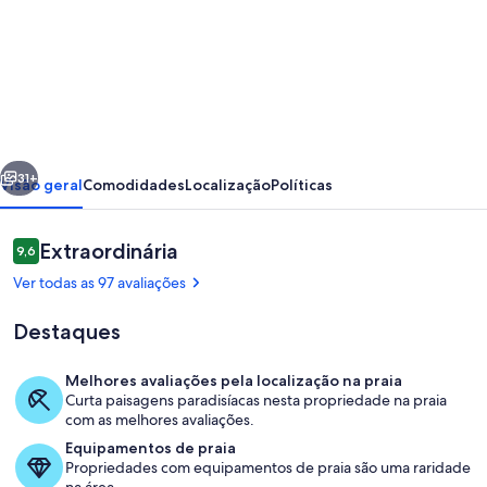
de
Apartamento
na
Quadra
da
erior
Próximo
Praia!
31+
Visão geral
Comodidades
Localização
Políticas
Ed.
Miami-
Avaliações
Extraordinária
9,6
9,6 de 10
Rua
Ver todas as 97 avaliações
Mário
Destaques
Ribeiro,
1415
Melhores avaliações pela localização na praia
-
Curta paisagens paradisíacas nesta propriedade na praia
Detalhe da fachada
com as melhores avaliações.
Térreo
Equipamentos de praia
Propriedades com equipamentos de praia são uma raridade