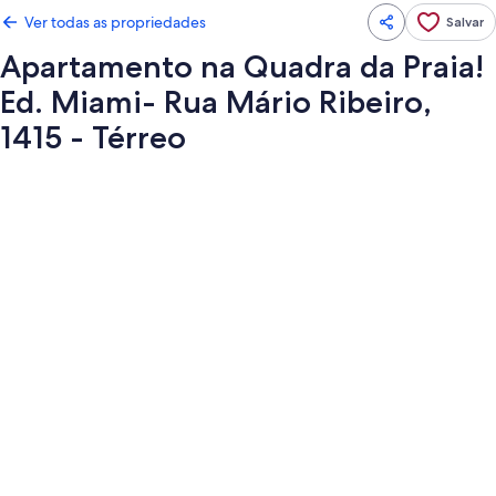
Ver todas as propriedades
Salvar
Apartamento na Quadra da Praia!
Ed. Miami- Rua Mário Ribeiro,
1415 - Térreo
Galeria
de
fotos