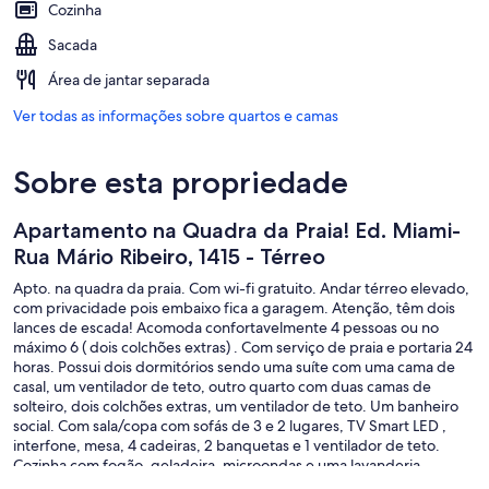
Cozinha
Sacada
Área de jantar separada
Ver todas as informações sobre quartos e camas
Sobre esta propriedade
Apartamento na Quadra da Praia! Ed. Miami-
Rua Mário Ribeiro, 1415 - Térreo
Apto. na quadra da praia. Com wi-fi gratuito. Andar térreo elevado,
com privacidade pois embaixo fica a garagem. Atenção, têm dois
lances de escada! Acomoda confortavelmente 4 pessoas ou no
máximo 6 ( dois colchões extras) . Com serviço de praia e portaria 24
horas. Possui dois dormitórios sendo uma suíte com uma cama de
casal, um ventilador de teto, outro quarto com duas camas de
solteiro, dois colchões extras, um ventilador de teto. Um banheiro
social. Com sala/copa com sofás de 3 e 2 lugares, TV Smart LED ,
interfone, mesa, 4 cadeiras, 2 banquetas e 1 ventilador de teto.
Cozinha com fogão, geladeira, microondas e uma lavanderia
conjugada com tanque e centrífuga de roupa Consul. Ferro e tábua