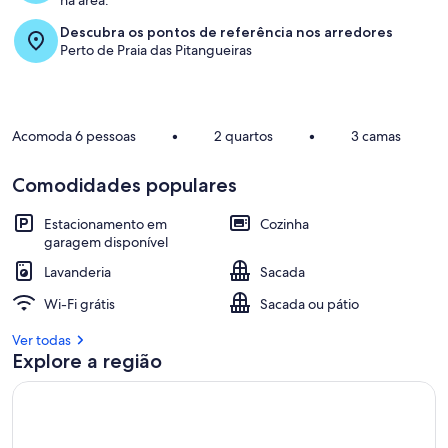
na área.
Descubra os pontos de referência nos arredores
Perto de Praia das Pitangueiras
Acomoda 6 pessoas
•
2 quartos
•
3 camas
Comodidades populares
Estacionamento em
Cozinha
garagem disponível
Lavanderia
Sacada
Wi-Fi grátis
Sacada ou pátio
Ver todas
Explore a região