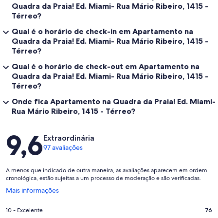
Quadra da Praia! Ed. Miami- Rua Mário Ribeiro, 1415 -
Térreo?
Qual é o horário de check-in em Apartamento na
Quadra da Praia! Ed. Miami- Rua Mário Ribeiro, 1415 -
Térreo?
Qual é o horário de check-out em Apartamento na
Quadra da Praia! Ed. Miami- Rua Mário Ribeiro, 1415 -
Térreo?
Onde fica Apartamento na Quadra da Praia! Ed. Miami-
Rua Mário Ribeiro, 1415 - Térreo?
Avaliações
9,6
Extraordinária
97 avaliações
A menos que indicado de outra maneira, as avaliações aparecem em ordem
cronológica, estão sujeitas a um processo de moderação e são verificadas.
Abre
Mais informações
em
uma
Nota
10 - Excelente
76
nova