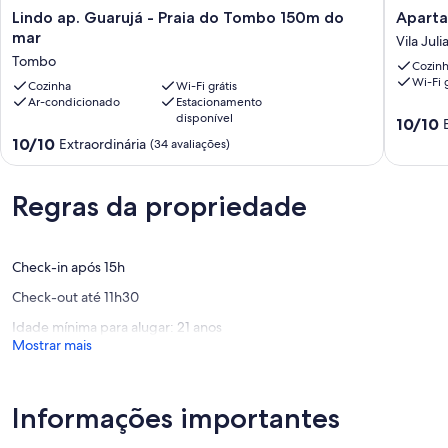
Lindo
Apartam
Lindo ap. Guarujá - Praia do Tombo 150m do
ap.
Guarujá
mar
Vila Juli
Guarujá
Enseada
Tombo
Cozin
-
Va
Wi-Fi g
Praia
Cozinha
Wi-Fi grátis
a
Ar-condicionado
Estacionamento
do
pe
disponível
10.0
Tombo
a
10/10
de
150m
praia
10.0
10/10
Extraordinária
(34 avaliações)
10,
do
Vila
de
Extraord
mar
Julia
10,
(1
Tombo
Extraordinária,
Regras da propriedade
avaliaçã
(34
avaliações)
Check-in após 15h
Check-out até 11h30
Idade mínima para alugar: 21 anos
Mostrar mais
Informações importantes