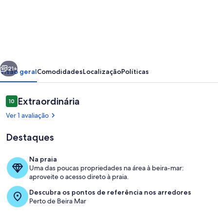
de
Exclusiva
Cobertura
no
Landscape
erior
Próximo
Gold
21+
Visão geral
Comodidades
Localização
Políticas
Vista
mar
Avaliações
Extraordinária
10
10 de 10
Ver 1 avaliação
Destaques
Na praia
Uma das poucas propriedades na área à beira-mar:
Opções para refeição ao ar livre
aproveite o acesso direto à praia.
Descubra os pontos de referência nos arredores
Perto de Beira Mar