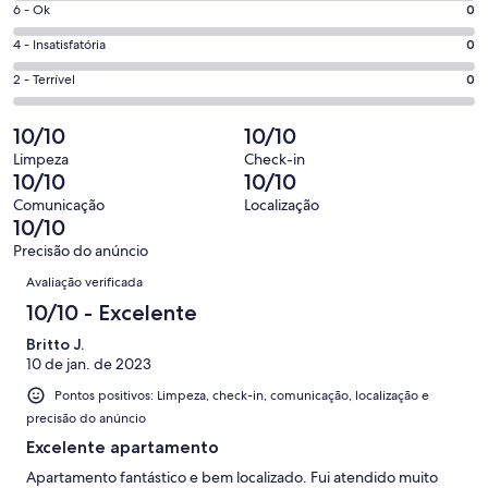
Excelente.
Nota
6 - Ok
0
-
1
6
Boa.
Nota
4 - Insatisfatória
0
de
-
0
4
1
Ok.
Nota
2 - Terrível
0
de
-
avaliações
0
2
1
Insatisfatória.
de
-
10/10
10/10
avaliações
0
1
Terrível.
de
Limpeza
Check-in
avaliações
0
10/10
10/10
1
de
avaliações
Comunicação
Localização
1
10/10
avaliações
Precisão do anúncio
Avaliações
Avaliação verificada
10/10 - Excelente
Britto J.
10 de jan. de 2023
Pontos positivos: Limpeza, check-in, comunicação, localização e
precisão do anúncio
Excelente apartamento
Apartamento fantástico e bem localizado. Fui atendido muito