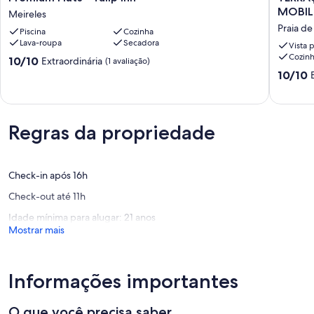
Flats
DO
MOBIL
Meireles
-
ATLÂNT
Praia de
Piscina
Cozinha
Tulip
FRENTE
Lava-roupa
Secadora
Inn
MAR,
Vista 
Cozin
Meireles
MOBILI
10.0
10/10
Extraordinária
(1 avaliação)
BEIRA-
de
10.0
10/10
MAR,
10,
de
19,AND
Extraordinária,
10,
Praia
(1
Extraord
de
avaliação)
(1
Regras da propriedade
Iracema
avaliaçã
Fortalez
Check-in após 16h
Check-out até 11h
Idade mínima para alugar: 21 anos
Mostrar mais
Informações importantes
O que você precisa saber