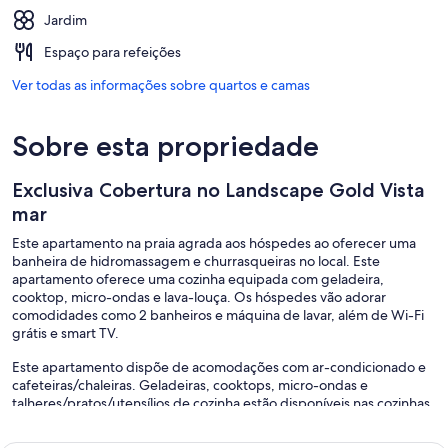
Jardim
Espaço para refeições
Ver todas as informações sobre quartos e camas
Sobre esta propriedade
Exclusiva Cobertura no Landscape Gold Vista
mar
Este apartamento na praia agrada aos hóspedes ao oferecer uma
banheira de hidromassagem e churrasqueiras no local. Este
apartamento oferece uma cozinha equipada com geladeira,
cooktop, micro-ondas e lava-louça. Os hóspedes vão adorar
comodidades como 2 banheiros e máquina de lavar, além de Wi-Fi
grátis e smart TV.
Este apartamento dispõe de acomodações com ar-condicionado e
cafeteiras/chaleiras. Geladeiras, cooktops, micro-ondas e
talheres/pratos/utensílios de cozinha estão disponíveis nas cozinhas.
Os banheiros possuem chuveiros.
Este apartamento em Fortaleza dispõe de Wi-Fi grátis. Os quartos