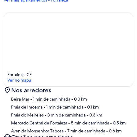
Ver mais apartamentos - Fortaleza
Fortaleza, CE
Ver no mapa
Nos arredores
Mapa
Beira Mar
- 1 min de caminhada
- 0.0 km
Praia de Iracema
- 1 min de caminhada
- 0.1 km
Praia do Meireles
- 3 min de caminhada
- 0.3 km
Mercado Central de Fortaleza
- 5 min de caminhada
- 0.5 km
Avenida Monsenhor Tabosa
- 7 min de caminhada
- 0.6 km