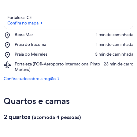
Fortaleza, CE
Confira no mapa
Place,
Beira Mar
‪1 min de caminhada‬
Beira
Confira no mapa
Place,
Praia de Iracema
‪1 min de caminhada‬
Mar
Praia
Place,
Praia do Meireles
‪3 min de caminhada‬
de
Praia
Iracema
Airport,
Fortaleza (FOR-Aeroporto Internacional Pinto
‪23 min de carro‬
do
Fortaleza
Martins)
Meireles
(FOR-
Confira tudo sobre a região
Aeroporto
Internacional
Pinto
Martins)
Quartos e camas
2 quartos
(acomoda 4 pessoas)