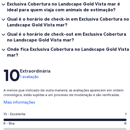
Exclusiva Cobertura no Landscape Gold Vista mar é
ideal para quem viaja com animais de estimação?
Qual é o horário de check-in em Exclusiva Cobertura no
Landscape Gold Vista mar?
Qual é o horário de check-out em Exclusiva Cobertura
no Landscape Gold Vista mar?
Onde fica Exclusiva Cobertura no Landscape Gold Vista
mar?
Avaliações
10
Extraordinária
1 avaliação
A menos que indicado de outra maneira, as avaliações aparecem em ordem
cronológica, estão sujeitas a um processo de moderação e são verificadas.
Abre
Mais informações
em
uma
Nota
10 - Excelente
1
nova
10
janela
Nota
8 - Boa
0
-
8