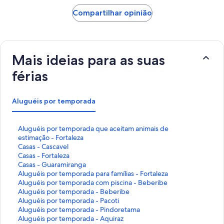
Compartilhar opinião
Mais ideias para as suas
férias
Aluguéis por temporada
L
Aluguéis por temporada que aceitam animais de
i
estimação - Fortaleza
n
L
Casas - Cascavel
k
i
L
Casas - Fortaleza
q
n
i
L
Casas - Guaramiranga
u
k
n
i
L
Aluguéis por temporada para famílias - Fortaleza
e
q
k
n
i
L
Aluguéis por temporada com piscina - Beberibe
a
u
q
k
n
i
L
Aluguéis por temporada - Beberibe
b
e
u
q
k
n
i
L
Aluguéis por temporada - Pacoti
r
a
e
u
q
k
n
i
L
Aluguéis por temporada - Pindoretama
e
b
a
e
u
q
k
n
i
L
Aluguéis por temporada - Aquiraz