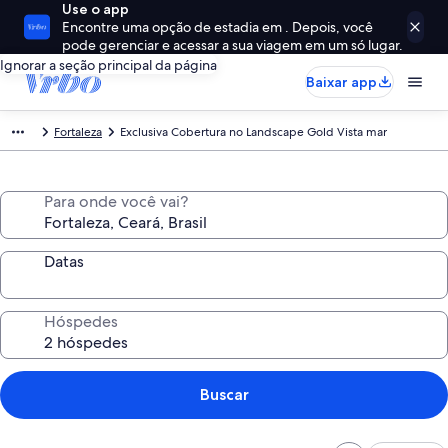
Use o app
Encontre uma opção de estadia em . Depois, você
pode gerenciar e acessar a sua viagem em um só lugar.
Ignorar a seção principal da página
Baixar app
Fortaleza
Exclusiva Cobertura no Landscape Gold Vista mar
Para onde você vai?
Datas
Hóspedes
Buscar