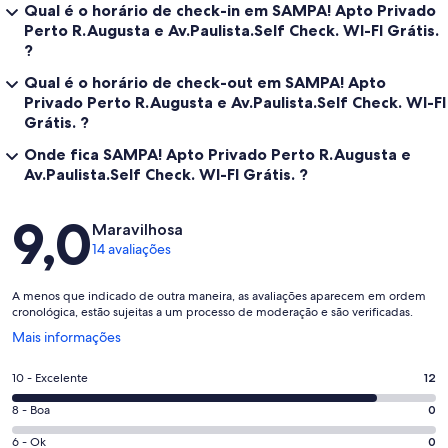
Qual é o horário de check-in em SAMPA! Apto Privado
Perto R.Augusta e Av.Paulista.Self Check. WI-FI Grátis.
?
Qual é o horário de check-out em SAMPA! Apto
Privado Perto R.Augusta e Av.Paulista.Self Check. WI-FI
Grátis. ?
Onde fica SAMPA! Apto Privado Perto R.Augusta e
Av.Paulista.Self Check. WI-FI Grátis. ?
Avaliações
9,0
Maravilhosa
14 avaliações
A menos que indicado de outra maneira, as avaliações aparecem em ordem
cronológica, estão sujeitas a um processo de moderação e são verificadas.
Abre
Mais informações
em
uma
Nota
10 - Excelente
12
nova
10
janela
Nota
8 - Boa
0
-
8
Excelente.
Nota
6 - Ok
0