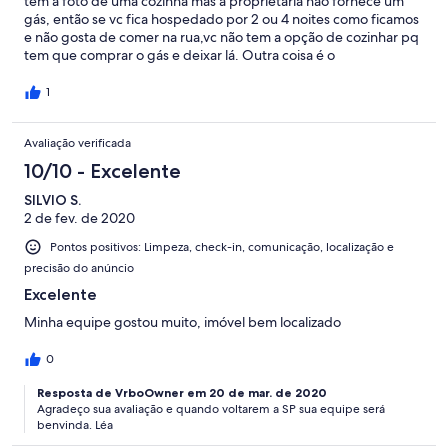
tem a foto de uma cozinha mas a proprietária não fornece um
gás, então se vc fica hospedado por 2 ou 4 noites como ficamos
e não gosta de comer na rua,vc não tem a opção de cozinhar pq
tem que comprar o gás e deixar lá. Outra coisa é o
banheiro...uma cortina nojenta e cheia de mofo que fechada ou
aberta não funciona pq molha todo o banheiro...Ahhh e sem
1
falar no colchão que é Queen Size e a cama é de metragem
comum...não volto!
Avaliação verificada
10/10 - Excelente
SILVIO S.
2 de fev. de 2020
Pontos positivos: Limpeza, check-in, comunicação, localização e
precisão do anúncio
Excelente
Minha equipe gostou muito, imóvel bem localizado
0
Resposta de VrboOwner em 20 de mar. de 2020
Agradeço sua avaliação e quando voltarem a SP sua equipe será
benvinda. Léa