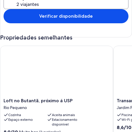
Verificar disponibilidade
Propriedades semelhantes
Loft no Butantã, próximo á USP
Transame
Loft
Transam
Loft no Butantã, próximo á USP
Transa
no
Prime
Rio Pequeno
Jardim P
Butantã,
Internat
Cozinha
Aceita animais
Piscin
próximo
Plaza
Espaço externo
Estacionamento
Wi-Fi g
á
Jardim
disponível
USP
Paulista
8.6
8,6/10
8.0
Rio