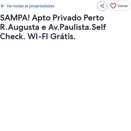
Ver todas as propriedades
Salvar
SAMPA! Apto Privado Perto
R.Augusta e Av.Paulista.Self
Check. WI-FI Grátis.
Galeria
de
fotos