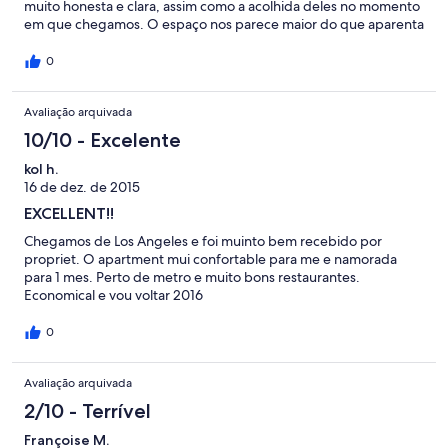
muito honesta e clara, assim como a acolhida deles no momento
em que chegamos. O espaço nos parece maior do que aparenta
nas fotos e a limpeza do apartamento estava impecável, assim
como vários utensílios de cozinha e banheiro. A localização é
0
perfeita: possui muitos serviços e opções para diversão nas
proximidades. Tudo funciona corretamente (tv, wifi, ducha,
Avaliação arquivada
refrigerador, fogão, torneiras, ventiladores e possui uma
decoração muito acolhedora. Certamente recomendarei este
10/10 - Excelente
apartamento a conhecidos que precisem estar em SP.
kol h.
16 de dez. de 2015
EXCELLENT!!
Chegamos de Los Angeles e foi muinto bem recebido por
propriet. O apartment mui confortable para me e namorada
para 1 mes. Perto de metro e muito bons restaurantes.
Economical e vou voltar 2016
0
Avaliação arquivada
2/10 - Terrível
Françoise M.