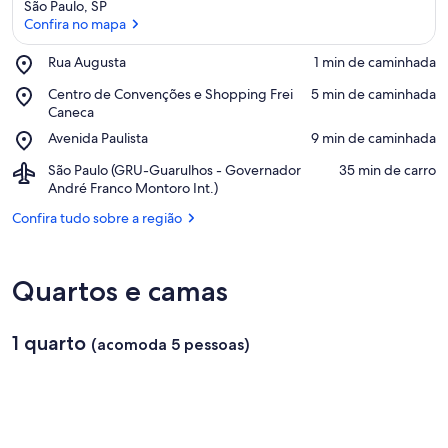
São Paulo, SP
Confira no mapa
Place,
Rua Augusta
‪1 min de caminhada‬
Rua
Confira no mapa
Place,
Centro de Convenções e Shopping Frei
‪5 min de caminhada‬
Augusta
Centro
Caneca
de
Place,
Avenida Paulista
‪9 min de caminhada‬
Convenções
Avenida
e
Airport,
São Paulo (GRU-Guarulhos - Governador
‪35 min de carro‬
Paulista
Shopping
São
André Franco Montoro Int.)
Frei
Paulo
Confira tudo sobre a região
Caneca
(GRU-
Guarulhos
-
Governador
Quartos e camas
André
Franco
Montoro
1 quarto
(acomoda 5 pessoas)
Int.)