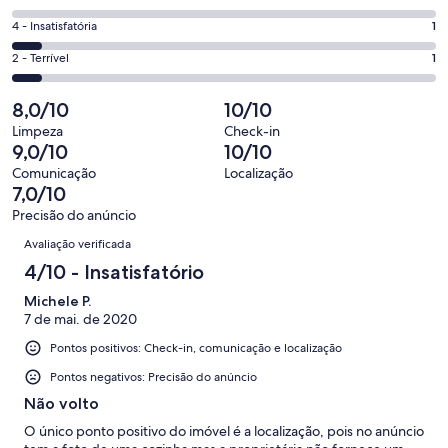
-
12
6
Boa.
Nota
4 - Insatisfatória
1
de
-
0
4
14
Ok.
Nota
2 - Terrível
1
de
-
avaliações
0
2
14
Insatisfatória.
de
-
8,0/10
10/10
avaliações
1
14
Terrível.
de
Limpeza
Check-in
avaliações
1
9,0/10
10/10
14
de
avaliações
Comunicação
Localização
14
7,0/10
avaliações
Precisão do anúncio
Avaliações
Avaliação verificada
4/10 - Insatisfatório
Michele P.
7 de mai. de 2020
Pontos positivos: Check-in, comunicação e localização
Pontos negativos: Precisão do anúncio
Não volto
O único ponto positivo do imóvel é a localização, pois no anúncio