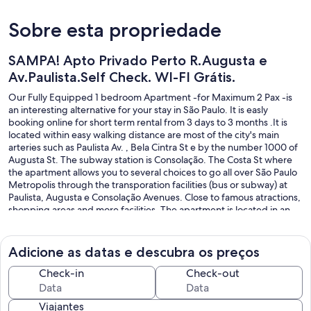
Sobre esta propriedade
SAMPA! Apto Privado Perto R.Augusta e
Av.Paulista.Self Check. WI-FI Grátis.
Our Fully Equipped 1 bedroom Apartment -for Maximum 2 Pax -is
an interesting alternative for your stay in São Paulo. It is easly
booking online for short term rental from 3 days to 3 months .It is
located within easy walking distance are most of the city's main
arteries such as Paulista Av. , Bela Cintra St e by the number 1000 of
Augusta St. The subway station is Consolação. The Costa St where
the apartment allows you to several choices to go all over São Paulo
Metropolis through the transporation facilities (bus or subway) at
Paulista, Augusta e Consolação Avenues. Close to famous atractions,
shopping areas and more facilities. The apartment is located in an
residential building called Edificio Regencia, on the 5rd floor of a 6-
storey building, with only 4 apartments per fllor.
Adicione as datas e descubra os preços
Check-in
Check-out
Viajantes