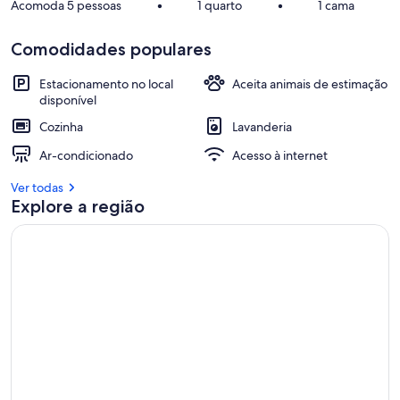
Acomoda 5 pessoas
•
1 quarto
•
1 cama
Comodidades populares
Estacionamento no local
Aceita animais de estimação
disponível
Cozinha
Lavanderia
Ar-condicionado
Acesso à internet
Ver todas
Explore a região