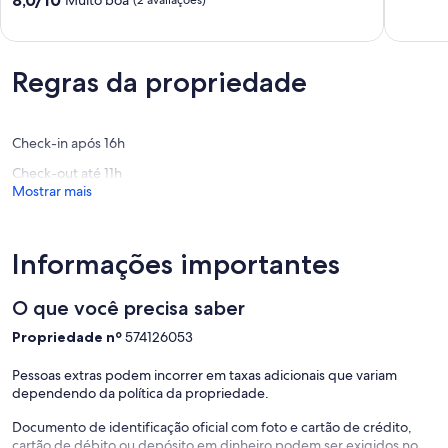
8,0/10
Muito boa
de
(2 avaliações)
de
Pequeno
10,
10,
Excelent
Muito
(2381
boa,
avaliaçõ
Regras da propriedade
(2
avaliações)
Check-in após 16h
Check-out até 11h
Mostrar mais
Informações importantes
O que você precisa saber
Propriedade nº
574126053
Pessoas extras podem incorrer em taxas adicionais que variam
dependendo da política da propriedade.
Documento de identificação oficial com foto e cartão de crédito,
cartão de débito ou depósito em dinheiro podem ser exigidos no