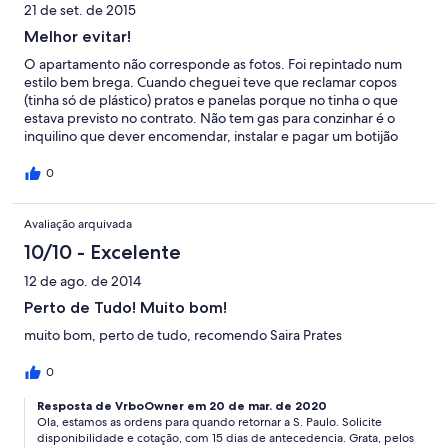
21 de set. de 2015
Melhor evitar!
O apartamento não corresponde as fotos. Foi repintado num
estilo bem brega. Cuando cheguei teve que reclamar copos
(tinha só de plástico) pratos e panelas porque no tinha o que
estava previsto no contrato. Não tem gas para conzinhar é o
inquilino que dever encomendar, instalar e pagar um botijão
que vai usar só alguns dias. O botijão fica quase no salão a 2 m
do sofá! Melhor não ser claustrófoba porque não tem janela na
0
sala, só no quarto. Não cabem 4 pessoas, já duas foi difícil. As
únicas coisas boas são a localização e o Wi-Fi internet que
Avaliação arquivada
merecem uma estrela
10/10 - Excelente
12 de ago. de 2014
Perto de Tudo! Muito bom!
muito bom, perto de tudo, recomendo Saira Prates
0
Resposta de VrboOwner em 20 de mar. de 2020
Ola, estamos as ordens para quando retornar a S. Paulo. Solicite
disponibilidade e cotação, com 15 dias de antecedencia. Grata, pelos