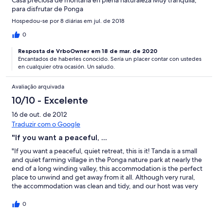
para disfrutar de Ponga
Hospedou-se por 8 diárias em jul. de 2018
0
Resposta de VrboOwner em 18 de mar. de 2020
Encantados de haberles conocido. Sería un placer contar con ustedes
en cualquier otra ocasión. Un saludo.
Avaliação arquivada
10/10 - Excelente
16 de out. de 2012
Traduzir com o Google
"If you want a peaceful, ...
"If you want a peaceful, quiet retreat, this is it! Tanda is a small
and quiet farming village in the Ponga nature park at nearly the
end of a long winding valley, this accommodation is the perfect
place to unwind and get away from it all. Although very rural,
the accommodation was clean and tidy, and our host was very
helpful in providing good information about local walks.
Considering how remote it felt, it still only takes half an hour or
0
so to reach the nearest towns for shopping, with the nearby