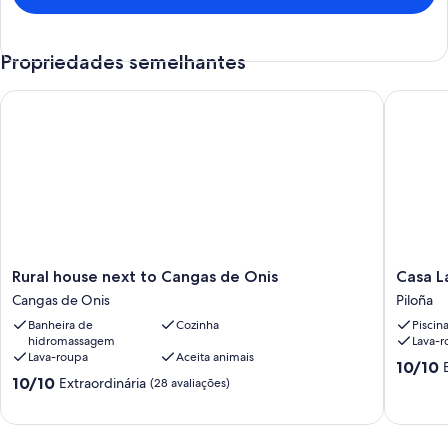
Propriedades semelhantes
Rural house next to Cangas de Onis
Casa Lar
Rural
Casa
Rural house next to Cangas de Onis
Casa L
house
Larriond
Cangas de Onis
Piloña
next
31
Banheira de
Cozinha
Piscin
to
for
hidromassagem
Lava-r
Cangas
4
Lava-roupa
Aceita animais
de
people
10.0
10/10
10.0
Onis
10/10
Piloña
Extraordinária
de
(28 avaliações)
de
Cangas
10,
10,
de
Extraord
Extraordinária,
Onis
(14