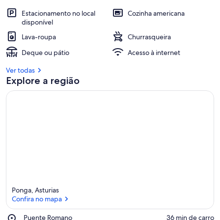
Estacionamento no local
Cozinha americana
disponível
Lava-roupa
Churrasqueira
Deque ou pátio
Acesso à internet
Ver todas
Explore a região
Ponga, Asturias
Confira no mapa
Place,
Puente Romano
‪36 min de carro‬