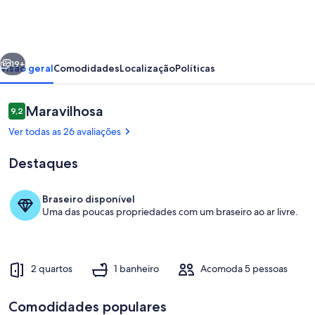
-
Tanda,
Ponga
erior
Próximo
19+
Visão geral
Comodidades
Localização
Políticas
Avaliações
Maravilhosa
9,2
9,2 de 10
Ver todas as 26 avaliações
Destaques
Braseiro disponível
Uma das poucas propriedades com um braseiro ao ar livre.
Opções para refeição ao ar livre
2 quartos
1 banheiro
Acomoda 5 pessoas
Comodidades populares