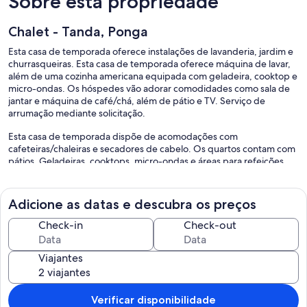
Sobre esta propriedade
Chalet - Tanda, Ponga
Esta casa de temporada oferece instalações de lavanderia, jardim e
churrasqueiras. Esta casa de temporada oferece máquina de lavar,
além de uma cozinha americana equipada com geladeira, cooktop e
micro-ondas. Os hóspedes vão adorar comodidades como sala de
jantar e máquina de café/chá, além de pátio e TV. Serviço de
arrumação mediante solicitação.
Esta casa de temporada dispõe de acomodações com
cafeteiras/chaleiras e secadores de cabelo. Os quartos contam com
pátios. Geladeiras, cooktops, micro-ondas e áreas para refeições
separadas estão disponíveis nas cozinhas americanas. Os banheiros
possuem chuveiros. O serviço de limpeza é fornecido serviço de
arrumação (mediante solicitação).
Adicione as datas e descubra os preços
As atividades recreativas listadas abaixo estão disponíveis na
Check-in
Check-out
propriedade ou perto dele, e poderá haver cobrança de taxa.
Viajantes
Verificar disponibilidade