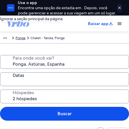
Use o app
Encontre uma opção de estadia em . Depois, você
pode gerenciar e acessar a sua viagem em um só lugar.
Ignorar a seção principal da página
Baixar app
Ponga
Chalet - Tanda, Ponga
Para onde você vai?
Datas
Hóspedes
Buscar