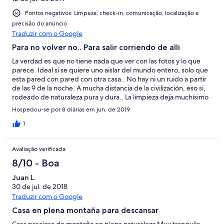
Pontos negativos: Limpeza, check-in, comunicação, localização e
precisão do anúncio
Traduzir com o Google
Para no volver no.. Para salir corriendo de alli
La verdad es que no tiene nada que ver con las fotos y lo que
parece. Ideal si se quiere uno aislar del mundo entero, solo que
esta pared con pared con otra casa.. No hay ni un ruido a partir
de las 9 de la noche. A mucha distancia de la civilización, eso si,
rodeado de naturaleza pura y dura.. La limpieza deja muchísimo
que desear. Al entrar el olor era penetrante, los mantelillos de
Hospedou-se por 8 diárias em jun. de 2019
plástico individuales estaban llenos de manchas de comida
anterior, te pegabas en todo, y digo todo, lo que tocabas,
1
platos, cubiertos, muebles, paredes... Nos fuimos al día
siguiente perdiendo el alquiler pero ganando en felicidad en
Avaliação verificada
nuestras vacaciones. La primera vez que me encuentro en una
situación como esta.. Menos mal que rápidamente encontramos
8/10 - Boa
otro alojamiento
Juan L.
30 de jul. de 2018
Traduzir com o Google
Casa en plena montaña para descansar
Casa preciosa de montaña en plena naturaleza Muy tranquila,