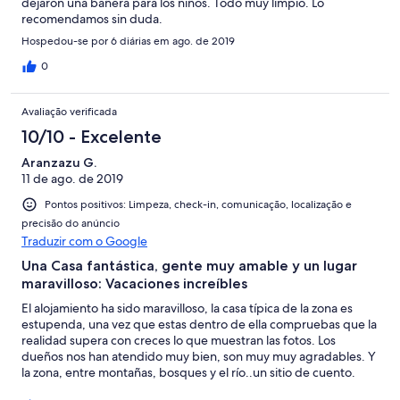
dejaron una bañera para los niños. Todo muy limpio. Lo
recomendamos sin duda.
Hospedou-se por 6 diárias em ago. de 2019
0
Avaliação verificada
10/10 - Excelente
Aranzazu G.
11 de ago. de 2019
Pontos positivos: Limpeza, check-in, comunicação, localização e
precisão do anúncio
Traduzir com o Google
Una Casa fantástica, gente muy amable y un lugar
maravilloso: Vacaciones increíbles
El alojamiento ha sido maravilloso, la casa típica de la zona es
estupenda, una vez que estas dentro de ella compruebas que la
realidad supera con creces lo que muestran las fotos. Los
dueños nos han atendido muy bien, son muy muy agradables. Y
la zona, entre montañas, bosques y el río..un sitio de cuento.