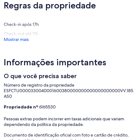
(28
avaliaçõ
Regras da propriedade
avaliações)
Check-in após 17h
Check-out até 11h
Mostrar mais
Informações importantes
O que você precisa saber
Número de registro da propriedade
ESFCTU0000330040001600380000000000000000000VV.185.
AS0
Propriedade nº
6165530
Pessoas extras podem incorrer em taxas adicionais que variam
dependendo da política da propriedade.
Documento de identificação oficial com foto e cartão de crédito,