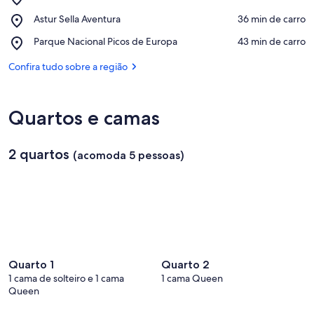
Puente
Confira no mapa
Place,
Astur Sella Aventura
‪36 min de carro‬
Romano
Astur
Place,
Parque Nacional Picos de Europa
‪43 min de carro‬
Sella
Parque
Aventura
Nacional
Confira tudo sobre a região
Picos
de
Europa
Quartos e camas
2 quartos
(acomoda 5 pessoas)
Quarto 1
Quarto 2
1 cama de solteiro e 1 cama
1 cama Queen
Queen