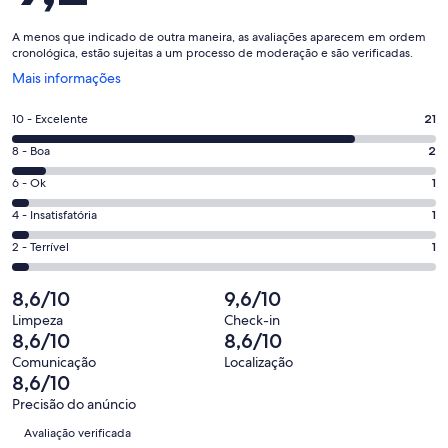
A menos que indicado de outra maneira, as avaliações aparecem em ordem
cronológica, estão sujeitas a um processo de moderação e são verificadas.
Abre
Mais informações
em
uma
Nota
10 - Excelente
21
nova
10
janela
Nota
8 - Boa
2
-
8
Excelente.
Nota
6 - Ok
1
-
21
6
Boa.
Nota
4 - Insatisfatória
1
de
-
2
4
26
Ok.
Nota
2 - Terrível
1
de
-
avaliações
1
2
26
Insatisfatória.
de
-
8,6/10
9,6/10
avaliações
1
26
Terrível.
de
Limpeza
Check-in
avaliações
1
8,6/10
8,6/10
26
de
avaliações
Comunicação
Localização
26
8,6/10
avaliações
Precisão do anúncio
Avaliações
Avaliação verificada