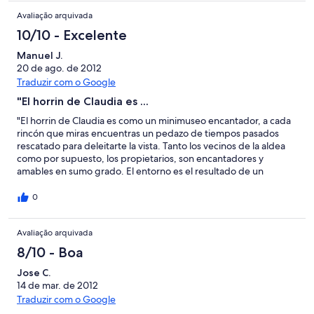
Picos National Park just a little further. If you enjoy this relaxing
Avaliação arquivada
type of location, you don''t worry if it takes a short while to get
anywhere!"
10/10 - Excelente
Manuel J.
20 de ago. de 2012
Traduzir com o Google
"El horrin de Claudia es ...
"El horrin de Claudia es como un minimuseo encantador, a cada
rincón que miras encuentras un pedazo de tiempos pasados
rescatado para deleitarte la vista. Tanto los vecinos de la aldea
como por supuesto, los propietarios, son encantadores y
amables en sumo grado. El entorno es el resultado de un
impresionante trabajo por parte de la naturaleza y representa a
Asturias en estado puro, tierra de naturaleza desbordada,
0
apacible y embrujadora. Solo hemos encontrado una pega, la
falta de microondas pero, encantados con la paz y belleza del
Avaliação arquivada
entorno no nos ha parecido nada importante. Manolo y
Eugenia."
8/10 - Boa
Jose C.
14 de mar. de 2012
Traduzir com o Google