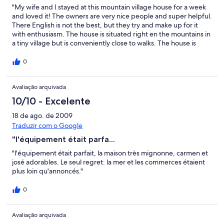
"My wife and I stayed at this mountain village house for a week
and loved it! The owners are very nice people and super helpful.
There English is not the best, but they try and make up for it
with enthusiasm. The house is situated right en the mountains in
a tiny village but is conveniently close to walks. The house is
rustic but super clean and comfortable. We use homelidays
quite a lot and this was a really good find, worth the money for
0
sure."
Avaliação arquivada
10/10 - Excelente
18 de ago. de 2009
Traduzir com o Google
"l'équipement était parfa...
"l'équipement était parfait, la maison très mignonne, carmen et
josé adorables. Le seul regret: la mer et les commerces étaient
plus loin qu'annoncés."
0
Avaliação arquivada