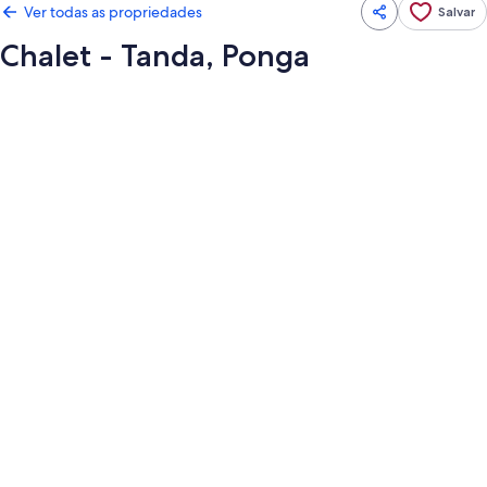
Ver todas as propriedades
Salvar
Chalet - Tanda, Ponga
Galeria
de
fotos
de
Chalet