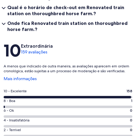
Qual é o horário de check-out em Renovated train
station on thoroughbred horse farm.?
Onde fica Renovated train station on thoroughbred
horse farm.?
Avaliações
10
Extraordinária
159 avaliações
A menos que indicado de outra maneira, as avaliações aparecem em ordem
cronológica, estão sujeitas a um processo de moderação e são verificadas.
Abre
Mais informações
em
uma
Nota
10 - Excelente
158
nova
10
janela
Nota
8 - Boa
1
-
8
Excelente.
Nota
6 - Ok
0
-
158
6
Boa.
Nota
4 - Insatisfatória
0
de
-
1
4
159
Ok.
Nota
2 - Terrível
0
de
-