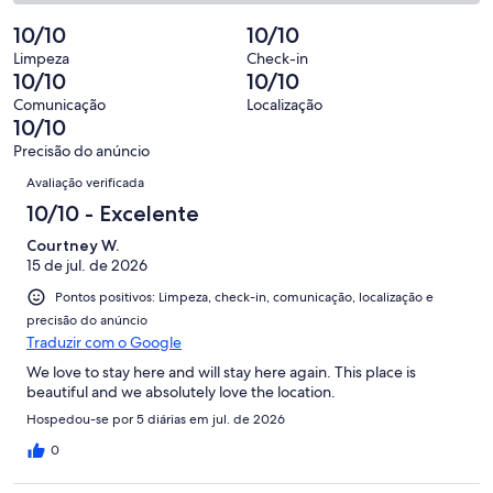
avaliações
0
2
159
Insatisfatória.
de
-
10/10
10/10
avaliações
0
159
Terrível.
de
Limpeza
Check-in
avaliações
0
10/10
10/10
159
de
avaliações
Comunicação
Localização
159
10/10
avaliações
Precisão do anúncio
Avaliações
Avaliação verificada
10/10 - Excelente
Courtney W.
15 de jul. de 2026
Pontos positivos: Limpeza, check-in, comunicação, localização e
precisão do anúncio
Traduzir com o Google
We love to stay here and will stay here again. This place is
beautiful and we absolutely love the location.
Hospedou-se por 5 diárias em jul. de 2026
0