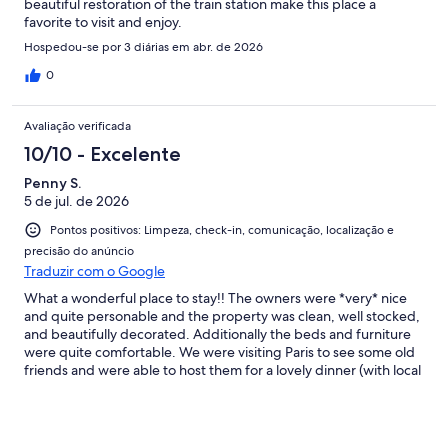
beautiful restoration of the train station make this place a
favorite to visit and enjoy.
Hospedou-se por 3 diárias em abr. de 2026
0
Avaliação verificada
10/10 - Excelente
Penny S.
5 de jul. de 2026
Pontos positivos: Limpeza, check-in, comunicação, localização e
precisão do anúncio
Traduzir com o Google
What a wonderful place to stay!! The owners were *very* nice
and quite personable and the property was clean, well stocked,
and beautifully decorated. Additionally the beds and furniture
were quite comfortable. We were visiting Paris to see some old
friends and were able to host them for a lovely dinner (with local
steaks on the grill). We also enjoyed visiting with the horses on
the farm and "chatting" with the donkeys. We enjoyed the tour
at Clairborne Farm as well as shopping for local antiques and
artisan products in downtown Paris. Highly recommended!!