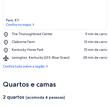
d
e
s
n
Paris, KY
e
Confira no mapa
s
t
Place,
The Thoroughbred Center
‪9 min de carro‬
a
The
Confira no mapa
Place,
Claiborne Farm
‪13 min de carro‬
Thoroughbred
Claiborne
á
Center
Place,
Kentucky Horse Park
‪15 min de carro‬
Farm
r
Kentucky
e
Airport,
Lexington, Kentucky (LEX-Blue Grass)
‪28 min de carro‬
Horse
a
Lexington,
Park
Kentucky
Confira tudo sobre a região
(LEX-
Blue
Grass)
Quartos e camas
2 quartos
(acomoda 4 pessoas)