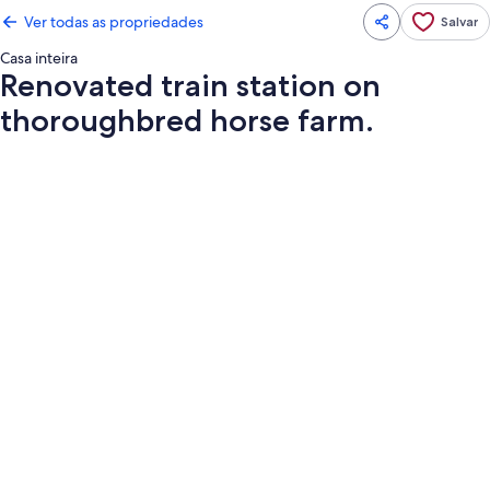
Ver todas as propriedades
Salvar
Casa inteira
Renovated train station on
thoroughbred horse farm.
Galeria
de
fotos