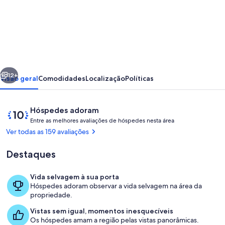
de
Renovated
train
station
on
erior
Próximo
thoroughbred
12+
Visão geral
Comodidades
Localização
Políticas
horse
farm.
Avaliações
10
Hóspedes adoram
E
de
Entre as melhores avaliações de hóspedes nesta área
n
10,
Ver todas as 159 avaliações
t
Hóspedes
r
adoram
Destaques
e
a
Vida selvagem à sua porta
s
Parte interna
Hóspedes adoram observar a vida selvagem na área da
propriedade.
m
e
Vistas sem igual, momentos inesquecíveis
l
Os hóspedes amam a região pelas vistas panorâmicas.