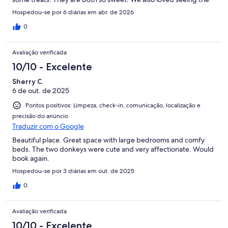
mares and their foals out in the pasture. I would pick this
Hospedou-se por 6 diárias em abr. de 2026
beautiful country setting over a busy hotel!
0
Avaliação verificada
10/10 - Excelente
Sherry C.
6 de out. de 2025
Pontos positivos: Limpeza, check-in, comunicação, localização e
precisão do anúncio
Traduzir com o Google
Beautiful place. Great space with large bedrooms and comfy
beds. The two donkeys were cute and very affectionate. Would
book again.
Hospedou-se por 3 diárias em out. de 2025
0
Avaliação verificada
10/10 - Excelente