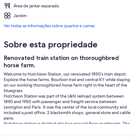
Área de jantar separada
Jardim
Ver todas as informações sobre quartos e camas
Sobre esta propriedade
Renovated train station on thoroughbred
horse farm.
Welcome to Hutchison Station, our renovated 1890’s train depot.
Explore the horse farms, Bourbon trail and central KY while staying
on our working thoroughbred horse farm right in the heart of the
bluegrass.
Hutchison Station was part of the L&N railroad system between
1890 and 1950 with passenger and freight service between
Lexington and Paris. It was the center of the local community and
included a post office, 2 blacksmith shops, general store and cattle
pens.
Hutchison station is divided into two ground floor apartments. The
“Limerick” (named for Lisa’s event horse) has hardwood flooring
throughout, 12’ ceilings and is furnished with local handcrafted and