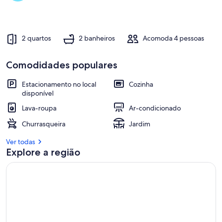
h
o
r
e
2 quartos
2 banheiros
Acomoda 4 pessoas
s
a
Comodidades populares
v
a
l
Estacionamento no local
Cozinha
i
disponível
a
Lava-roupa
Ar-condicionado
ç
õ
Churrasqueira
Jardim
e
s
Ver todas
Explore a região
d
e
h
ó
s
p
e