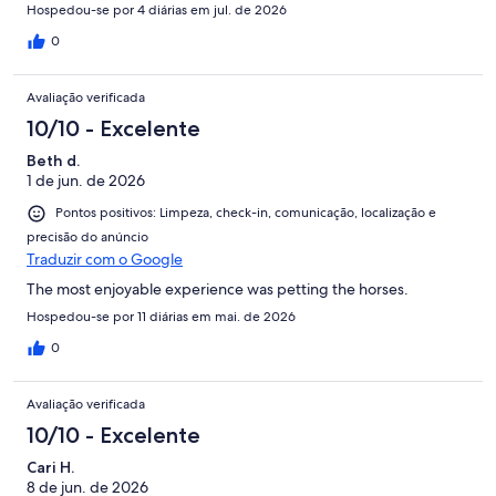
Communication was excellent and check in was a breeze. Would
Hospedou-se por 4 diárias em jul. de 2026
stay again and highly recommend. You won’t be disappointed.
Location is very convenient to the Kentucky Horse Farm,
0
Claiborne Farm and downtown Lexington.
Avaliação verificada
10/10 - Excelente
Beth d.
1 de jun. de 2026
Pontos positivos: Limpeza, check-in, comunicação, localização e
precisão do anúncio
Traduzir com o Google
The most enjoyable experience was petting the horses.
Hospedou-se por 11 diárias em mai. de 2026
0
Avaliação verificada
10/10 - Excelente
Cari H.
8 de jun. de 2026