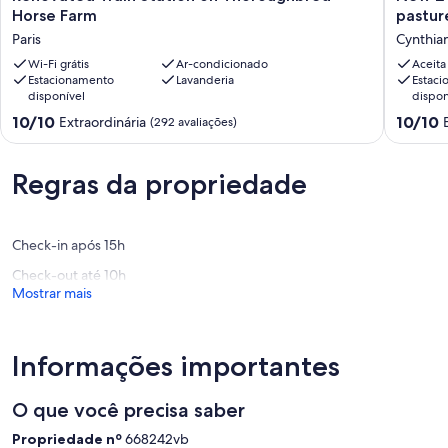
Train
2-
Horse Farm
pastur
Station
bedroo
Paris
Cynthia
on
farmhou
Thoroughbred
Wi-Fi grátis
Ar-condicionado
on
Aceita
Estacionamento
Lavanderia
Estac
Horse
23
disponível
dispon
Farm
acres
Paris
of
10.0
10.0
10/10
10/10
Extraordinária
(292 avaliações)
pasture,
de
de
part
10,
10,
of
Extraordinária,
Extraord
Regras da propriedade
a
(292
(48
working
avaliações)
avaliaçõ
horse
Check-in após 15h
farm.
Cynthia
Check-out até 10h
Mostrar mais
Informações importantes
O que você precisa saber
Propriedade nº
668242vb