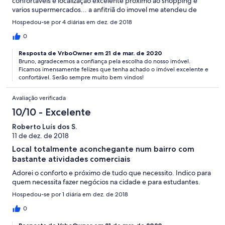
confortáveis e localização excelente proximo ao shopping e
varios supermercados... a anfitriã do imovel me atendeu de
forma rápida e prática e esteve presente e sempre disposta em
Hospedou-se por 4 diárias em dez. de 2018
todos os momentos solicitados . Com toda certeza quando
retornar a cidade retornarei ao imovel !
0
Resposta de VrboOwner em 21 de mar. de 2020
Bruno, agradecemos a confiança pela escolha do nosso imóvel.
Ficamos imensamente felizes que tenha achado o imóvel excelente e
confortável. Serão sempre muito bem vindos!
Avaliação verificada
10/10 - Excelente
Roberto Luís dos S.
11 de dez. de 2018
Local totalmente aconchegante num bairro com
bastante atividades comerciais
Adorei o conforto e próximo de tudo que necessito. Indico para
quem necessita fazer negócios na cidade e para estudantes.
Hospedou-se por 1 diária em dez. de 2018
0