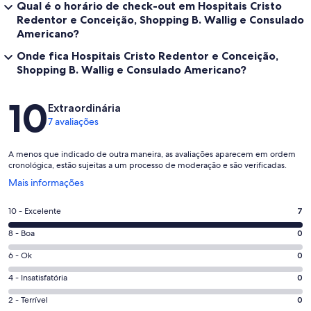
Qual é o horário de check-out em Hospitais Cristo
Redentor e Conceição, Shopping B. Wallig e Consulado
Americano?
Onde fica Hospitais Cristo Redentor e Conceição,
Shopping B. Wallig e Consulado Americano?
Avaliações
10
Extraordinária
7 avaliações
A menos que indicado de outra maneira, as avaliações aparecem em ordem
cronológica, estão sujeitas a um processo de moderação e são verificadas.
Abre
Mais informações
em
uma
Nota
10 - Excelente
7
nova
10
janela
Nota
8 - Boa
0
-
8
Excelente.
Nota
6 - Ok
0
-
7
6
Boa.
Nota
4 - Insatisfatória
0
de
-
0
4
7
Ok.
Nota
2 - Terrível
0
de
-