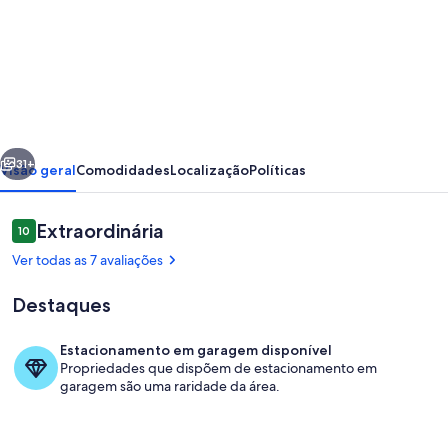
de
Hospitais
Cristo
Redentor
e
erior
Próximo
Conceição,
31+
Visão geral
Comodidades
Localização
Políticas
Shopping
B.
Avaliações
Extraordinária
10
10 de 10
Wallig
Ver todas as 7 avaliações
e
Destaques
Consulado
Americano
Estacionamento em garagem disponível
Propriedades que dispõem de estacionamento em
Quarto
garagem são uma raridade da área.