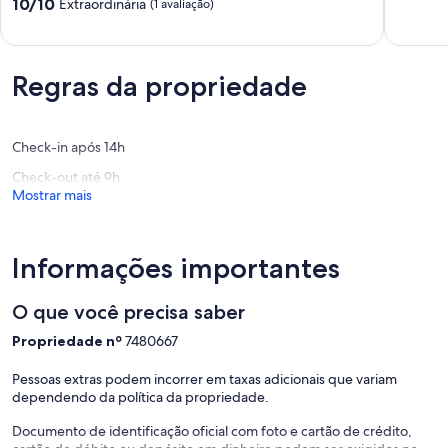
de
10.0
10/10
Extraordinária
(1 avaliação)
Porto
com
PUCRS University 7.3km
10,
de
Alegre
vaga
UFRGS 8.2 km
Muito
10,
–
Jardim
boa,
Extraordinária,
ao
Itu
Germania Park 2,4 km
(2
(1
Regras da propriedade
lado
Parcão (Windmills) 5,3 km
avaliaçõ
avaliação)
do
Farroupilha Park (Redemption) 6.8 km
Gasômetro
Centro
Check-in após 14h
Histórico
Check-out até 9h
Mostrar mais
Informações importantes
O que você precisa saber
Propriedade nº
7480667
Pessoas extras podem incorrer em taxas adicionais que variam
dependendo da política da propriedade.
Documento de identificação oficial com foto e cartão de crédito,