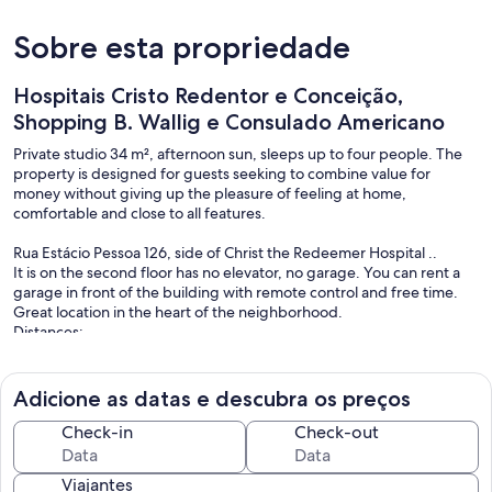
Sobre esta propriedade
Hospitais Cristo Redentor e Conceição,
Shopping B. Wallig e Consulado Americano
Private studio 34 m², afternoon sun, sleeps up to four people. The
property is designed for guests seeking to combine value for
money without giving up the pleasure of feeling at home,
comfortable and close to all features.
Rua Estácio Pessoa 126, side of Christ the Redeemer Hospital ..
It is on the second floor has no elevator, no garage. You can rent a
garage in front of the building with remote control and free time.
Great location in the heart of the neighborhood.
Distances:
American Consulate 1.3 km on foot and 1.7 km by car
FIERGS 6.7 km
Adicione as datas e descubra os preços
Gremio Arena 7.2km
Check-in
Check-out
Beira-Rio Stadium 12,3 km
Esporte Clube Sao Jose 2,0 km
Viajantes