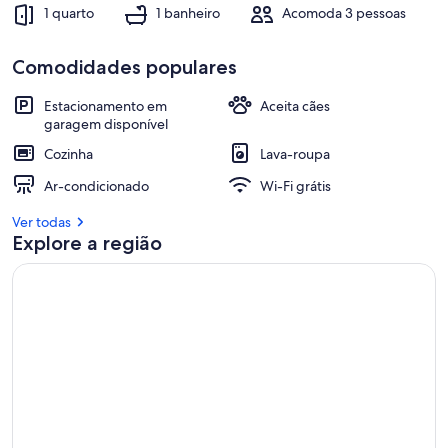
1 quarto
1 banheiro
Acomoda 3 pessoas
Comodidades populares
Estacionamento em
Aceita cães
garagem disponível
Cozinha
Lava-roupa
Ar-condicionado
Wi-Fi grátis
Ver todas
Explore a região