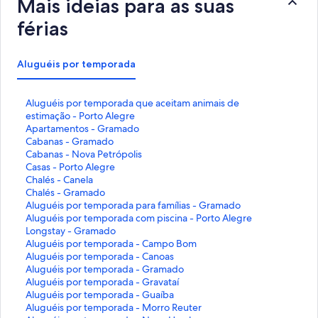
Mais ideias para as suas
férias
Aluguéis por temporada
L
Aluguéis por temporada que aceitam animais de
i
estimação - Porto Alegre
n
L
Apartamentos - Gramado
k
i
L
Cabanas - Gramado
q
n
i
L
Cabanas - Nova Petrópolis
u
k
n
i
L
Casas - Porto Alegre
e
q
k
n
i
L
Chalés - Canela
a
u
q
k
n
i
L
Chalés - Gramado
b
e
u
q
k
n
i
L
Aluguéis por temporada para famílias - Gramado
r
a
e
u
q
k
n
i
L
Aluguéis por temporada com piscina - Porto Alegre
e
b
a
e
u
q
k
n
i
L
Longstay - Gramado
e
r
b
a
e
u
q
k
n
i
L
Aluguéis por temporada - Campo Bom
s
e
r
b
a
e
u
q
k
n
i
L
Aluguéis por temporada - Canoas
t
e
e
r
b
a
e
u
q
k
n
i
L
Aluguéis por temporada - Gramado
a
s
e
e
r
b
a
e
u
q
k
n
i
L
Aluguéis por temporada - Gravataí
p
t
s
e
e
r
b
a
e
u
q
k
n
i
L
Aluguéis por temporada - Guaíba
á
a
t
s
e
e
r
b
a
e
u
q
k
n
i
L
Aluguéis por temporada - Morro Reuter