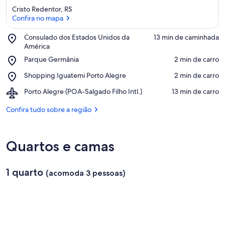
Cristo Redentor, RS
Confira no mapa
Place,
Consulado dos Estados Unidos da
‪13 min de caminhada‬
Consulado
América
Confira no mapa
dos
Place,
Parque Germânia
‪2 min de carro‬
Estados
Parque
Unidos
Place,
Shopping Iguatemi Porto Alegre
‪2 min de carro‬
Germânia
da
Shopping
América
Airport,
Porto Alegre (POA-Salgado Filho Intl.)
‪13 min de carro‬
Iguatemi
Porto
Porto
Alegre
Confira tudo sobre a região
Alegre
(POA-
Salgado
Filho
Quartos e camas
Intl.)
1 quarto
(acomoda 3 pessoas)