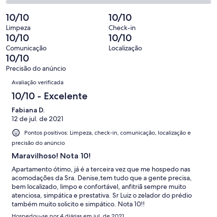
avaliações
0
2
7
Insatisfatória.
de
-
10/10
10/10
avaliações
0
7
Terrível.
de
Limpeza
Check-in
avaliações
0
10/10
10/10
7
de
avaliações
Comunicação
Localização
7
10/10
avaliações
Precisão do anúncio
Avaliações
Avaliação verificada
10/10 - Excelente
Fabiana D.
12 de jul. de 2021
Pontos positivos: Limpeza, check-in, comunicação, localização e
precisão do anúncio
Maravilhoso! Nota 10!
Apartamento ótimo, já é a terceira vez que me hospedo nas
acomodações da Sra. Denise,tem tudo que a gente precisa,
bem localizado, limpo e confortável, anfitriã sempre muito
atenciosa, simpática e prestativa. Sr Luiz o zelador do prédio
também muito solicito e simpático. Nota 10!!
Hospedou-se por 4 diárias em jul. de 2021