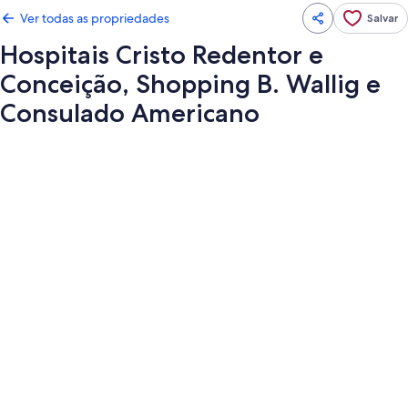
Ver todas as propriedades
Salvar
Hospitais Cristo Redentor e
Conceição, Shopping B. Wallig e
Consulado Americano
Galeria
de
fotos