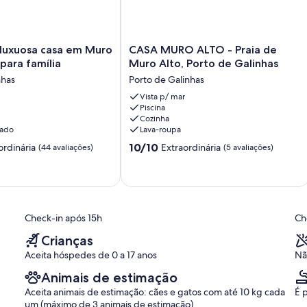
CASA
luxuosa casa em Muro
CASA MURO ALTO - Praia de
MURO
 para família
Muro Alto, Porto de Galinhas
ALTO
nhas
Porto de Galinhas
-
Praia
Vista p/ mar
Piscina
de
Cozinha
Muro
nado
Lava-roupa
Alto,
10.0
Porto
10/10
ordinária
Extraordinária
(44 avaliações)
(5 avaliações)
de
de
10,
Galinhas
,
Extraordinária,
Porto
(5
de
avaliações)
Galinhas
Check-in após 15h
Ch
Crianças
Aceita hóspedes de 0 a 17 anos
Nã
Animais de estimação
Aceita animais de estimação: cães e gatos com até 10 kg cada
É 
um (máximo de 3 animais de estimação)