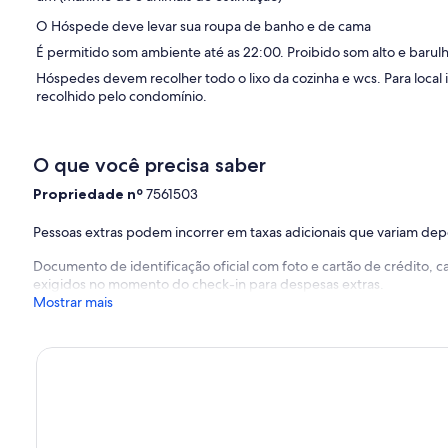
O Hóspede deve levar sua roupa de banho e de cama
É permitido som ambiente até as 22:00. Proibido som alto e barulh
Hóspedes devem recolher todo o lixo da cozinha e wcs. Para local i
recolhido pelo condomínio.
O que você precisa saber
Propriedade nº
7561503
Pessoas extras podem incorrer em taxas adicionais que variam de
Documento de identificação oficial com foto e cartão de crédito,
exigidos no momento do check-in para despesas extras.
Mostrar mais