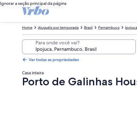
Ignorar a seção principal da página
Home
Aluguéis por temporada
Brasil
Pernambuco
Ipojuc
Para onde você vai?
Ver todas as propriedades
Casa inteira
Porto de Galinhas Hou
Galeria
de
fotos
de
Porto