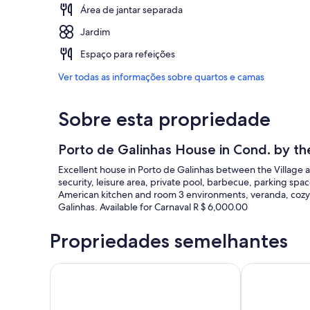
Área de jantar separada
Jardim
Espaço para refeições
Ver todas as informações sobre quartos e camas
Sobre esta propriedade
Porto de Galinhas House in Cond. by t
Excellent house in Porto de Galinhas between the Village 
security, leisure area, private pool, barbecue, parking space
American kitchen and room 3 environments, veranda, cozy 
Galinhas. Available for Carnaval R $ 6,000.00
Propriedades semelhantes
Casa em serrambi, com piscina, churrasqueira e a m
Moderna e lux