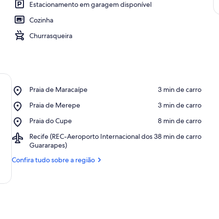
Estacionamento em garagem disponível
Cozinha
Churrasqueira
Place,
Praia de Maracaípe
‪3 min de carro‬
Praia
Place,
Praia de Merepe
‪3 min de carro‬
de
Praia
Maracaípe
Place,
Praia do Cupe
‪8 min de carro‬
de
Praia
Merepe
Airport,
Recife (REC-Aeroporto Internacional dos
‪38 min de carro‬
do
Recife
Guararapes)
Cupe
(REC-
Confira tudo sobre a região
Aeroporto
Internacional
dos
Guararapes)