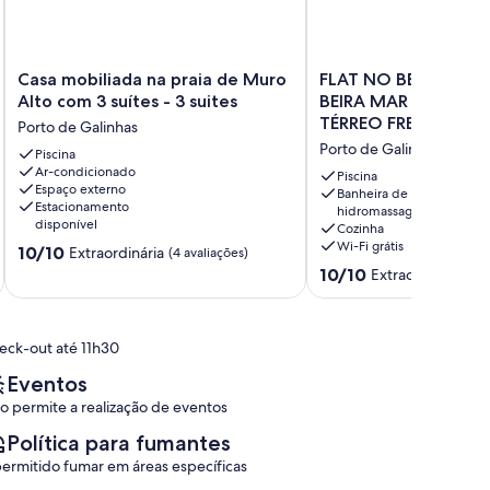
Casa
FLAT
Casa mobiliada na praia de Muro
FLAT NO BEACH CLASS ECOLIFE
mobiliada
NO
Alto com 3 suítes - 3 suites
BEIRA MAR MURO AL
na
BEACH
TÉRREO FRENTE PISC
Porto de Galinhas
praia
CLASS
Porto de Galinhas
de
Piscina
ECOLIFE
Ar-condicionado
Muro
BEIRA
Piscina
Espaço externo
Alto
MAR
Banheira de
Estacionamento
hidromassagem
com
MURO
disponível
Cozinha
3
ALTO,
Wi-Fi grátis
10.0
10/10
Extraordinária
suítes
(4 avaliações)
3Q
de
10.0
-
TÉRREO
10/10
Extraordinária
(20
10,
de
3
FRENTE
Extraordinária,
10,
suites
PISCINA
(4
Extraordinária,
Porto
Porto
eck-out até 11h30
avaliações)
(20
de
de
avaliações)
Galinhas
Galinhas
Eventos
o permite a realização de eventos
Política para fumantes
permitido fumar em áreas específicas