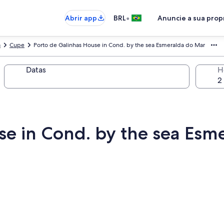
•
Abrir app
BRL
Anuncie a sua pro
a
Cupe
Porto de Galinhas House in Cond. by the sea Esmeralda do Mar
Datas
H
se in Cond. by the sea Esm