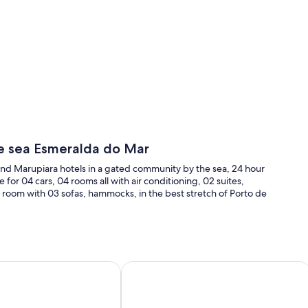
he sea Esmeralda do Mar
and Marupiara hotels in a gated community by the sea, 24 hour
 for 04 cars, 04 rooms all with air conditioning, 02 suites,
room with 03 sofas, hammocks, in the best stretch of Porto de
enos de 30 metros da praia
uosa casa em Muro Alto - ideal para família
CASA MURO ALTO - Praia de Muro Alt