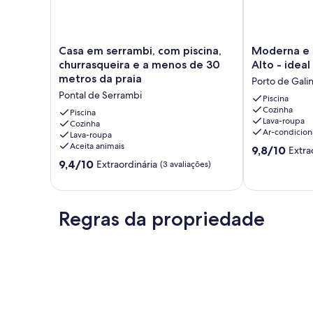
Casa
Moderna
Casa em serrambi, com piscina,
Moderna e 
em
e
churrasqueira e a menos de 30
Alto - ideal
serrambi,
luxuosa
metros da praia
Porto de Gali
com
casa
Pontal de Serrambi
piscina,
em
Piscina
Cozinha
churrasqueira
Muro
Piscina
Lava-roupa
e
Cozinha
Alto
Ar-condicio
Lava-roupa
a
-
Aceita animais
9.8
menos
ideal
9,8/10
Extra
de
de
para
9.4
9,4/10
Extraordinária
(3 avaliações)
10,
30
família
de
Extraordinária
metros
Porto
10,
(44
da
de
Extraordinária,
avaliações)
praia
Galinhas
(3
Regras da propriedade
Pontal
avaliações)
de
Serrambi