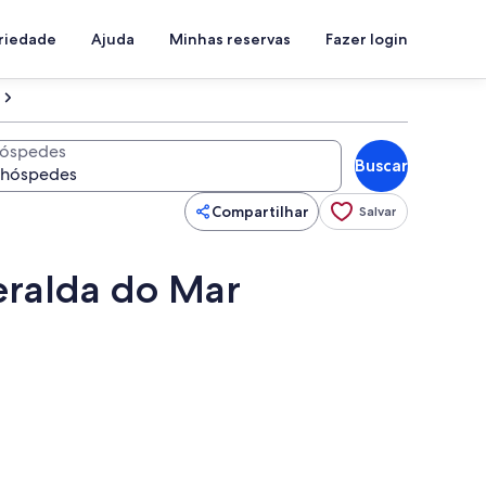
priedade
Ajuda
Minhas reservas
Fazer login
óspedes
Buscar
Compartilhar
Salvar
eralda do Mar