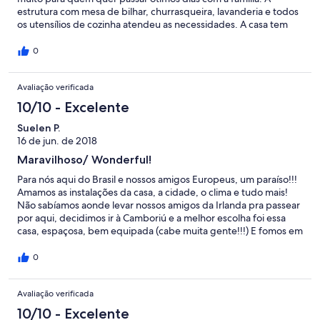
estrutura com mesa de bilhar, churrasqueira, lavanderia e todos
os utensílios de cozinha atendeu as necessidades. A casa tem
muito espaço e conforto, bem próxima da praia. Proprietário e
administradora prestativos.
0
Avaliação verificada
10/10 - Excelente
Suelen P.
16 de jun. de 2018
Maravilhoso/ Wonderful!
Para nós aqui do Brasil e nossos amigos Europeus, um paraíso!!!
Amamos as instalações da casa, a cidade, o clima e tudo mais!
Não sabíamos aonde levar nossos amigos da Irlanda pra passear
por aqui, decidimos ir à Camboriú e a melhor escolha foi essa
casa, espaçosa, bem equipada (cabe muita gente!!!) E fomos em
uma turma grande pois levamos a família toda. Piscina para as
crianças, churrasqueira, ar, salas grandes, quartos
0
aconchegantes! Valeu muito a hospedagem! Nota mil! $ Quanto
ao gasto, vale a pena a relação custo X benefício!
Avaliação verificada
10/10 - Excelente