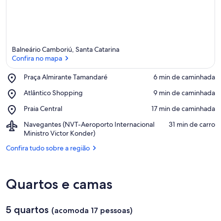
Balneário Camboriú, Santa Catarina
Confira no mapa
Place,
Praça Almirante Tamandaré
‪6 min de caminhada‬
Praça
Confira no mapa
Place,
Atlântico Shopping
‪9 min de caminhada‬
Almirante
Atlântico
Tamandaré
Place,
Praia Central
‪17 min de caminhada‬
Shopping
Praia
Airport,
Navegantes (NVT-Aeroporto Internacional
‪31 min de carro‬
Central
Navegantes
Ministro Victor Konder)
(NVT-
Confira tudo sobre a região
Aeroporto
Internacional
Ministro
Victor
Quartos e camas
Konder)
5 quartos
(acomoda 17 pessoas)