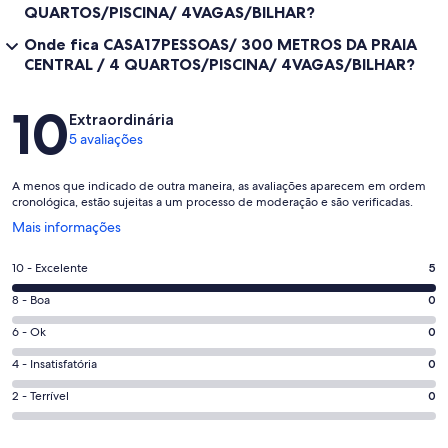
QUARTOS/PISCINA/ 4VAGAS/BILHAR?
Onde fica CASA17PESSOAS/ 300 METROS DA PRAIA
CENTRAL / 4 QUARTOS/PISCINA/ 4VAGAS/BILHAR?
Avaliações
10
Extraordinária
5 avaliações
A menos que indicado de outra maneira, as avaliações aparecem em ordem
cronológica, estão sujeitas a um processo de moderação e são verificadas.
Abre
Mais informações
em
uma
Nota
10 - Excelente
5
nova
10
janela
Nota
8 - Boa
0
-
8
Excelente.
Nota
6 - Ok
0
-
5
6
Boa.
Nota
4 - Insatisfatória
0
de
-
0
4
5
Ok.
Nota
2 - Terrível
0
de
-
avaliações
0
2
5
Insatisfatória.
de
-