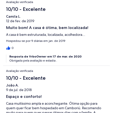
Avaliações
avaliações
0
Avaliação verificada
5
Terrível.
de
avaliações
0
10/10 - Excelente
5
de
avaliações
Camila L.
5
12 de fev. de 2019
avaliações
Muito bom! A casa é ótima, bem localizada!
A casa é bem estruturada, localizada, acolhedora...
Hospedou-se por 9 diárias em jan. de 2019
0
Resposta de VrboOwner em 17 de mar. de 2020
Obrigada pela avaliação e estadia .
Avaliação verificada
10/10 - Excelente
João A.
9 de jul. de 2018
Espaço e conforto!
Casa muitíssimo ampla e aconchegante. Ótima opção para
quem quer ficar bem hospedado em Camboriú. Recomendo
muito para quem quer passar ótimos dias com a família. A