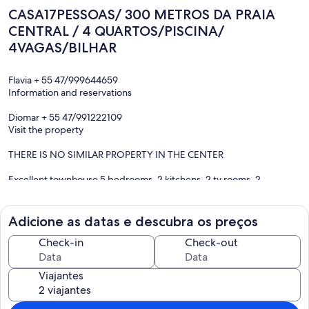
CASA17PESSOAS/ 300 METROS DA PRAIA
CENTRAL / 4 QUARTOS/PISCINA/
4VAGAS/BILHAR
Flavia + 55 47/999644659
Information and reservations
Diomar + 55 47/991222109
Visit the property
THERE IS NO SIMILAR PROPERTY IN THE CENTER
Excellent townhouse 5 bedrooms, 2 kitchens, 2 tv rooms, 2
laundries, 6 bathrooms, small pool, pool table, tv, wifi, 4 parking
spaces (2 small cars), 120 meters from the boardwalk, 250 meters
from the central beach , near restaurants, cafes, pizzeria,
Adicione as datas e descubra os preços
pharmacies, shops, camelodrome, and 400 meters from the Atlantic
shopping mall, great for families and groups of friends, quiet street
Check-in
Check-out
without bustle.
Viajantes