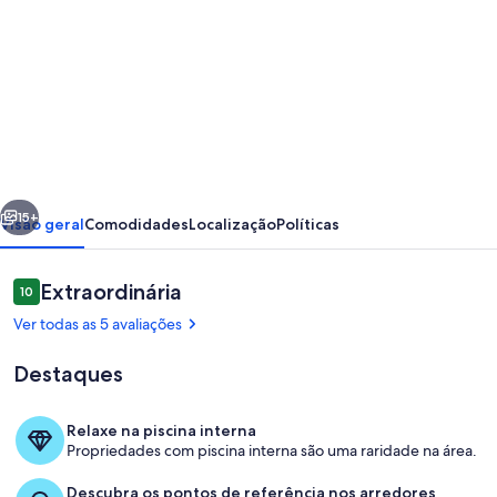
fotos
de
CASA17PESSOAS/
300
METROS
DA
erior
Próximo
PRAIA
15+
Visão geral
Comodidades
Localização
Políticas
CENTRAL
/
Avaliações
Extraordinária
10
10 de 10
4
Ver todas as 5 avaliações
QUARTOS/PISCINA/
Destaques
4VAGAS/BILHAR
Relaxe na piscina interna
Propriedades com piscina interna são uma raridade na área.
Cozinha privada
Descubra os pontos de referência nos arredores