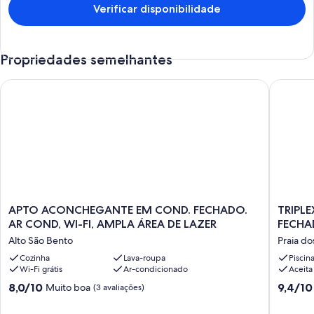
Verificar disponibilidade
Propriedades semelhantes
APTO ACONCHEGANTE EM COND. FECHADO. AR COND, WI-F
TRIPLE
APTO
TRIPLE
APTO ACONCHEGANTE EM COND. FECHADO.
TRIPL
ACONCHEGANTE
FECHA
AR COND, WI-FI, AMPLA ÁREA DE LAZER
FECH
EM
Praia
Alto São Bento
Praia d
COND.
dos
FECHADO.
Cozinha
Lava-roupa
Amores
Piscin
Wi-Fi grátis
Ar-condicionado
Aceita
AR
COND,
8.0
9.4
8,0/10
9,4/10
Muito boa
(3 avaliações)
WI-
de
de
FI,
10,
10,