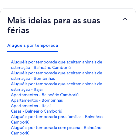
Mais ideias para as suas
férias
Aluguéis por temporada
L
Aluguéis por temporada que aceitam animais de
i
estimação - Balneário Camboriú
n
L
Aluguéis por temporada que aceitam animais de
k
i
estimação - Bombinhas
q
n
L
Aluguéis por temporada que aceitam animais de
u
k
i
estimação - Itajaí
e
q
n
L
Apartamentos - Balneário Camboriú
a
u
k
i
L
Apartamentos - Bombinhas
b
e
q
n
i
L
Apartamentos - Itajaí
r
a
u
k
n
i
L
Casas - Balneário Camboriú
e
b
e
q
k
n
i
L
Aluguéis por temporada para famílias - Balneário
e
r
a
u
q
k
n
i
Camboriú
s
e
b
e
u
q
k
n
L
Aluguéis por temporada com piscina - Balneário
t
e
r
a
e
u
q
k
i
Camboriú