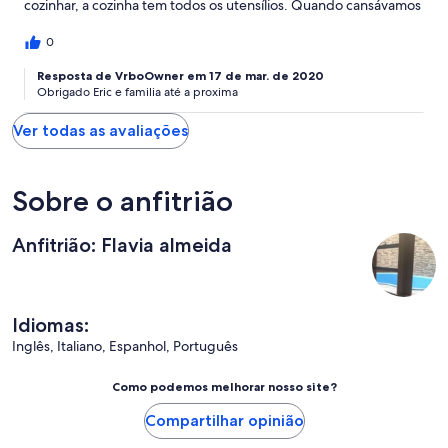
cozinhar, a cozinha tem todos os utensílios. Quando cansávamos
dos passeios era só voltar pra casa, fazer churrasco e jogar uma
sinuca. A administradora Flávia e o proprietário Diomar sempre
0
nos responderam rápido, de forma gentil e atenciosa.
Recomendo muito!
Resposta de VrboOwner em 17 de mar. de 2020
Obrigado Eric e familia até a proxima
Ver todas as avaliações
Sobre o anfitrião
Anfitrião: Flavia almeida
Idiomas:
Inglês, Italiano, Espanhol, Português
Como podemos melhorar nosso site?
Compartilhar opinião