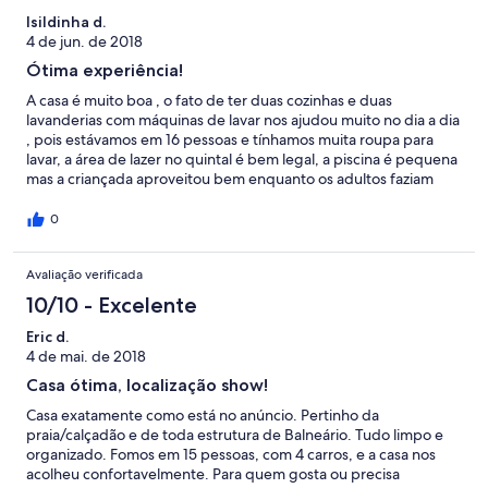
Isildinha d.
4 de jun. de 2018
Ótima experiência!
A casa é muito boa , o fato de ter duas cozinhas e duas
lavanderias com máquinas de lavar nos ajudou muito no dia a dia
, pois estávamos em 16 pessoas e tínhamos muita roupa para
lavar, a área de lazer no quintal é bem legal, a piscina é pequena
mas a criançada aproveitou bem enquanto os adultos faziam
churrasco e jogavam bilhar, a localização é ótima: 2 minutos a pé
do calçadão e 5 minutos da praia, a Flávia foi muito prestativa e o
0
proprietário Diomar nos recebeu muito bem, ano que vem com
certeza retornaremos.
Avaliação verificada
10/10 - Excelente
Eric d.
4 de mai. de 2018
Casa ótima, localização show!
Casa exatamente como está no anúncio. Pertinho da
praia/calçadão e de toda estrutura de Balneário. Tudo limpo e
organizado. Fomos em 15 pessoas, com 4 carros, e a casa nos
acolheu confortavelmente. Para quem gosta ou precisa