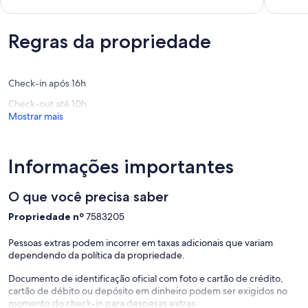
AMPLA
Muito
Extraord
ÁREA
boa,
(9
DE
(3
avaliaçõ
Regras da propriedade
LAZER
avaliações)
Alto
São
Bento
Check-in após 16h
Check-out até 10h
Mostrar mais
Informações importantes
O que você precisa saber
Propriedade nº
7583205
Pessoas extras podem incorrer em taxas adicionais que variam
dependendo da política da propriedade.
Documento de identificação oficial com foto e cartão de crédito,
cartão de débito ou depósito em dinheiro podem ser exigidos no
momento do check-in para despesas extras.