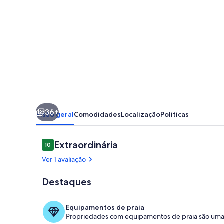
Beira
Mar
Porto
de
Galinhas
Cupe
Beach
36+
Living
Visão geral
Comodidades
Localização
Políticas
com
todo
Avaliações
Extraordinária
10
10 de 10
conforto
Ver 1 avaliação
para
Destaques
você!
vista do con
Equipamentos de praia
Propriedades com equipamentos de praia são uma 