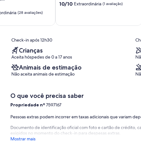
de
10.0
10/10
Extraordinária
(1 avaliação)
Porto
de
ordinária
(28 avaliações)
de
10,
Galinhas
Extraordinária,
5
(1
,
min
avaliação)
do
Check-in após 12h30
Ch
centro
Porto
Crianças
de
Aceita hóspedes de 0 a 17 anos
Nã
Galinhas
Animais de estimação
Não aceita animais de estimação
Nã
O que você precisa saber
Propriedade nº
7597167
Pessoas extras podem incorrer em taxas adicionais que variam de
Documento de identificação oficial com foto e cartão de crédito,
exigidos no momento do check-in para despesas extras.
Mostrar mais