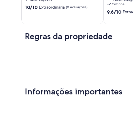
6
de
Cozinha
10.0
pessoas
10/10
Galinhas
Extraordinária
(3 avaliações)
9.6
9,6/10
de
Extra
Porto
Porto
de
10,
de
de
10,
Extraordinária,
Galinhas
Galinhas
Extraordinária
(3
(28
avaliações)
Regras da propriedade
avaliações)
Informações importantes