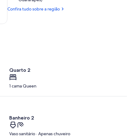
Porto
(REC-
de
Confira tudo sobre a região
Aeroporto
Galinhas
Internacional
dos
Guararapes)
Quarto 2
1 cama Queen
Banheiro 2
Vaso sanitário · Apenas chuveiro