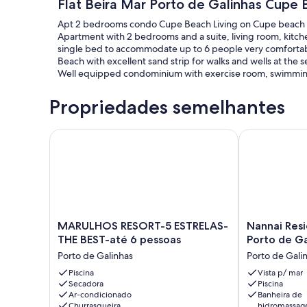
Flat Beira Mar Porto de Galinhas Cupe 
Apt 2 bedrooms condo Cupe Beach Living on Cupe beach i
Apartment with 2 bedrooms and a suite, living room, kitch
single bed to accommodate up to 6 people very comfortab
Beach with excellent sand strip for walks and wells at the s
Well equipped condominium with exercise room, swimming 
Propriedades semelhantes
MARULHOS RESORT-5 ESTRELAS-THE BEST-até 6 p
Nannai Reside
MARULHOS
Nannai
MARULHOS RESORT-5 ESTRELAS-
Nannai Resi
RESORT-
Residence
THE BEST-até 6 pessoas
Porto de Ga
5
-
Porto de Galinhas
Porto de Gali
ESTRELAS-
Muro
THE
Piscina
Alto
Vista p/ mar
Secadora
Piscina
BEST-
-
Ar-condicionado
Banheira de
até
Porto
Churrasqueira
hidromassa