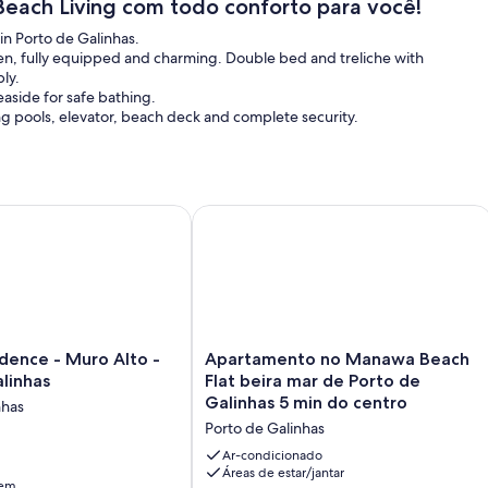
Beach Living com todo conforto para você!
n Porto de Galinhas.
en, fully equipped and charming. Double bed and treliche with
ly.
easide for safe bathing.
pools, elevator, beach deck and complete security.
essoas
nce - Muro Alto - Porto de Galinhas
Apartamento no Manawa Beach Flat be
Apartamento
dence - Muro Alto -
Apartamento no Manawa Beach
no
linhas
Flat beira mar de Porto de
Manawa
Galinhas 5 min do centro
nhas
Beach
Porto de Galinhas
Flat
beira
Ar-condicionado
mar
Áreas de estar/jantar
gem