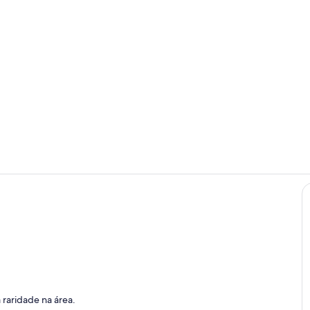
Área de esta
Área da pro
dominio
raridade na área.