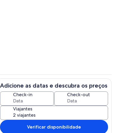
r
Sala de fitness
Adicione as datas e descubra os preços
priedade
vista do condominio
Check-in
Check-out
Viajantes
Verificar disponibilidade