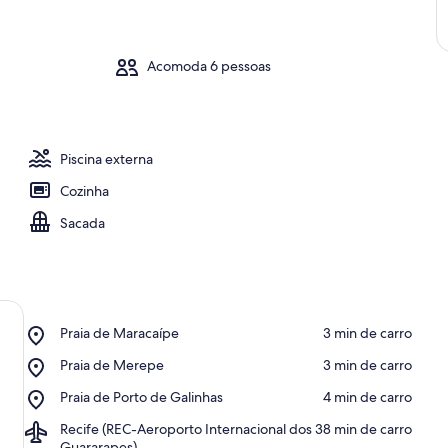
Acomoda 6 pessoas
Piscina externa
Cozinha
Sacada
Place,
Praia de Maracaípe
‪3 min de carro‬
Praia
Place,
Praia de Merepe
‪3 min de carro‬
de
Praia
Maracaípe
Place,
Praia de Porto de Galinhas
‪4 min de carro‬
de
Praia
Merepe
Airport,
Recife (REC-Aeroporto Internacional dos
‪38 min de carro‬
de
Recife
Guararapes)