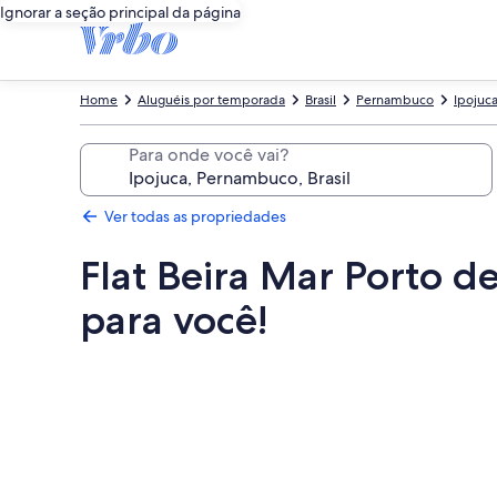
Ignorar a seção principal da página
Home
Aluguéis por temporada
Brasil
Pernambuco
Ipojuc
Para onde você vai?
Ver todas as propriedades
Flat Beira Mar Porto 
para você!
Galeria
de
fotos
de
Flat