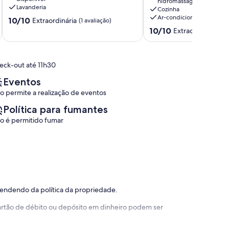
hidromassagem
Alto
BEACH
Lavanderia
Cozinha
8
CLASS
Ar-condicionado
10.0
10/10
Extraordinária
pessoas
(1 avaliação)
MURO
de
10.0
Porto
ALTO
10/10
Extraordinária
(14
10,
de
de
PORTO
Extraordinária,
10,
Galinhas
DE
(1
Extraordinária,
GALINHAS
eck-out até 11h30
avaliação)
(14
Porto
avaliações)
de
Eventos
Galinhas
o permite a realização de eventos
Política para fumantes
o é permitido fumar
pendendo da política da propriedade.
 cartão de débito ou depósito em dinheiro podem ser