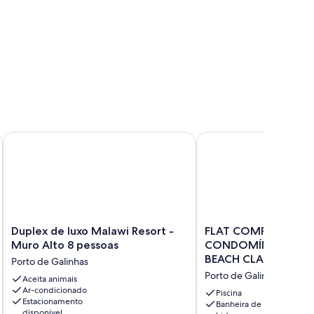
ira mar de Porto de Galinhas 5 min do centro
Duplex de luxo Malawi Resort - Muro Alto 8 pessoas
FLAT COMPLETO EM C
Duplex
FLAT
Duplex de luxo Malawi Resort -
FLAT COMPLETO EM
de
COMPLETO
Muro Alto 8 pessoas
CONDOMÍNIO À BEI
luxo
EM
BEACH CLASS MURO
Porto de Galinhas
Malawi
CONDOMÍNIO
PORTO DE GALINHA
Porto de Galinhas
Resort
Aceita animais
À
Ar-condicionado
-
BEIRA
Piscina
Estacionamento
Muro
MAR
Banheira de
disponível