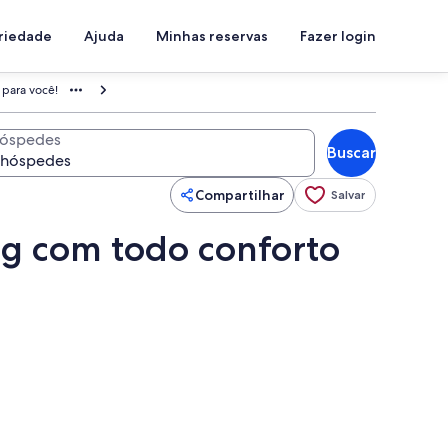
priedade
Ajuda
Minhas reservas
Fazer login
 para você!
óspedes
Buscar
Compartilhar
Salvar
ng com todo conforto