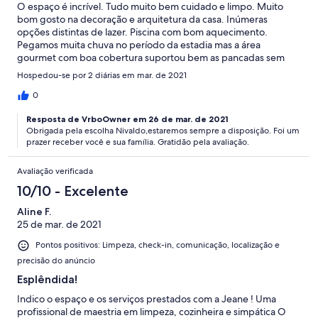
O espaço é incrível. Tudo muito bem cuidado e limpo. Muito
bom gosto na decoração e arquitetura da casa. Inúmeras
opções distintas de lazer. Piscina com bom aquecimento.
Pegamos muita chuva no período da estadia mas a área
gourmet com boa cobertura suportou bem as pancadas sem
estragar o passeio. Completo também em utensílios de cozinha.
Hospedou-se por 2 diárias em mar. de 2021
Quartos com camas boas e bons banheiros. Virginia
extremamente atenciosa e acessível o tempo todo. Enfim, tudo
0
nota mim, recomendo!
Resposta de VrboOwner em 26 de mar. de 2021
Obrigada pela escolha Nivaldo,estaremos sempre a disposição. Foi um
prazer receber você e sua família. Gratidão pela avaliação.
Avaliação verificada
10/10 - Excelente
Aline F.
25 de mar. de 2021
Pontos positivos: Limpeza, check-in, comunicação, localização e
precisão do anúncio
Esplêndida!
Indico o espaço e os serviços prestados com a Jeane ! Uma
profissional de maestria em limpeza, cozinheira e simpática O