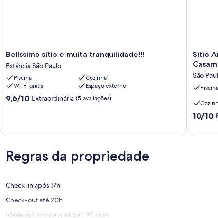
Belíssimo
Sitio
Belíssimo sítio e muita tranquilidade!!!
Sitio A
sítio
Arouca
Casame
Estância São Paulo
e
Reuniõe
São Pau
Piscina
Cozinha
muita
de
Wi-Fi grátis
Espaço externo
tranquilidade!!!
Família,
Piscin
Estância
Aniversá
9.6
9,6/10
Extraordinária
(5 avaliações)
Cozin
São
Casame
de
Paulo
e
10,
10.0
10/10
Confrat
Extraordinária,
de
São
(5
10,
Paulo
avaliações)
Extraord
(5
Regras da propriedade
avaliaçõ
Check-in após 17h
Check-out até 20h
Idade mínima para alugar: 25 anos