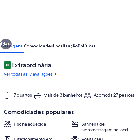
de
CASA
DE
CAMPO
CINEMATOGRÁFICA
erior
Próximo
41+
Visão geral
Comodidades
Localização
Políticas
Avaliações
Extraordinária
10
10 de 10
Ver todas as 17 avaliações
7 quartos
Mais de 3 banheiros
Acomoda 27 pessoas
Comodidades populares
Salão Churrasqueira + Deck
Piscina aquecida
Banheira de
hidromassagem no local
Estacionamento em
Aceita cães