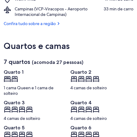
Wet'n
Airport,
Campinas (VCP-Viracopos - Aeroporto
‪33 min de carro‬
Wild
Campinas
Internacional de Campinas)
(VCP-
Confira tudo sobre a região
Viracopos
-
Aeroporto
Internacional
Quartos e camas
de
Campinas)
7 quartos
(acomoda 27 pessoas)
Quarto 1
Quarto 2
1 cama Queen e 1 cama de
4 camas de solteiro
solteiro
Quarto 3
Quarto 4
4 camas de solteiro
4 camas de solteiro
Quarto 5
Quarto 6