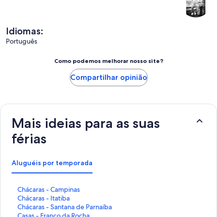
Idiomas:
Português
Como podemos melhorar nosso site?
Compartilhar opinião
Mais ideias para as suas
férias
Aluguéis por temporada
L
Chácaras - Campinas
i
L
Chácaras - Itatiba
n
i
L
Chácaras - Santana de Parnaíba
k
n
i
L
Casas - Franco da Rocha