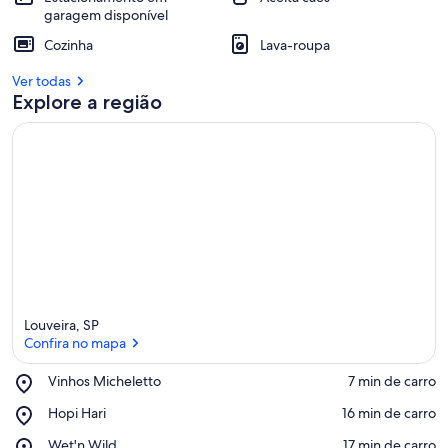
garagem disponível
Cozinha
Lava-roupa
Ver todas
Explore a região
Louveira, SP
Confira no mapa
Place,
Vinhos Micheletto
‪7 min de carro‬
Vinhos
Confira no mapa
Place,
Hopi Hari
‪16 min de carro‬
Micheletto
Hopi
Place,
Wet'n Wild
‪17 min de carro‬
Hari