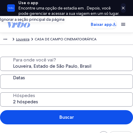
Use o app
Encontre uma opção de estadia em . Depois, você
pode gerenciar e acessar a sua viagem em um só lugar.
Ignorar a seção principal da página
Baixar app
Louveira
CASA DE CAMPO CINEMATOGRÁFICA
Para onde você vai?
Datas
Hóspedes
Buscar