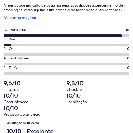
A menos que indicado de outra maneira, as avaliações aparecem em ordem
cronológica, estão sujeitas a um processo de moderação e são verificadas.
Abre
Mais informações
em
uma
Nota
10 - Excelente
16
nova
10
janela
Nota
8 - Boa
1
-
8
Excelente.
Nota
6 - Ok
0
-
16
6
Boa.
Nota
4 - Insatisfatória
0
de
-
1
4
17
Ok.
Nota
2 - Terrível
0
de
-
avaliações
0
2
17
Insatisfatória.
de
-
9,6/10
9,8/10
avaliações
0
17
Terrível.
de
Limpeza
Check-in
avaliações
0
10/10
10/10
17
de
avaliações
Comunicação
Localização
17
10/10
avaliações
Precisão do anúncio
Avaliações
Avaliação verificada
10/10 - Excelente