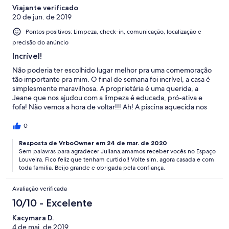
Viajante verificado
20 de jun. de 2019
Pontos positivos: Limpeza, check-in, comunicação, localização e
precisão do anúncio
Incrível!
Não poderia ter escolhido lugar melhor pra uma comemoração
tão importante pra mim. O final de semana foi incrível, a casa é
simplesmente maravilhosa. A proprietária é uma querida, a
Jeane que nos ajudou com a limpeza é educada, pró-ativa e
fofa! Não vemos a hora de voltar!!! Ah! A piscina aquecida nos
permitiu aproveitar de dia e de noite em pleno mês de junho,
um detalhe que fez toda a diferença. Obrigada por nos receber,
0
Virginia! Voltaremos!! :)
Resposta de VrboOwner em 24 de mar. de 2020
Sem palavras para agradecer Juliana,amamos receber vocês no Espaço
Louveira. Fico feliz que tenham curtido!! Volte sim, agora casada e com
toda familia. Beijo grande e obrigada pela confiança.
Avaliação verificada
10/10 - Excelente
Kacymara D.
4 de mai. de 2019