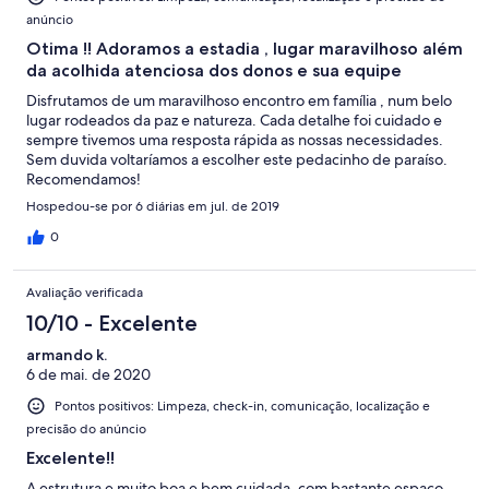
anúncio
Otima !! Adoramos a estadia , lugar maravilhoso além
da acolhida atenciosa dos donos e sua equipe
Disfrutamos de um maravilhoso encontro em família , num belo
lugar rodeados da paz e natureza. Cada detalhe foi cuidado e
sempre tivemos uma resposta rápida as nossas necessidades.
Sem duvida voltaríamos a escolher este pedacinho de paraíso.
Recomendamos!
Hospedou-se por 6 diárias em jul. de 2019
0
Avaliação verificada
10/10 - Excelente
armando k.
6 de mai. de 2020
Pontos positivos: Limpeza, check-in, comunicação, localização e
precisão do anúncio
Excelente!!
A estrutura e muito boa e bem cuidada, com bastante espaço