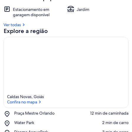
Estacionamento em
Jardim
garagem disponível
Ver todas
Explore a região
Caldas Novas, Goiás
Confira no mapa
Place,
Praça Mestre Orlando
‪12 min de caminhada‬
Praça
Confira no mapa
Place,
Water Park
‪2 min de carro‬
Mestre
Water
Orlando
Place,
Diroma AcquaPark
‪3 min de carro‬