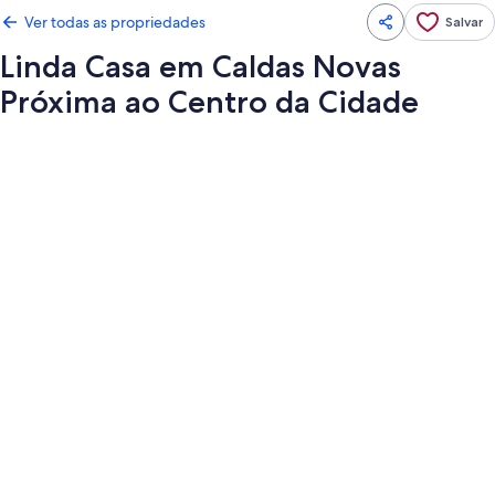
Ver todas as propriedades
Salvar
Linda Casa em Caldas Novas
Próxima ao Centro da Cidade
Galeria
de
fotos
de