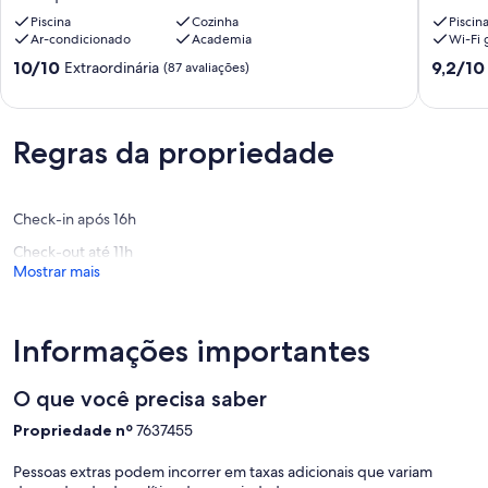
2
aconche
QUARTOS.
Piscina
Cozinha
em
Piscin
Ar-condicionado
Academia
Wi-Fi g
7
ótima
PISCINAS!
localizac
10.0
9.2
10/10
9,2/10
Extraordinária
(87 avaliações)
RPT2!
Termal
de
de
12X
10,
10,
SEM
Extraordinária,
Maravilh
JUROS!
(87
Regras da propriedade
(40
MUITO
avaliações)
avaliaçõ
CONFORTÁVEL!
J
Jeriquara
Check-in após 16h
Check-out até 11h
Mostrar mais
Informações importantes
O que você precisa saber
Propriedade nº
7637455
Pessoas extras podem incorrer em taxas adicionais que variam