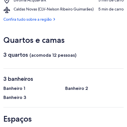
Park
Diroma
Airport,
Caldas Novas (CLV-Nelson Ribeiro Guimarães)
‪5 min de carro‬
AcquaPark
Caldas
Novas
Confira tudo sobre a região
(CLV-
Nelson
Ribeiro
Quartos e camas
Guimarães)
3 quartos
(acomoda 12 pessoas)
3 banheiros
Banheiro 1
Banheiro 2
Banheiro 3
Espaços