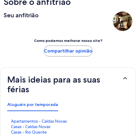
Sobre o anfitrião
Seu anfitrião
Como podemos melhorar nosso site?
Compartilhar opinião
Mais ideias para as suas
férias
Aluguéis por temporada
L
Apartamentos - Caldas Novas
i
L
Casas - Caldas Novas
n
i
L
Casas - Rio Quente