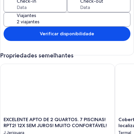
Check-in
Check-out
Viajantes
Verificar disponibilidade
Propriedades semelhantes
EXCELENTE APTO DE 2 QUARTOS. 7 PISCINAS! RPT2! 12X SE
Cobertur
EXCELENTE
Cobertu
EXCELENTE APTO DE 2 QUARTOS. 7 PISCINAS!
Cobert
APTO
ampla
RPT2! 12X SEM JUROS! MUITO CONFORTÁVEL!
localiz
DE
e
J Jeriquara
Termal