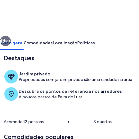
Linda
Casa
em
Caldas
erior
Próximo
Novas
13+
Visão geral
Comodidades
Localização
Políticas
Próxima
Destaques
ao
Centro
Jardim privado
da
Propriedades com jardim privado são uma raridade na área.
Cidade
Descubra os pontos de referência nos arredores
A poucos passos de Feira do Luar
Opções para refeição ao ar livre
Acomoda 12 pessoas
•
3 quartos
Comodidades populares