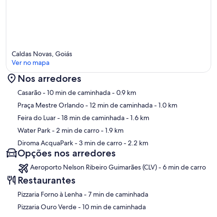
Caldas Novas, Goiás
Ver no mapa
Nos arredores
Mapa
Casarão
- 10 min de caminhada
- 0.9 km
Praça Mestre Orlando
- 12 min de caminhada
- 1.0 km
Feira do Luar
- 18 min de caminhada
- 1.6 km
Water Park
- 2 min de carro
- 1.9 km
Diroma AcquaPark
- 3 min de carro
- 2.2 km
Opções nos arredores
Aeroporto Nelson Ribeiro Guimarães (CLV) - 6 min de carro
Restaurantes
‪Pizzaria Forno à Lenha - ‬7 min de caminhada
‪Pizzaria Ouro Verde - ‬10 min de caminhada