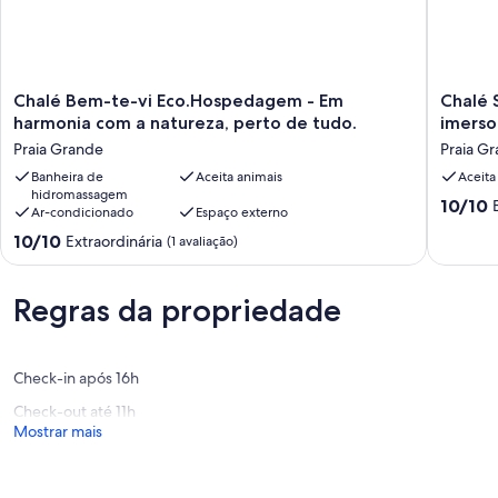
Chalé
Chalé
Chalé Bem-te-vi Eco.Hospedagem - Em
Chalé 
Bem-
Saíra
harmonia com a natureza, perto de tudo.
imerso
te-
-
Praia Grande
Praia G
vi
Eco.Ho
Eco.Hospedagem
Banheira de
Aceita animais
Sinta
Aceita
hidromassagem
-
a
10.0
10/10
Ar-condicionado
Espaço externo
Em
naturez
de
harmonia
imerso
10.0
10/10
Extraordinária
(1 avaliação)
10,
com
em
de
Extraord
a
paz
10,
(1
natureza,
e
Extraordinária,
Regras da propriedade
avaliaçã
perto
tranquil
(1
de
Praia
avaliação)
tudo.
Grande
Praia
Check-in após 16h
Grande
Check-out até 11h
Mostrar mais