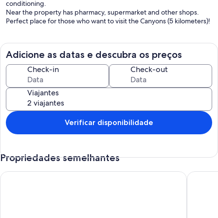
conditioning.
Near the property has pharmacy, supermarket and other shops.
Perfect place for those who want to visit the Canyons (5 kilometers)!
Adicione as datas e descubra os preços
Check-in
Check-out
Viajantes
Verificar disponibilidade
Propriedades semelhantes
Chalé Bem-te-vi Eco.Hospedagem - Em harmonia com a natur
Chalé Sa