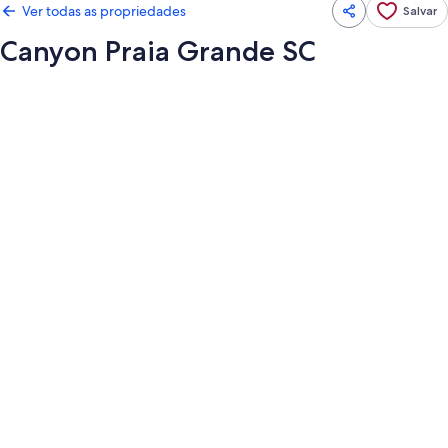
Ver todas as propriedades
Salvar
Canyon Praia Grande SC
Galeria
de
fotos
de
Canyon