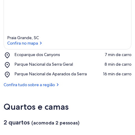
Praia Grande, SC
Confira no mapa
Place,
Ecoparque dos Canyons
‪7 min de carro‬
Ecoparque
Confira no mapa
Place,
Parque Nacional da Serra Geral
‪8 min de carro‬
dos
Parque
Canyons
Place,
Parque Nacional de Aparados da Serra
‪16 min de carro‬
Nacional
Parque
da
Nacional
Confira tudo sobre a região
Serra
de
Geral
Aparados
da
Quartos e camas
Serra
2 quartos
(acomoda 2 pessoas)