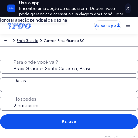
Use o app
Encontre uma opção de estadia em . Depois, você
pode gerenciar e acessar a sua viagem em um só lugar.
Ignorar a seção principal da página
Baixar app
Praia Grande
Canyon Praia Grande SC
Para onde você vai?
Datas
Hóspedes
Buscar