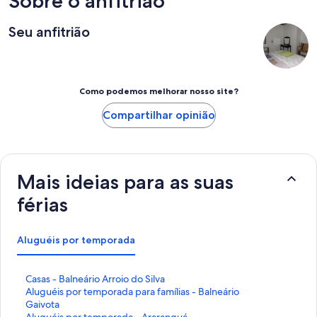
Sobre o anfitrião
Seu anfitrião
Como podemos melhorar nosso site?
Compartilhar opinião
Mais ideias para as suas
férias
Aluguéis por temporada
L
Casas - Balneário Arroio do Silva
i
L
Aluguéis por temporada para famílias - Balneário
n
i
Gaivota
k
n
L
Aluguéis por temporada - Araranguá