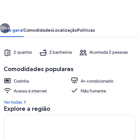
Praia
Grande
SC
erior
Próximo
6+
Visão geral
Comodidades
Localização
Políticas
2 quartos
2 banheiros
Acomoda 2 pessoas
Comodidades populares
Cozinha
Ar-condicionado
Acesso à internet
Não fumante
Área da propriedade
Ver todas
Explore a região