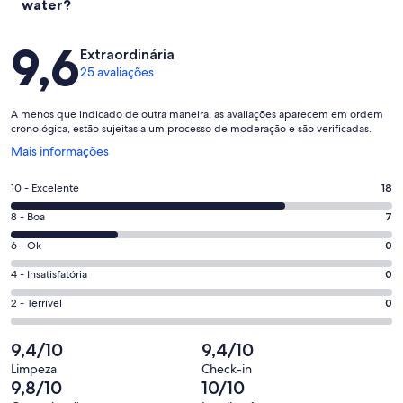
water?
Avaliações
9,6
Extraordinária
25 avaliações
A menos que indicado de outra maneira, as avaliações aparecem em ordem
cronológica, estão sujeitas a um processo de moderação e são verificadas.
Abre
Mais informações
em
uma
Nota
10 - Excelente
18
nova
10
janela
Nota
8 - Boa
7
-
8
Excelente.
Nota
6 - Ok
0
-
18
6
Boa.
Nota
4 - Insatisfatória
0
de
-
7
4
25
Ok.
Nota
2 - Terrível
0
de
-
avaliações
0
2
25
Insatisfatória.
de
-
9,4/10
9,4/10
avaliações
0
25
Terrível.
de
Limpeza
Check-in
avaliações
0
9,8/10
10/10
25
de