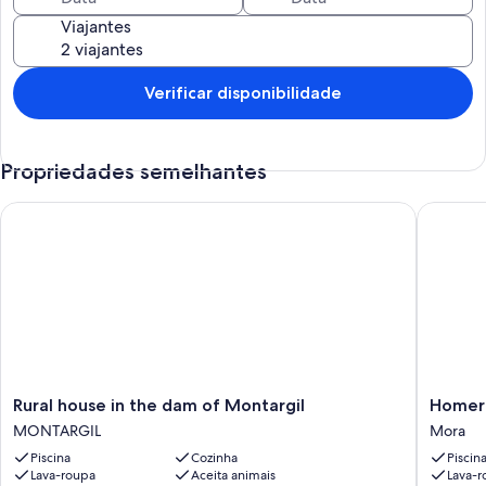
Viajantes
Verificar disponibilidade
Propriedades semelhantes
Rural house in the dam of Montargil
Homerez 
Rural
Homere
Rural house in the dam of Montargil
Homere
house
-
MONTARGIL
Mora
in
Villa
Piscina
Cozinha
Piscin
the
in
Lava-roupa
Aceita animais
Lava-r
dam
Mora