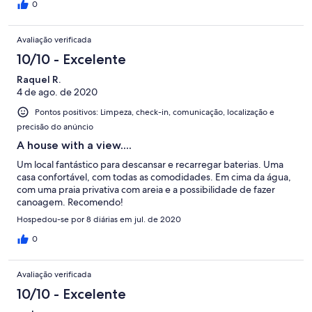
higiénico e detergentes gerais de limpeza ou lavagem de mãos;
0
Acresce o pequeno detalhe de que apesar de moderna a casa
denota já um ligeiro desgaste e sinais de falta de manutenção,
Avaliação verificada
sendo visíveis pequenas infiltrações em vários quartos vários
móveis ou equipamentos danificados. Só por estes pequenos
10/10 - Excelente
apontamentos não foi perfeito. Tencionamos repetir.
Raquel R.
4 de ago. de 2020
Pontos positivos: Limpeza, check-in, comunicação, localização e
precisão do anúncio
A house with a view....
Um local fantástico para descansar e recarregar baterias. Uma
casa confortável, com todas as comodidades. Em cima da água,
com uma praia privativa com areia e a possibilidade de fazer
canoagem. Recomendo!
Hospedou-se por 8 diárias em jul. de 2020
0
Avaliação verificada
10/10 - Excelente