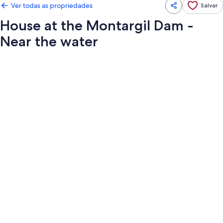
Ver todas as propriedades
Salvar
House at the Montargil Dam -
Near the water
Galeria
de
fotos
de