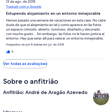
13 de ago. de 2018
Traduzir com o Google
Estupendo alojamiento en un entorno inmejorable
Hemos pasado una semana de vacaciones en esta casa. No cabe
duda de que el alojamiento es tal y como aparece en las fotos:
un espacio cómodo, abierto, luminoso, diseñado y decorado
con mucho gusto... Sin embargo, las fotos no le hacen justicia al
entorno. Hay que estar allí para valorar un entorno inmejorable,
tanto las vistas como el disfrute de la presa son extraordinarios.
Hospedou-se por 8 diárias em jul. de 2018
Realmente es como estar en una playa privada, con fácil acceso
y en la que puedes disfrutar de un baño, kayaks, total
0
tranquilidad... Lo mejor, sin duda, son los anfitriones. Siempre
atentos y disponibles, al tiempo que te permiten total intimidad.
Ver todas as avaliações
Hacen que te sientas como en tu casa. André y Ana, os
deseamos mucha suerte en esta aventura que iniciáis con tanta
ilusión y cariño. Muito obrigados, Óscar, María, Álvaro y Jaime.
Sobre o anfitrião
Anfitrião: André de Aragão Azevedo