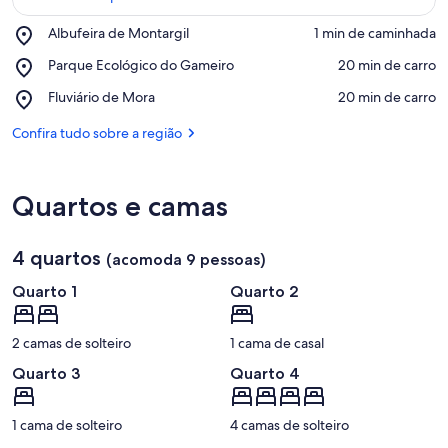
Place,
Albufeira de Montargil
‪1 min de caminhada‬
Albufeira
Confira no mapa
Place,
Parque Ecológico do Gameiro
‪20 min de carro‬
de
Parque
Montargil
Place,
Fluviário de Mora
‪20 min de carro‬
Ecológico
Fluviário
do
de
Confira tudo sobre a região
Gameiro
Mora
Quartos e camas
4 quartos
(acomoda 9 pessoas)
Quarto 1
Quarto 2
2 camas de solteiro
1 cama de casal
Quarto 3
Quarto 4
1 cama de solteiro
4 camas de solteiro