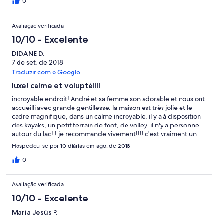
séjour dans l’ensemble (avec une jolie surprise tous les matins
0
dans le jardin : un troupeau de moutons venant prendre leur
petit déjeuner ; les enfants étaient ravis de les voir :-)) malgré
Avaliação verificada
notre difficulté à avoir le propriétaire au téléphone ou via l’appli
Abritel le jour de notre arrivée et lorsque nous avons eu un souci
10/10 - Excelente
avec l’électricité et le gaz. Heureusement, Dona Sandra était là
pour nous aider.
DIDANE D.
7 de set. de 2018
Traduzir com o Google
luxe! calme et volupté!!!!
incroyable endroit! André et sa femme son adorable et nous ont
accueilli avec grande gentillesse. la maison est très jolie et le
cadre magnifique, dans un calme incroyable. il y a à disposition
des kayaks, un petit terrain de foot, de volley. il n'y a personne
autour du lac!!! je recommande vivement!!!! c'est vraiment un
site incroyable
Hospedou-se por 10 diárias em ago. de 2018
0
Avaliação verificada
10/10 - Excelente
María Jesús P.