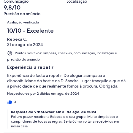
avaliações
Comunicação
Localização
25
9,8/10
avaliações
Precisão do anúncio
Avaliações
Avaliação verificada
10/10 - Excelente
Rebeca C.
31 de ago. de 2024
Pontos positivos: Limpeza, check-in, comunicação, localização e
precisão do anúncio
Experiência a repetir
Experiência de facto a repetir. De elogiar a simpatia e
disponibilidade do host e da D. Sandra. Lugar tranquilo e que dá
a privacidade de que realmente fomos à procura. Obrigada.
Hospedou-se por 2 diárias em ago. de 2024
0
Resposta de VrboOwner em 31 de ago. de 2024
Foi um prazer receber a Rebeca e o seu grupo. Muito simpáticos e
cumpridores de todas as regras. Seria ótimo voltar a recebê-los em
nossa casa.