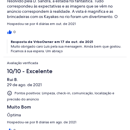
resolvido pela D. Sandra, a estadia foi fantástica. Tudo
correspondeu às expectativas e as imagens que se vêm no
anúncio correspondem à realidade. A vista é magnifica e as
brincadeiras com os Kayakes no rio foram um divertimento. O
contacto com o host foi fácil. Vou voltar de certeza.
Hospedou-se por 4 diárias em out. de 2021
0
Resposta de VrboOwner em 17 de out. de 2021
Muito obrigado caro Luís pela sua mensagem. Ainda bem que gostou.
Ficamos à sua espera. Um abraço
Avaliação verificada
10/10 - Excelente
Rui B.
29 de ago. de 2021
Pontos positivos: Limpeza, check-in, comunicação, localização e
precisão do anúncio
Muito Bom
Óptima
Hospedou-se por 8 diárias em ago. de 2021