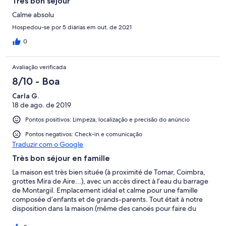
Très bon séjour
Calme absolu
Hospedou-se por 5 diárias em out. de 2021
0
Avaliação verificada
8/10 - Boa
Carla G.
18 de ago. de 2019
Pontos positivos: Limpeza, localização e precisão do anúncio
Pontos negativos: Check-in e comunicação
Traduzir com o Google
Très bon séjour en famille
La maison est très bien située (à proximité de Tomar, Coimbra,
grottes Mira de Aire...), avec un accès direct à l’eau du barrage
de Montargil. Emplacement idéal et calme pour une famille
composée d’enfants et de grands-parents. Tout était à notre
disposition dans la maison (même des canoës pour faire du
kayak). Le seul bémol : pas de Wi-Fi. Nous avons passé un bon