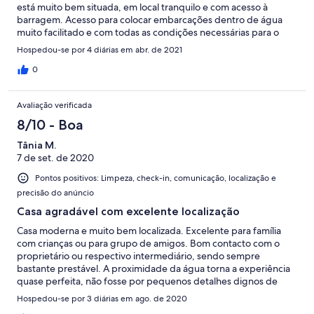
está muito bem situada, em local tranquilo e com acesso à
barragem. Acesso para colocar embarcações dentro de água
muito facilitado e com todas as condições necessárias para o
efeito (facilidade de manobra, mangueira, rampa "natural" com
Hospedou-se por 4 diárias em abr. de 2021
pouco declive). A casa está muito bem decorada e tem todos os
utensilios necessários, para cozinhar (bem apetrechada:
0
maquinas e material de cozinha), limpar, relaxar e ate jogar jogos
de exterior. Para além disso é confortável em todas as zonas da
Avaliação verificada
habitação (exterior e interior). Aconselho esta casa sem hesitar!
Aproveito para agradecer aos hosts. Cumprimentos, João
8/10 - Boa
Gaspar.
Tânia M.
7 de set. de 2020
Pontos positivos: Limpeza, check-in, comunicação, localização e
precisão do anúncio
Casa agradável com excelente localização
Casa moderna e muito bem localizada. Excelente para família
com crianças ou para grupo de amigos. Bom contacto com o
proprietário ou respectivo intermediário, sendo sempre
bastante prestável. A proximidade da água torna a experiência
quase perfeita, não fosse por pequenos detalhes dignos de
registo, como: falta pontual de pequenos itens que fazem parte
Hospedou-se por 3 diárias em ago. de 2020
do conforto básico da casa como alguns itens de cozinha, papel