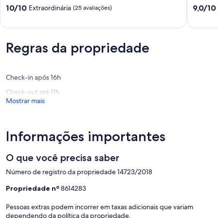
of
with
10.0
9.0
10/10
9,0/10
Extraordinária
(25 avaliações)
Montargil
Private
de
de
MONTARGIL
Pool
10,
10,
Mora
Extraordinária,
Maravilh
(25
(4
Regras da propriedade
avaliações)
avaliaçõ
Check-in após 16h
Check-out até 11h
Mostrar mais
Informações importantes
O que você precisa saber
Número de registro da propriedade 14723/2018
Propriedade nº
8614283
Pessoas extras podem incorrer em taxas adicionais que variam
dependendo da política da propriedade.