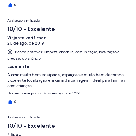
embarcação - logradouro de grandes dimensões - 2 kayaks com
0
coletes salva vidas á disposição dos hóspedes - cozinha muito
bem equipada e grelhador exterior - casa muito fresca mesmo
Avaliação verificada
em dias quentes (nem foi necessário utilizar o ar condicionado,
disponível em todas as divisões) Tudo somado - uma semana
10/10 - Excelente
fantástica para adultos e crianças
Viajante verificado
20 de ago. de 2019
Pontos positivos: Limpeza, check-in, comunicação, localização e
precisão do anúncio
Excelente
A casa muito bem equipada, espaçosa e muito bem decorada.
Excelente localização em cima da barragem. Ideal para famílias
com crianças.
Hospedou-se por 7 diárias em ago. de 2019
0
Avaliação verificada
10/10 - Excelente
Filipa J.