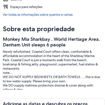
Espaço para refeições
Ver todas as informações sobre quartos e camas
Sobre esta propriedade
Monkey Mia Sharkbay . World Hertiage Area.
Denham Unit sleeps 6 people
Newly refurbished, Coastal Court offers clean, comfortable &
affordable accommodation in the heart of the Sharkbay Marine
Park. Coastal Court is just a moments walk from the beach,
boatramp & fishing jetty, playground, supermarket, fuel station &
restaurants .
note...
WE DO NOT SUPPLY BEDSHEETS OR BATH TOWELS..... this is due
to low water supply. Please bring your own.
We DO supply mattress protectors doonas & cover along with
pillows & slips.
1 queen bed.
4 single beds.
The unit has a fully equipped kitchen, washing machine, aircon ,
Adicione as datas e descubra os preços