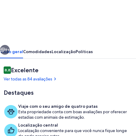
de
Monkey
Mia
Sharkbay
.
erior
Próximo
World
9+
Visão geral
Comodidades
Localização
Políticas
Hertiage
Area.
Avaliações
Excelente
8,8
8,8 de 10
Denham
Ver todas as 84 avaliações
Unit
Destaques
sleeps
6
Viaje com o seu amigo de quatro patas
people
Esta propriedade conta com boas avaliações por oferecer
Área de estar
estadias com animais de estimação.
Localização central
Localização conveniente para que você nunca fique longe