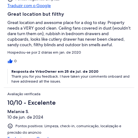
Traduzir com o Google
Great location but filthy
Great location and awesome place for a dog to stay. Property
needs a VERY good clean. Ceiling fans covered in dust (wouldn’t
dare turn them on), rubbish in bedroom drawers and
cupboards, looks like cutlery drawer has never been cleaned,
sandy couch, filthy blinds and outdoor bin smells awful.
Overpriced for a dirty old place.
Hospedou-se por 2 diárias em jan. de 2020
0
Resposta de VrboOwner em 25 de jul. de 2020
Thank you for you feedback. I have taken your comments onboard and
have addressed all the issues.
Avaliação verificada
10/10 - Excelente
Melanie S.
10 de jun. de 2024
Pontos positivos: Limpeza, check-in, comunicação, localização e
precisão do anúncio