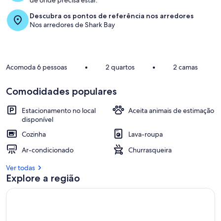
de onde precisa estar.
Descubra os pontos de referência nos arredores
Nos arredores de Shark Bay
Acomoda 6 pessoas
•
2 quartos
•
2 camas
Comodidades populares
Estacionamento no local
Aceita animais de estimação
disponível
Cozinha
Lava-roupa
Ar-condicionado
Churrasqueira
Ver todas
Explore a região