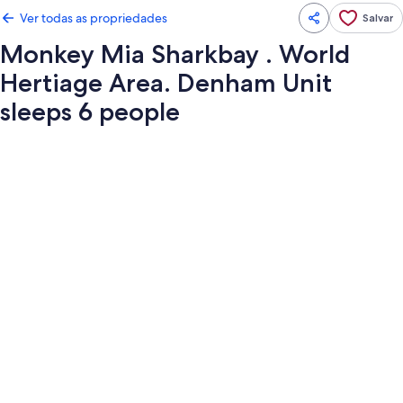
Ver todas as propriedades
Salvar
Monkey Mia Sharkbay . World
Hertiage Area. Denham Unit
sleeps 6 people
Galeria
de
fotos