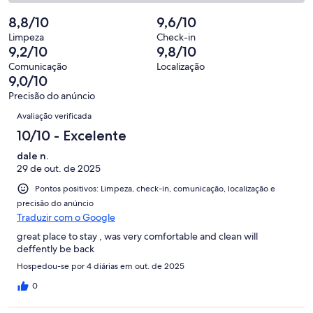
avaliações
16
2
84
Insatisfatória.
de
-
8,8/10
9,6/10
avaliações
2
84
Terrível.
de
Limpeza
Check-in
avaliações
0
9,2/10
9,8/10
84
de
avaliações
Comunicação
Localização
84
9,0/10
avaliações
Precisão do anúncio
Avaliações
Avaliação verificada
10/10 - Excelente
dale n.
29 de out. de 2025
Pontos positivos: Limpeza, check-in, comunicação, localização e
precisão do anúncio
Traduzir com o Google
great place to stay , was very comfortable and clean will
deffently be back
Hospedou-se por 4 diárias em out. de 2025
0