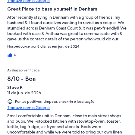
Traduzir com o Google
Great Place to base yourself in Denham
After recently staying in Denham with a group of friends, my
husband & I found ourselves wanting to revisit as a couple. We
stumbled across Denham Coast Court & it was pet-friendly!! We
booked with ease & Anthea was great to communicate with &
gave us the contact details of the person who would do our
check-in. The unit was clean & tidy & as described online &
Hospedou-se por 8 diárias em jun. de 2024
photos are a true representation of the property ( maybe
actually a little larger than the photos showed.) We had to bring
0
our own linen, this was not a problem. The bathroom & laundry
are combined and has a fridge/ Freezer suitable for those on a
Avaliação verificada
fishing trip. The kitchen is fully equipped with everything
needed to make a meal each night. Walking distance to the
8/10 - Boa
beachfront & it was nice to have our fur babies with us on
Steve P.
holidays, they loved it. We had Kangaroos on the drive at night,
11 de jun. de 2026
and there was room at the rear of the villas to park our boat. I
highly recommend Denham Coastal Court to anyone looking for
Pontos positivos: Limpeza, check-in e localização
a family getaway.
Traduzir com o Google
Small comfortable unit in Denham, close to main street shops
and pubs. Well-stocked kitchen with stovetop/oven, toaster,
kettle, big fridge, air fryer and utensils. Beds were
uncomfortable and while we were told to bring our own linen