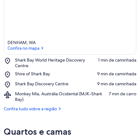
DENHAM, WA
Confira no mapa
Place,
Shark Bay World Heritage Discovery
‪1 min de caminhada‬
Shark
Centre
Confira no mapa
Bay
Place,
Shire of Shark Bay
‪9 min de caminhada‬
World
Shire
Heritage
Place,
Shark Bay Discovery Centre
‪9 min de caminhada‬
of
Discovery
Shark
Shark
Centre
Airport,
Monkey Mia, Austrália Ocidental (MJK-Shark
‪7 min de carro‬
Bay
Bay
Monkey
Bay)
Discovery
Mia,
Centre
Confira tudo sobre a região
Austrália
Ocidental
(MJK-
Shark
Quartos e camas
Bay)