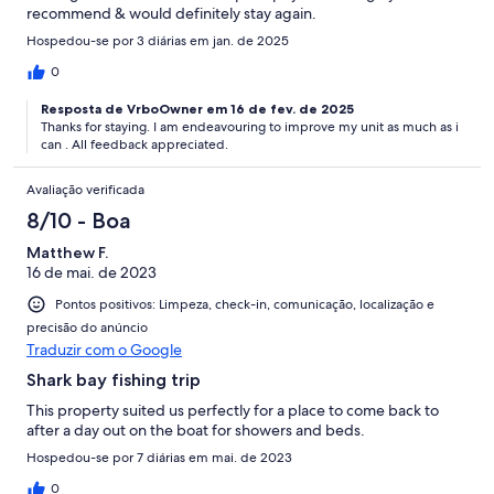
recommend & would definitely stay again.
Hospedou-se por 3 diárias em jan. de 2025
0
Resposta de VrboOwner em 16 de fev. de 2025
Thanks for staying. I am endeavouring to improve my unit as much as i
can . All feedback appreciated.
Avaliação verificada
8/10 - Boa
Matthew F.
16 de mai. de 2023
Pontos positivos: Limpeza, check-in, comunicação, localização e
precisão do anúncio
Traduzir com o Google
Shark bay fishing trip
This property suited us perfectly for a place to come back to
after a day out on the boat for showers and beds.
Hospedou-se por 7 diárias em mai. de 2023
0