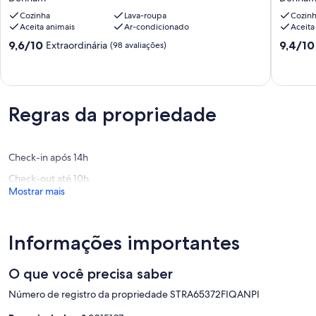
1
3
Cozinha
Lava-roupa
Cozin
-
Denham
Wildlife tours
Aceita animais
Ar-condicionado
Aceita
Denham
Denham
While staying at Coastal Court you can take the opportunity to enjoy
Denham
one of the many great wildlife cruises of the Sharkbay Marine Park.
9.6
9.4
9,6/10
9,4/10
Extraordinária
(98 avaliações)
de
de
ATTENTION
10,
10,
Please be aware that at times in the North West there can be
Extraordinária,
Extraord
problems encountered with both mice and ants. This is quite simply
(98
(85
a part of life in Sharkbay
avaliações)
avaliaçõ
Regras da propriedade
Check-in após 14h
Check-out até 10h
Mostrar mais
Informações importantes
O que você precisa saber
Número de registro da propriedade STRA65372FIQANPI