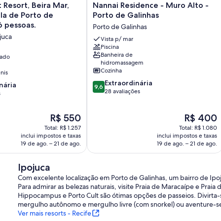
Nannai
t Resort, Beira Mar,
Nannai Residence - Muro Alto -
Residence
la de Porto de
Porto de Galinhas
-
6 pessoas.
Porto de Galinhas
Muro
juca
Alto
Vista p/ mar
Piscina
-
Banheira de
nado
Porto
hidromassagem
de
Cozinha
nis
Galinhas
9.6
Extraordinária
Porto
nária
9,6
de
28 avaliações
de
s
10,
Galinhas
Extraordinária,
,
O
O
R$ 550
R$ 400
28
preço
preço
avaliações
Total: R$ 1.257
Total: R$ 1.080
é
é
inclui impostos e taxas
inclui impostos e taxas
de
de
19 de ago. – 21 de ago.
19 de ago. – 21 de ago.
R$ 550
R$ 400
Ipojuca
Com excelente localização em Porto de Galinhas, um bairro de Ipoju
Para admirar as belezas naturais, visite Praia de Maracaípe e Praia
Hippocampus e Porto Cult são ótimas opções de passeios. Divirta
mergulho autônomo e mergulho livre (com snorkel) ou aventure-se
Ver mais resorts - Recife