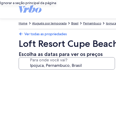
Ignorar a seção principal da página
Home
Aluguéis por temporada
Brasil
Pernambuco
Ipojuc
Ver todas as propriedades
Loft Resort Cupe Beach
Escolha as datas para ver os preços
Para onde você vai?
Galeria
de
fotos
de
Loft
Resort