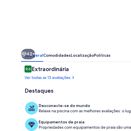
Cupe
Beach
Living
-
Porto
de
42+
Galinhas
Visão geral
Comodidades
Localização
Políticas
Avaliações
Extraordinária
9,6
9,6 de 10
Ver todas as 13 avaliações
Destaques
Piscina
Desconecte-se do mundo
Relaxe na piscina com as melhores avaliações: o l
Equipamentos de praia
Propriedades com equipamentos de praia são uma 