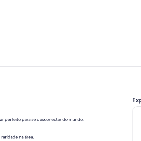
Cozinha pri
Fachada
Ex
ugar perfeito para se desconectar do mundo.
raridade na área.