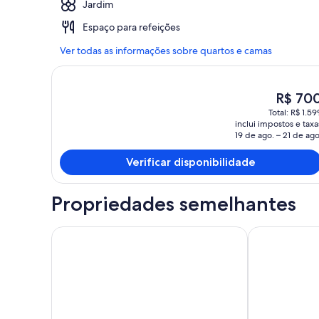
Jardim
Espaço para refeições
Ver todas as informações sobre quartos e camas
O
R$ 70
preço
Total: R$ 1.59
atual
inclui impostos e taxa
é
19 de ago. – 21 de ago
R$ 700
Verificar disponibilidade
Propriedades semelhantes
Flat Térreo de 2 quartos no Marulhos Resort - praia
Ancorar Flat 