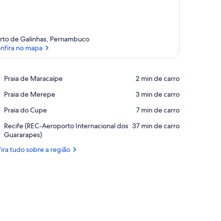
rto de Galinhas, Pernambuco
nfira no mapa
Confira no mapa
Place,
Praia de Maracaípe
‪2 min de carro‬
Praia
Place,
Praia de Merepe
‪3 min de carro‬
de
Praia
Maracaípe
Place,
Praia do Cupe
‪7 min de carro‬
de
Praia
Merepe
Airport,
Recife (REC-Aeroporto Internacional dos
‪37 min de carro‬
do
Recife
Guararapes)
Cupe
(REC-
ira tudo sobre a região
Aeroporto
Internacional
dos
Guararapes)