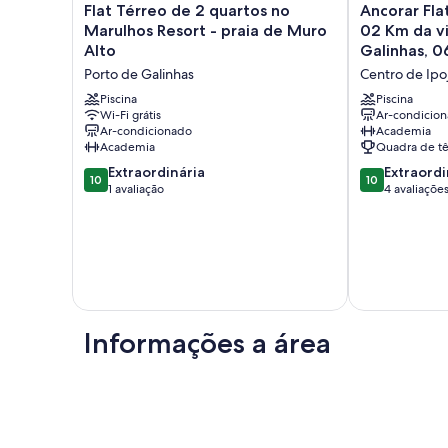
Flat
Ancorar
Flat Térreo de 2 quartos no
Ancorar Fla
Térreo
Flat
Marulhos Resort - praia de Muro
02 Km da vi
de
Resort,
Alto
Galinhas, 0
2
Beira
Porto de Galinhas
Centro de Ipo
quartos
Mar,
no
02
Piscina
Piscina
Marulhos
Wi-Fi grátis
Km
Ar-condicio
Ar-condicionado
Academia
Resort
da
Academia
Quadra de tê
-
vila
praia
de
10.0
10.0
Extraordinária
Extraordi
10
10
de
Porto
de
de
1 avaliação
4 avaliaçõe
Muro
de
10,
10,
Alto
Galinhas,
Extraordinária,
Extraordinária
Porto
06
1
4
de
pessoas.
avaliação
avaliações
Galinhas
Centro
de
Ipojuca
Informações a área