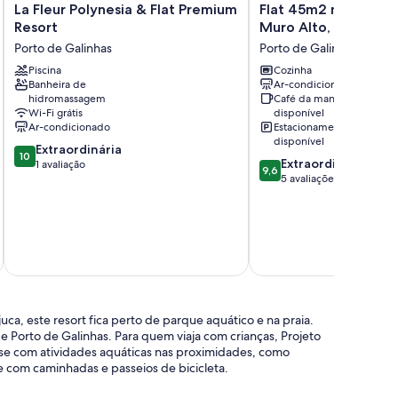
La
Flat
La Fleur Polynesia & Flat Premium
Flat 45m2 no Marulh
Fleur
45m2
Resort
Muro Alto, Porto de 
Polynesia
no
Porto de Galinhas
Porto de Galinhas
&
Marulhos
Flat
Piscina
Resort,
Cozinha
Banheira de
Ar-condicionado
Premium
Muro
hidromassagem
Café da manhã
Resort
Alto,
Wi-Fi grátis
disponível
Porto
Porto
Ar-condicionado
Estacionamento
de
de
disponível
10.0
Extraordinária
Galinhas
Galinhas
10
9.6
Extraordinária
de
1 avaliação
Porto
9,6
de
5 avaliações
10,
de
10,
Extraordinária,
Galinhas
Extraordinária,
1
5
avaliação
avaliações
incl
19 d
ca, este resort fica perto de parque aquático e na praia.
 de Porto de Galinhas. Para quem viaja com crianças, Projeto
-se com atividades aquáticas nas proximidades, como
 com caminhadas e passeios de bicicleta.