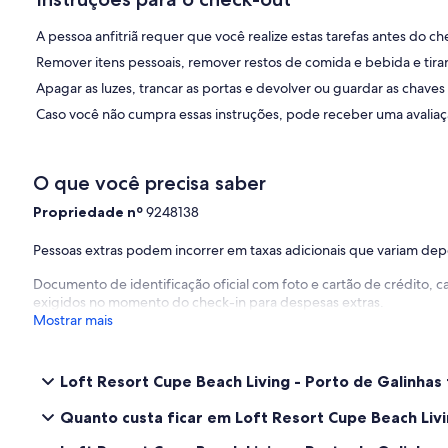
A pessoa anfitriã requer que você realize estas tarefas antes do ch
Remover itens pessoais, remover restos de comida e bebida e tirar 
Apagar as luzes, trancar as portas e devolver ou guardar as chaves
Caso você não cumpra essas instruções, pode receber uma avaliaçã
O que você precisa saber
Propriedade nº
9248138
Pessoas extras podem incorrer em taxas adicionais que variam de
Documento de identificação oficial com foto e cartão de crédito,
exigidos no momento do check-in para despesas extras.
Mostrar mais
Loft Resort Cupe Beach Living - Porto de Galinhas 
Quanto custa ficar em Loft Resort Cupe Beach Livi