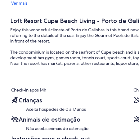
Ver mais
Loft Resort Cupe Beach Living - Porto de Gal
Enjoy this wonderful climate of Porto de Galinhas in this brand ne
referring to the details of the sea. Enjoy the Gourmet Poolside Ba
in front of the resort.
The condominium is located on the seafront of Cupe beach and is 
development has gym, games room, tennis court, sports court, toy 
Near the resort has market, pizzeria, other restaurants, liquor store,
Check-in após 14h
Ch
Crianças
Aceita hóspedes de 0 a 17 anos
Animais de estimação
Não aceita animais de estimação
Instruções para o check-out