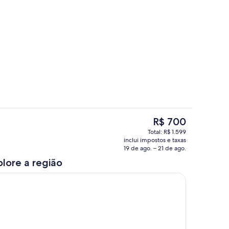
vada
Terraço/pátio
O
R$ 700
preço
Área de estar
Total: R$ 1.599
atual
inclui impostos e taxas
é
19 de ago. – 21 de ago.
R$ 700
plore a região