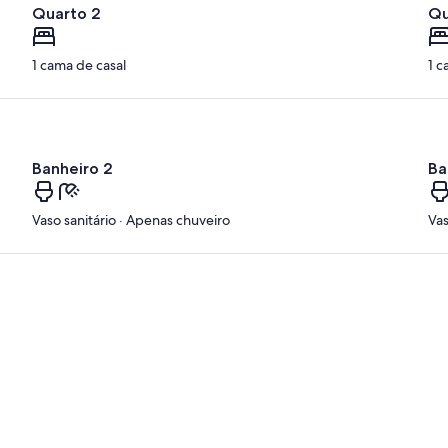
Quarto 2
Qu
1 cama de casal
1 c
Banheiro 2
Ba
Vaso sanitário · Apenas chuveiro
Vas