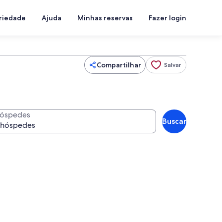
priedade
Ajuda
Minhas reservas
Fazer login
Compartilhar
Salvar
óspedes
Buscar