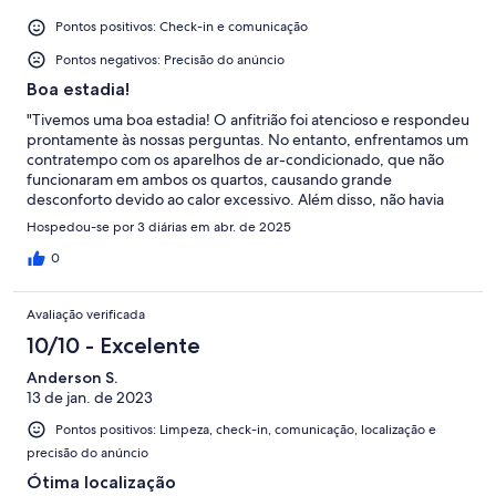
Pontos positivos: Check-in e comunicação
Pontos negativos: Precisão do anúncio
Boa estadia!
"Tivemos uma boa estadia! O anfitrião foi atencioso e respondeu
prontamente às nossas perguntas. No entanto, enfrentamos um
contratempo com os aparelhos de ar-condicionado, que não
funcionaram em ambos os quartos, causando grande
desconforto devido ao calor excessivo. Além disso, não havia
ventiladores disponíveis para amenizar a situação. Isso impactou
Hospedou-se por 3 diárias em abr. de 2025
nossa experiência."
0
Avaliação verificada
10/10 - Excelente
Anderson S.
13 de jan. de 2023
Pontos positivos: Limpeza, check-in, comunicação, localização e
precisão do anúncio
Ótima localização