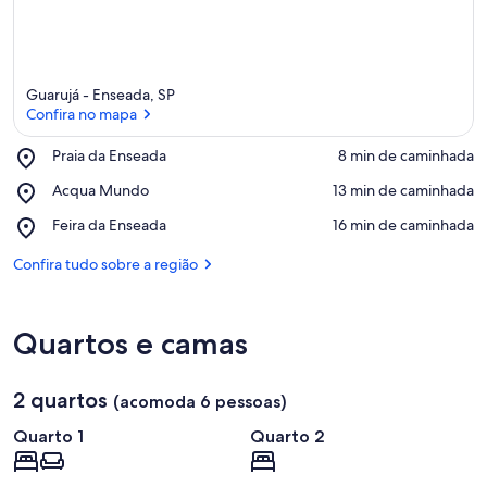
Guarujá - Enseada, SP
Confira no mapa
Place,
Praia da Enseada
‪8 min de caminhada‬
Praia
Confira no mapa
Place,
Acqua Mundo
‪13 min de caminhada‬
da
Acqua
Enseada
Place,
Feira da Enseada
‪16 min de caminhada‬
Mundo
Feira
da
Confira tudo sobre a região
Enseada
Quartos e camas
2 quartos
(acomoda 6 pessoas)
Quarto 1
Quarto 2