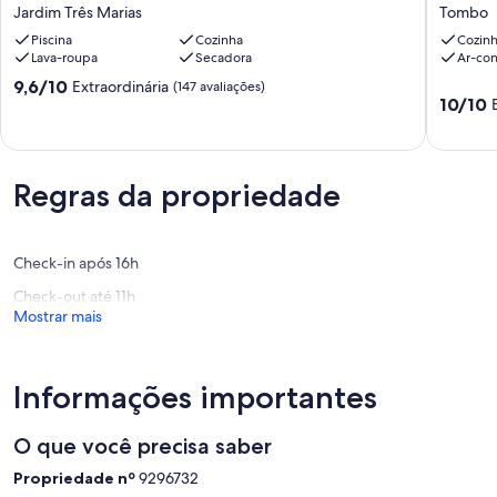
na
Guarujá
Jardim Três Marias
Tombo
areia
-
no
Piscina
Cozinha
Praia
Cozin
Lava-roupa
Secadora
Ar-co
Guarujá
do
SP.
Tombo
9.6
9,6/10
Extraordinária
(147 avaliações)
Conforto
150m
10.0
10/10
de
e
do
de
10,
belas
mar
10,
Extraordinária,
fotos
Tombo
Extraord
(147
garantidos!
(34
avaliações)
Regras da propriedade
Jardim
avaliaçõ
Três
Marias
Check-in após 16h
Check-out até 11h
Mostrar mais
Informações importantes
O que você precisa saber
Propriedade nº
9296732