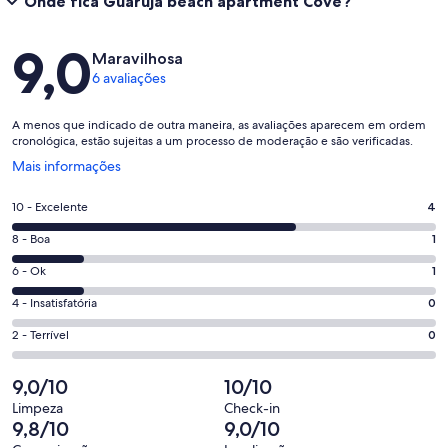
Onde fica Guarujá beach apartment Cove?
Avaliações
9,0
Maravilhosa
6 avaliações
A menos que indicado de outra maneira, as avaliações aparecem em ordem
cronológica, estão sujeitas a um processo de moderação e são verificadas.
Abre
Mais informações
em
uma
Nota
10 - Excelente
4
nova
10
janela
Nota
8 - Boa
1
-
8
Excelente.
Nota
6 - Ok
1
-
4
6
Boa.
Nota
4 - Insatisfatória
0
de
-
1
4
6
Ok.
Nota
2 - Terrível
0
de
-
avaliações
1
2
6
Insatisfatória.
de
-
9,0/10
10/10
avaliações
0
6
Terrível.
de
Limpeza
Check-in
avaliações
0
9,8/10
9,0/10
6
de