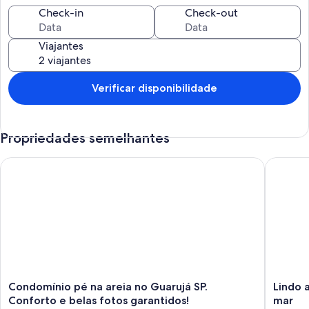
Check-in
Check-out
Viajantes
Verificar disponibilidade
Propriedades semelhantes
Condomínio pé na areia no Guarujá SP. Conforto e belas fotos
Lindo ap
Condomínio
Lindo
Condomínio pé na areia no Guarujá SP.
Lindo 
pé
ap.
Conforto e belas fotos garantidos!
mar