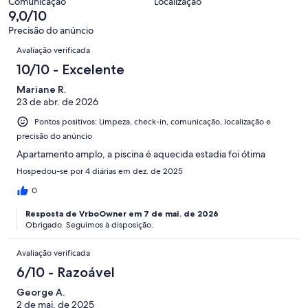
avaliações
Comunicação
Localização
6
9,0/10
avaliações
Precisão do anúncio
Avaliações
Avaliação verificada
10/10 - Excelente
Mariane R.
23 de abr. de 2026
Pontos positivos: Limpeza, check-in, comunicação, localização e
precisão do anúncio
Apartamento amplo, a piscina é aquecida estadia foi ótima
Hospedou-se por 4 diárias em dez. de 2025
0
Resposta de VrboOwner em 7 de mai. de 2026
Obrigado. Seguimos à disposição.
Avaliação verificada
6/10 - Razoável
George A.
2 de mai. de 2025