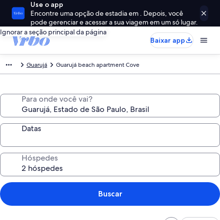
Use o app
Encontre uma opção de estadia em . Depois, você
pode gerenciar e acessar a sua viagem em um só lugar.
Ignorar a seção principal da página
Baixar app
Guarujá
Guarujá beach apartment Cove
Para onde você vai?
Datas
Hóspedes
Buscar