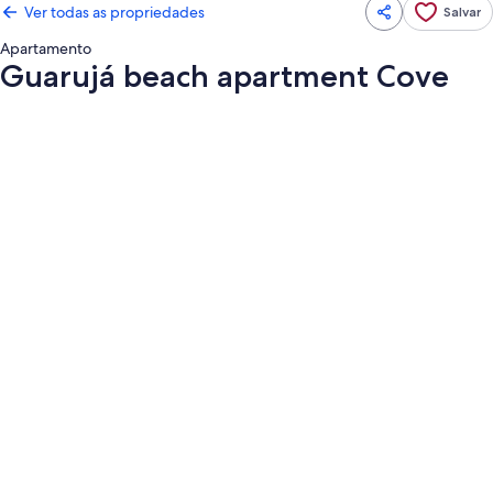
Ver todas as propriedades
Salvar
Apartamento
Guarujá beach apartment Cove
Galeria
de
fotos
de
Guarujá