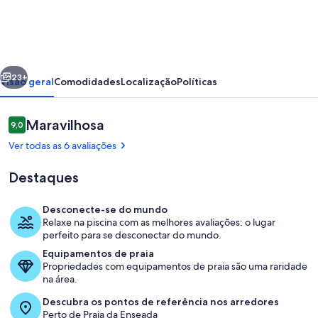
beach
apartment
Cove
erior
Próximo
23+
Visão geral
Comodidades
Localização
Políticas
Avaliações
Maravilhosa
9,0
9,0 de 10
Ver todas as 6 avaliações
Destaques
Desconecte-se do mundo
Relaxe na piscina com as melhores avaliações: o lugar
Piscina
perfeito para se desconectar do mundo.
Equipamentos de praia
Propriedades com equipamentos de praia são uma raridade
na área.
Descubra os pontos de referência nos arredores
Perto de Praia da Enseada