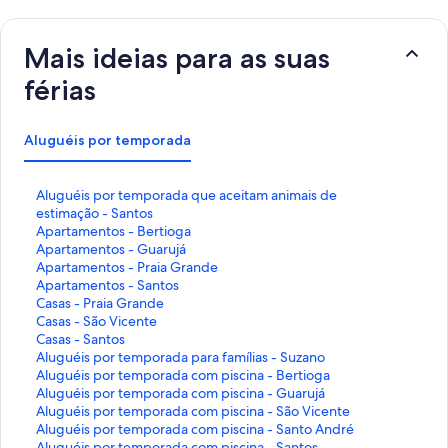
Mais ideias para as suas
férias
Aluguéis por temporada
L
Aluguéis por temporada que aceitam animais de
i
estimação - Santos
n
L
Apartamentos - Bertioga
k
i
L
Apartamentos - Guarujá
q
n
i
L
Apartamentos - Praia Grande
u
k
n
i
L
Apartamentos - Santos
e
q
k
n
i
L
Casas - Praia Grande
a
u
q
k
n
i
L
Casas - São Vicente
b
e
u
q
k
n
i
L
Casas - Santos
r
a
e
u
q
k
n
i
L
Aluguéis por temporada para famílias - Suzano
e
b
a
e
u
q
k
n
i
L
Aluguéis por temporada com piscina - Bertioga
e
r
b
a
e
u
q
k
n
i
L
Aluguéis por temporada com piscina - Guarujá
s
e
r
b
a
e
u
q
k
n
i
L
Aluguéis por temporada com piscina - São Vicente
t
e
e
r
b
a
e
u
q
k
n
i
L
Aluguéis por temporada com piscina - Santo André
a
s
e
e
r
b
a
e
u
q
k
n
i
L
Aluguéis por temporada com piscina - Santos