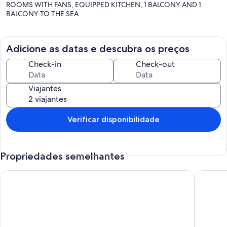
ROOMS WITH FANS, EQUIPPED KITCHEN, 1 BALCONY AND 1
BALCONY TO THE SEA
Adicione as datas e descubra os preços
Check-in
Check-out
Viajantes
Verificar disponibilidade
Propriedades semelhantes
Excellent house townhouse in Oasis Peruibe / SP
Casa par