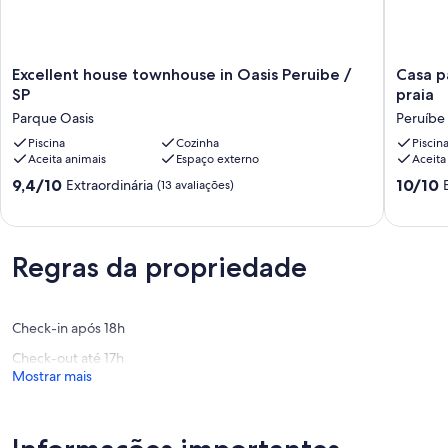
Excellent
Casa
Excellent house townhouse in Oasis Peruibe /
Casa p
house
para
SP
praia
townhouse
alugar
Parque Oasis
Peruíbe
in
dos
Oasis
Piscina
Cozinha
sonhos
Piscin
Aceita animais
Espaço externo
Aceita
Peruibe
à
/
50
9.4
10.0
9,4/10
10/10
Extraordinária
(13 avaliações)
SP
metros
de
de
Parque
da
10,
10,
Oasis
praia
Extraordinária,
Extraord
Peruíbe
(13
(32
Regras da propriedade
avaliações)
avaliaçõ
Check-in após 18h
Check-out até 17h
Mostrar mais