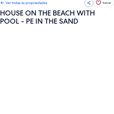
Ver todas as propriedades
Salvar
HOUSE ON THE BEACH WITH
POOL - PE IN THE SAND
Galeria
de
fotos
de