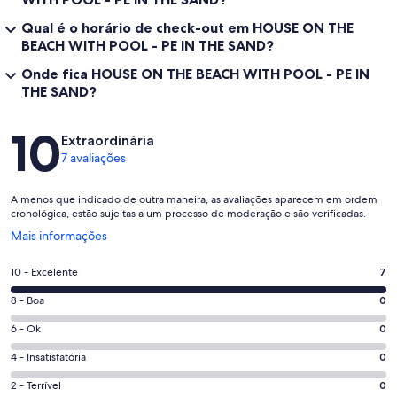
Qual é o horário de check-out em HOUSE ON THE
BEACH WITH POOL - PE IN THE SAND?
Onde fica HOUSE ON THE BEACH WITH POOL - PE IN
THE SAND?
Avaliações
10
Extraordinária
7 avaliações
A menos que indicado de outra maneira, as avaliações aparecem em ordem
cronológica, estão sujeitas a um processo de moderação e são verificadas.
Abre
Mais informações
em
uma
Nota
10 - Excelente
7
nova
10
janela
Nota
8 - Boa
0
-
8
Excelente.
Nota
6 - Ok
0
-
7
6
Boa.
Nota
4 - Insatisfatória
0
de
-
0
4
7
Ok.
Nota
2 - Terrível
0
de
-