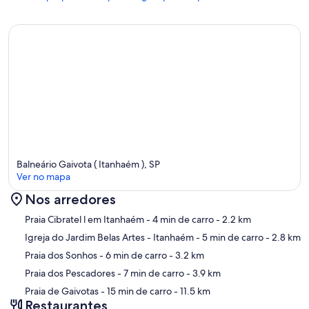
Balneário Gaivota ( Itanhaém ), SP
Ver no mapa
Nos arredores
Mapa
Praia Cibratel l em Itanhaém
- 4 min de carro
- 2.2 km
Igreja do Jardim Belas Artes - Itanhaém
- 5 min de carro
- 2.8 km
Praia dos Sonhos
- 6 min de carro
- 3.2 km
Praia dos Pescadores
- 7 min de carro
- 3.9 km
Praia de Gaivotas
- 15 min de carro
- 11.5 km
Restaurantes