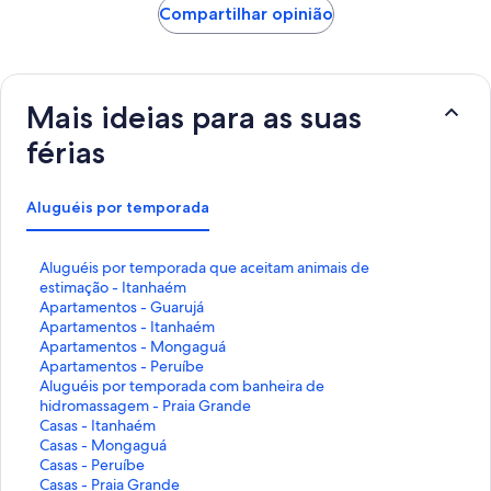
Compartilhar opinião
Mais ideias para as suas
férias
Aluguéis por temporada
L
Aluguéis por temporada que aceitam animais de
i
estimação - Itanhaém
n
L
Apartamentos - Guarujá
k
i
L
Apartamentos - Itanhaém
q
n
i
L
Apartamentos - Mongaguá
u
k
n
i
L
Apartamentos - Peruíbe
e
q
k
n
i
L
Aluguéis por temporada com banheira de
a
u
q
k
n
i
hidromassagem - Praia Grande
b
e
u
q
k
n
L
Casas - Itanhaém
r
a
e
u
q
k
i
L
Casas - Mongaguá
e
b
a
e
u
q
n
i
L
Casas - Peruíbe
e
r
b
a
e
u
k
n
i
L
Casas - Praia Grande