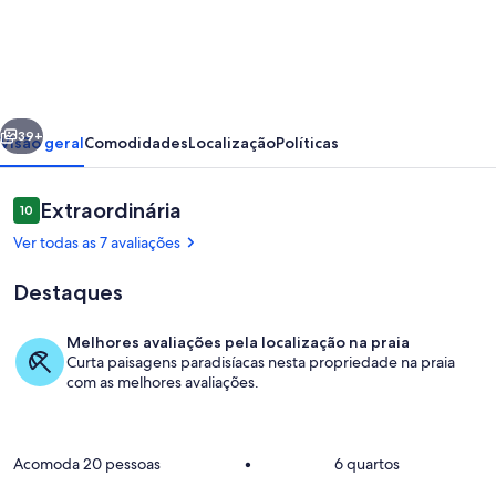
HOUSE
ON
THE
BEACH
erior
Próximo
WITH
39+
Visão geral
Comodidades
Localização
Políticas
POOL
-
Avaliações
Extraordinária
10
10 de 10
PE
Ver todas as 7 avaliações
IN
Destaques
THE
SAND
Melhores avaliações pela localização na praia
Curta paisagens paradisíacas nesta propriedade na praia
Piscina
com as melhores avaliações.
Acomoda 20 pessoas
•
6 quartos