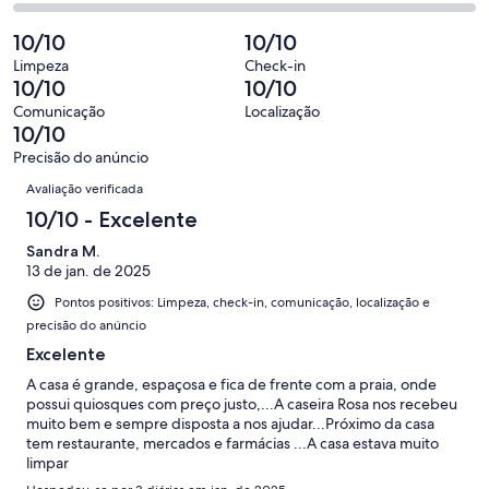
avaliações
0
2
7
Insatisfatória.
de
-
10/10
10/10
avaliações
0
7
Terrível.
de
Limpeza
Check-in
avaliações
0
10/10
10/10
7
de
avaliações
Comunicação
Localização
7
10/10
avaliações
Precisão do anúncio
Avaliações
Avaliação verificada
10/10 - Excelente
Sandra M.
13 de jan. de 2025
Pontos positivos: Limpeza, check-in, comunicação, localização e
precisão do anúncio
Excelente
A casa é grande, espaçosa e fica de frente com a praia, onde
possui quiosques com preço justo,...A caseira Rosa nos recebeu
muito bem e sempre disposta a nos ajudar...Próximo da casa
tem restaurante, mercados e farmácias ...A casa estava muito
limpar