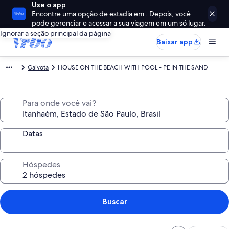
Use o app
Encontre uma opção de estadia em . Depois, você
pode gerenciar e acessar a sua viagem em um só lugar.
Ignorar a seção principal da página
Baixar app
Gaivota
HOUSE ON THE BEACH WITH POOL - PE IN THE SAND
Para onde você vai?
Datas
Hóspedes
Buscar