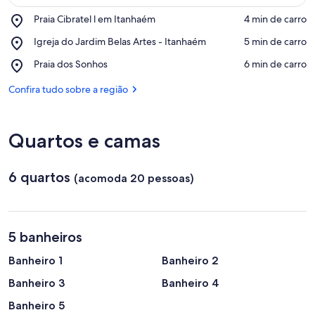
Place,
Praia Cibratel l em Itanhaém
‪4 min de carro‬
Praia
Confira no mapa
Place,
Igreja do Jardim Belas Artes - Itanhaém
‪5 min de carro‬
Cibratel
Igreja
l
Place,
Praia dos Sonhos
‪6 min de carro‬
do
em
Praia
Jardim
Itanhaém
dos
Confira tudo sobre a região
Belas
Sonhos
Artes
-
Itanhaém
Quartos e camas
6 quartos
(acomoda 20 pessoas)
5 banheiros
Banheiro 1
Banheiro 2
Banheiro 3
Banheiro 4
Banheiro 5