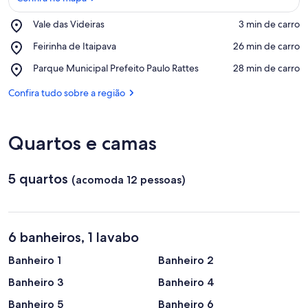
Place,
Vale das Videiras
‪3 min de carro‬
Vale
Confira no mapa
Place,
Feirinha de Itaipava
‪26 min de carro‬
das
Feirinha
Videiras
Place,
Parque Municipal Prefeito Paulo Rattes
‪28 min de carro‬
de
Parque
Itaipava
Municipal
Confira tudo sobre a região
Prefeito
Paulo
Rattes
Quartos e camas
5 quartos
(acomoda 12 pessoas)
6 banheiros, 1 lavabo
Banheiro 1
Banheiro 2
Banheiro 3
Banheiro 4
Banheiro 5
Banheiro 6