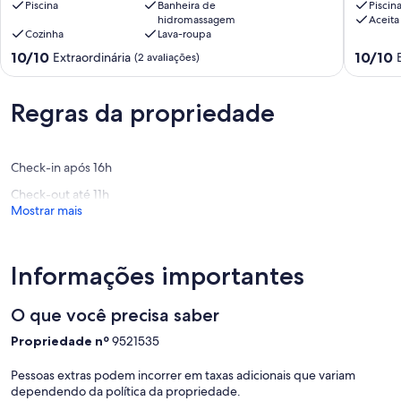
Itaipava!
Piscina
Banheira de
the
Piscin
hidromassagem
Aceita
Casa
mountai
Cozinha
Lava-roupa
deslumbrante
region
com
of
10.0
10.0
10/10
10/10
Extraordinária
(2 avaliações)
Lareira,
Rio
de
de
Jacuzzi,
de
10,
10,
Lago
Janeiro
Extraordinária,
Extraord
Regras da propriedade
Pedro
Itaipava
(2
(4
do
avaliações)
avaliaçõ
Rio
Check-in após 16h
Check-out até 11h
Mostrar mais
Informações importantes
O que você precisa saber
Propriedade nº
9521535
Pessoas extras podem incorrer em taxas adicionais que variam
dependendo da política da propriedade.