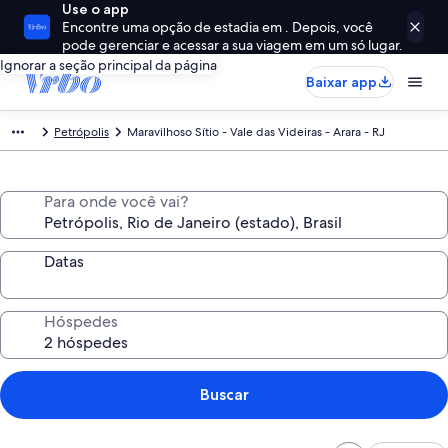
Use o app
Encontre uma opção de estadia em . Depois, você
pode gerenciar e acessar a sua viagem em um só lugar.
Ignorar a seção principal da página
Baixar app
Petrópolis
Maravilhoso Sítio - Vale das Videiras - Arara - RJ
Para onde você vai?
Datas
Hóspedes
Buscar