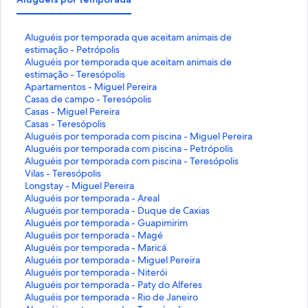
L
Aluguéis por temporada que aceitam animais de
i
estimação - Petrópolis
n
L
Aluguéis por temporada que aceitam animais de
k
i
estimação - Teresópolis
q
n
L
Apartamentos - Miguel Pereira
u
k
i
L
Casas de campo - Teresópolis
e
q
n
i
L
Casas - Miguel Pereira
a
u
k
n
i
L
Casas - Teresópolis
b
e
q
k
n
i
L
Aluguéis por temporada com piscina - Miguel Pereira
r
a
u
q
k
n
i
L
Aluguéis por temporada com piscina - Petrópolis
e
b
e
u
q
k
n
i
L
Aluguéis por temporada com piscina - Teresópolis
e
r
a
e
u
q
k
n
i
L
Vilas - Teresópolis
s
e
b
a
e
u
q
k
n
i
L
Longstay - Miguel Pereira
t
e
r
b
a
e
u
q
k
n
i
L
Aluguéis por temporada - Areal
a
s
e
r
b
a
e
u
q
k
n
i
L
Aluguéis por temporada - Duque de Caxias
p
t
e
e
r
b
a
e
u
q
k
n
i
L
Aluguéis por temporada - Guapimirim
á
a
s
e
e
r
b
a
e
u
q
k
n
i
L
Aluguéis por temporada - Magé
g
p
t
s
e
e
r
b
a
e
u
q
k
n
i
L
Aluguéis por temporada - Maricá
i
á
a
t
s
e
e
r
b
a
e
u
q
k
n
i
L
Aluguéis por temporada - Miguel Pereira
n
g
p
a
t
s
e
e
r
b
a
e
u
q
k
n
i
L
Aluguéis por temporada - Niterói
a
i
á
p
a
t
s
e
e
r
b
a
e
u
q
k
n
i
L
Aluguéis por temporada - Paty do Alferes
:
n
g
á
p
a
t
s
e
e
r
b
a
e
u
q
k
n
i
L
Aluguéis por temporada - Rio de Janeiro