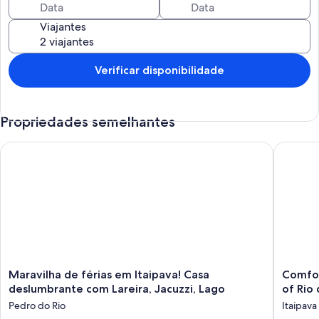
Viajantes
Verificar disponibilidade
Propriedades semelhantes
Maravilha de férias em Itaipava! Casa deslumbrante com Lareir
Comfort 
Maravilha
Comfort
Maravilha de férias em Itaipava! Casa
Comfor
de
and
deslumbrante com Lareira, Jacuzzi, Lago
of Rio
férias
beauty
Pedro do Rio
Itaipava
em
in