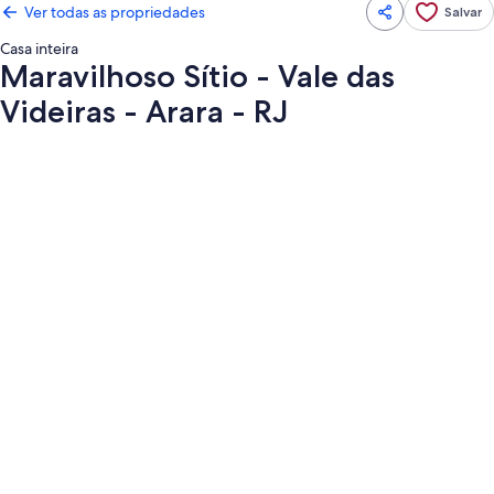
Ver todas as propriedades
Salvar
Casa inteira
Maravilhoso Sítio - Vale das
Videiras - Arara - RJ
Galeria
de
fotos