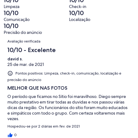
avaliações
0
1
Terrível.
de
Limpeza
Check-in
avaliações
0
10/10
10/10
1
de
avaliações
Comunicação
Localização
1
10/10
avaliações
Precisão do anúncio
Avaliações
Avaliação verificada
10/10 - Excelente
david s.
25 de mar. de 2021
Pontos positivos: Limpeza, check-in, comunicação, localização e
precisão do anúncio
MELHOR QUE NAS FOTOS
O período que ficamos no Sítio foi maravilhoso. Diego sempre
muito prestativo em tirar todas as duvidas e nos passou várias
dicas da região. Os funcionários do sítio foram muito educados
e simpáticos com todo o grupo. Com certeza voltaremos mais
vezes.
Hospedou-se por 2 diárias em fev. de 2021
0