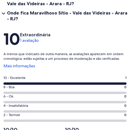
Vale das Videiras - Arara - RJ?
Onde fica Maravilhoso Sítio - Vale das Videiras - Arara
- RJ?
Avaliações
10
Extraordinária
1 avaliação
A menos que indicado de outra maneira, as avaliações aparecem em ordem
cronológica, estão sujeitas a um processo de moderação e são verificadas.
Abre
Mais informações
em
uma
Nota
10 - Excelente
1
nova
10
janela
Nota
8 - Boa
0
-
8
Excelente.
Nota
6 - Ok
0
-
1
6
Boa.
Nota
4 - Insatisfatória
0
de
-
0
4
1
Ok.
Nota
2 - Terrível
0
de
-
avaliações
0
2
1
Insatisfatória.
de
-
10/10
10/10