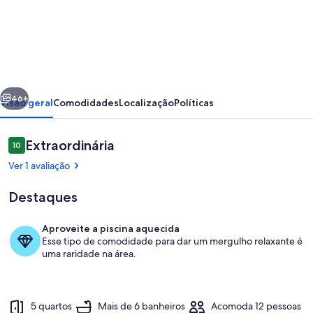
de
Maravilhoso
Sítio
-
Vale
erior
Próximo
das
46+
Visão geral
Comodidades
Localização
Políticas
Videiras
-
Avaliações
Extraordinária
10
10 de 10
Arara
Ver 1 avaliação
-
Destaques
RJ
Aproveite a piscina aquecida
Esse tipo de comodidade para dar um mergulho relaxante é
Piscina
uma raridade na área.
5 quartos
Mais de 6 banheiros
Acomoda 12 pessoas