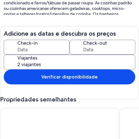
condicionado e ferros/tábuas de passar roupa. As cozinhas padrão
ou cozinhas americanas oferecem geladeiras, cooktops, micro-
ondas e talheres/pratos/utensílios de cozinha. Os banheiros
possuem chuveiros.
Os hóspedes podem acessar o Wi-Fi (velocidade: 250 Mbps ou
mais (para 3-5 pessoas ou até 10 dispositivos)) gratuitamente.Os
Adicione as datas e descubra os preços
quartos contam com smart TVs.
Check-in
Check-out
Viajantes
Verificar disponibilidade
Propriedades semelhantes
Vila do Porto Resort, Porto das Dunas.
CASA PR