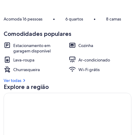
Acomoda 16 pessoas
•
6 quartos
•
8 camas
Comodidades populares
Estacionamento em
Cozinha
garagem disponível
Lava-roupa
Ar-condicionado
Churrasqueira
Wi-Fi grátis
Ver todas
Explore a região