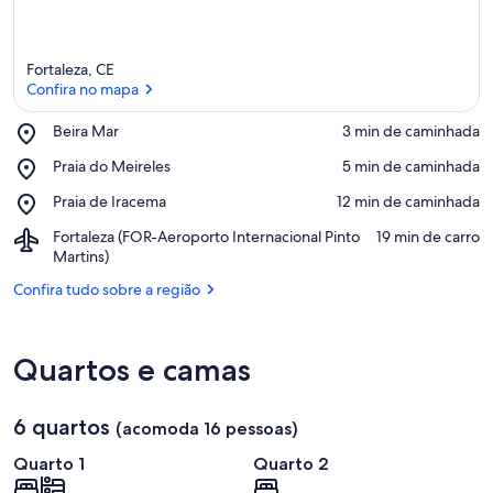
Fortaleza, CE
Confira no mapa
Place,
Beira Mar
‪3 min de caminhada‬
Beira
Confira no mapa
Place,
Praia do Meireles
‪5 min de caminhada‬
Mar
Praia
Place,
Praia de Iracema
‪12 min de caminhada‬
do
Praia
Meireles
Airport,
Fortaleza (FOR-Aeroporto Internacional Pinto
‪19 min de carro‬
de
Fortaleza
Martins)
Iracema
(FOR-
Confira tudo sobre a região
Aeroporto
Internacional
Pinto
Martins)
Quartos e camas
6 quartos
(acomoda 16 pessoas)
Quarto 1
Quarto 2