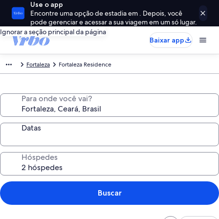
Use o app
Encontre uma opção de estadia em . Depois, você
pode gerenciar e acessar a sua viagem em um só lugar.
Ignorar a seção principal da página
Baixar app
Fortaleza
Fortaleza Residence
Para onde você vai?
Datas
Hóspedes
Buscar