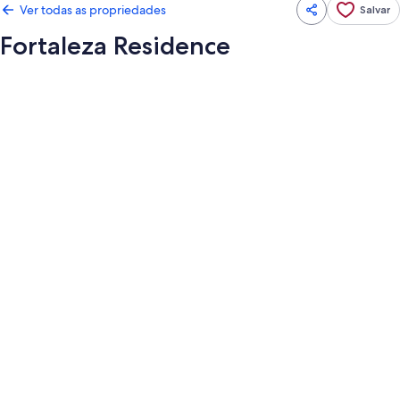
Ver todas as propriedades
Salvar
Fortaleza Residence
Galeria
de
fotos
de
Fortaleza