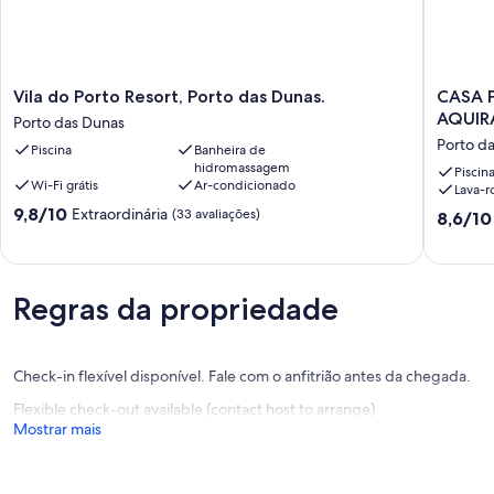
Vila
CASA
Vila do Porto Resort, Porto das Dunas.
CASA 
do
PRAIA
AQUIR
Porto das Dunas
Porto
BEACH
Porto d
Piscina
Banheira de
Resort,
PARK
hidromassagem
Porto
-
Piscin
Wi-Fi grátis
Ar-condicionado
Lava-r
das
PORTO
9.8
Dunas.
9,8/10
DAS
Extraordinária
(33 avaliações)
8.6
8,6/10
de
Porto
DUNAS
de
10,
das
-
10,
Extraordinária,
Dunas
AQUIRA
Excelent
(33
Porto
(9
Regras da propriedade
avaliações)
das
avaliaçõ
Dunas
Check-in flexível disponível. Fale com o anfitrião antes da chegada.
Flexible check-out available (contact host to arrange)
Mostrar mais