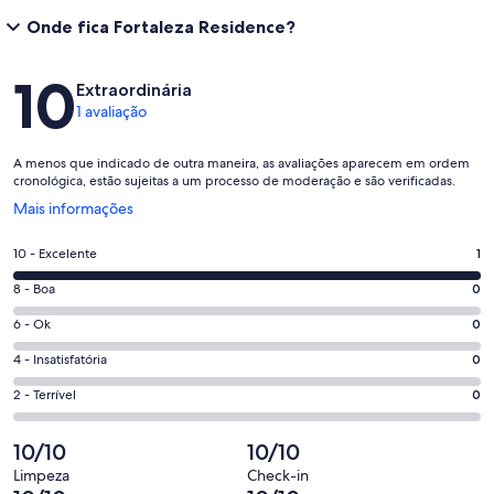
Onde fica Fortaleza Residence?
Avaliações
10
Extraordinária
1 avaliação
A menos que indicado de outra maneira, as avaliações aparecem em ordem
cronológica, estão sujeitas a um processo de moderação e são verificadas.
Abre
Mais informações
em
uma
Nota
10 - Excelente
1
nova
10
janela
Nota
8 - Boa
0
-
8
Excelente.
Nota
6 - Ok
0
-
1
6
Boa.
Nota
4 - Insatisfatória
0
de
-
0
4
1
Ok.
Nota
2 - Terrível
0
de
-
avaliações
0
2
1
Insatisfatória.
de
-
10/10
10/10
avaliações
0
1
Terrível.
de
Limpeza
Check-in
avaliações
0