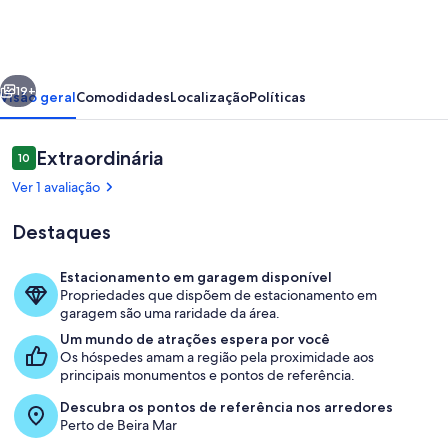
Residence
erior
Próximo
19+
Visão geral
Comodidades
Localização
Políticas
Avaliações
Extraordinária
10
10 de 10
Ver 1 avaliação
Destaques
Estacionamento em garagem disponível
Propriedades que dispõem de estacionamento em
Opções para refeição
garagem são uma raridade da área.
Um mundo de atrações espera por você
Os hóspedes amam a região pela proximidade aos
principais monumentos e pontos de referência.
Descubra os pontos de referência nos arredores
Perto de Beira Mar