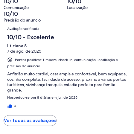
10/10
10/10
1
de
avaliações
Comunicação
Localização
1
10/10
avaliações
Precisão do anúncio
Avaliações
Avaliação verificada
10/10 - Excelente
Ilticiana S.
7 de ago. de 2025
Pontos positivos: Limpeza, check-in, comunicação, localização e
precisão do anúncio
Anfitrião muito cordial, casa ampla e confortável, bem equipada,
cozinha completa, facilidade de acesso, proximo a vários pontos
turísticos, vizinhança tranquila,estadia perfeita para familia
grande.
Hospedou-se por 8 diárias em jul. de 2025
0
Ver todas as avaliações