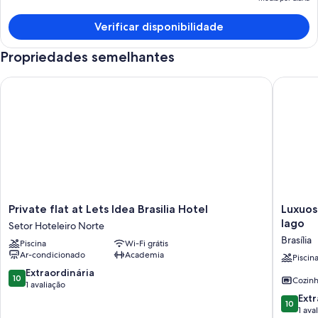
O
p
Verificar disponibilidade
é
d
Propriedades semelhantes
m
p
Private flat at Lets Idea Brasilia Hotel
Luxuoso f
d
Private
Luxuoso
Private flat at Lets Idea Brasilia Hotel
Luxuos
flat
flat
lago
Setor Hoteleiro Norte
at
em
Brasília
Piscina
Wi-Fi grátis
Lets
Resort
Ar-condicionado
Academia
Idea
com
Piscin
Brasilia
vista
10.0
Extraordinária
10
Cozin
Hotel
incrível
de
1 avaliação
Setor
para
10,
10.0
Extr
10
Hoteleiro
o
Extraordinária,
de
1 ava