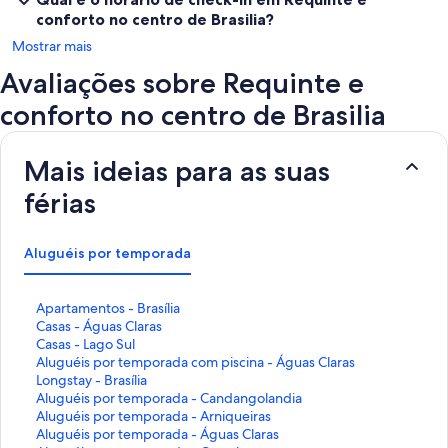
conforto no centro de Brasilia?
Mostrar mais
Avaliações sobre Requinte e
conforto no centro de Brasilia
Mais ideias para as suas
férias
Aluguéis por temporada
L
Apartamentos - Brasília
i
L
Casas - Águas Claras
n
i
L
Casas - Lago Sul
k
n
i
L
Aluguéis por temporada com piscina - Águas Claras
q
k
n
i
L
Longstay - Brasília
u
q
k
n
i
L
Aluguéis por temporada - Candangolandia
e
u
q
k
n
i
L
Aluguéis por temporada - Arniqueiras
a
e
u
q
k
n
i
L
Aluguéis por temporada - Águas Claras