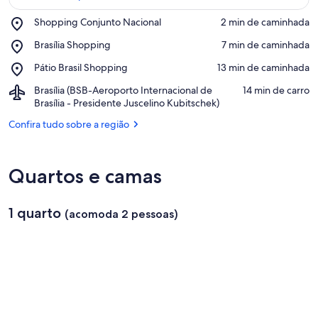
Place,
Shopping Conjunto Nacional
‪2 min de caminhada‬
Shopping
Confira no mapa
Place,
Brasília Shopping
‪7 min de caminhada‬
Conjunto
Brasília
Nacional
Place,
Pátio Brasil Shopping
‪13 min de caminhada‬
Shopping
Pátio
Airport,
Brasília (BSB-Aeroporto Internacional de
‪14 min de carro‬
Brasil
Brasília
Brasília - Presidente Juscelino Kubitschek)
Shopping
(BSB-
Confira tudo sobre a região
Aeroporto
Internacional
de
Brasília
Quartos e camas
-
Presidente
Juscelino
1 quarto
(acomoda 2 pessoas)
Kubitschek)