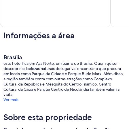
Norte
lago
1
10,
Brasília
avaliação
Extraord
1
avaliaçã
Informações a área
Brasília
este hotel fica em Asa Norte, um bairro de Brasília. Quem quiser
descobrir as belezas naturais do lugar vai encontrar o que procura
em locais como Parque da Cidade e Parque Burle Marx. Além disso,
a região também conta com outras atrações como Complexo
Cultural da República e Mesquita do Centro Islâmico. Centro
Cultural da Caixa e Parque Centro de Nicolândia também valem a
visita.
Ver mais
Sobre esta propriedade