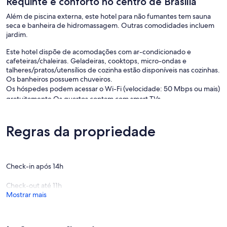
Requinte e conforto no centro de Brasilia
Além de piscina externa, este hotel para não fumantes tem sauna
seca e banheira de hidromassagem. Outras comodidades incluem
jardim.
Este hotel dispõe de acomodações com ar-condicionado e
cafeteiras/chaleiras. Geladeiras, cooktops, micro-ondas e
talheres/pratos/utensílios de cozinha estão disponíveis nas cozinhas.
Os banheiros possuem chuveiros.
Os hóspedes podem acessar o Wi-Fi (velocidade: 50 Mbps ou mais)
gratuitamente.Os quartos contam com smart TVs.
O local oferece piscina externa e uma banheira de hidromassagem.
Outras instalações recreativas incluem uma sauna seca.
Regras da propriedade
Check-in após 14h
Check-out até 11h
Mostrar mais