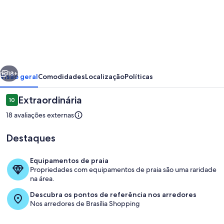
de
Requinte
e
conforto
no
erior
Próximo
centro
18+
Visão geral
Comodidades
Localização
Políticas
de
Avaliações
Extraordinária
10
Brasilia
10 de 10
18 avaliações externas
Destaques
Equipamentos de praia
Propriedades com equipamentos de praia são uma raridade
na área.
Parte interna
Descubra os pontos de referência nos arredores
Nos arredores de Brasília Shopping