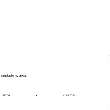
Opções para 
Área de esta
raridade na área.
quartos
•
8 camas