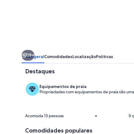
piscina
aquecida
em
Atibaia
19+
Visão geral
Comodidades
Localização
Políticas
Destaques
Equipamentos de praia
Propriedades com equipamentos de praia são uma 
Piscina
Acomoda 13 pessoas
•
5 
Comodidades populares