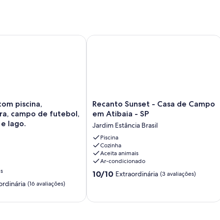
om piscina, churrasqueira, campo de futebol, playground e lag
Recanto Sunset - Casa de Campo em A
Recanto
com piscina,
Recanto Sunset - Casa de Campo
Sunset
ra, campo de futebol,
em Atibaia - SP
-
e lago.
Jardim Estância Brasil
Casa
,
de
Piscina
Cozinha
Campo
Aceita animais
em
Ar-condicionado
Atibaia
is
10.0
-
10/10
Extraordinária
(3 avaliações)
de
SP
ordinária
(16 avaliações)
10,
Jardim
Extraordinária,
Estância
(3
Brasil
,
avaliações)