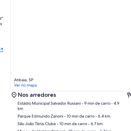
t"
is
Atibaia, SP
Ver no mapa
Nos arredores
Estádio Municipal Salvador Russani
- 9 min de carro
- 4.9
km
Parque Edmundo Zanoni
- 10 min de carro
- 6.4 km
São João Tênis Clube
- 10 min de carro
- 6.7 km
Ma