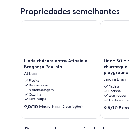
Propriedades semelhantes
Linda chácara entre Atibaia e Bragança Paulista
Lindo Sítio c
Linda
Lindo
Linda chácara entre Atibaia e
Lindo Sítio 
chácara
Sítio
Bragança Paulista
churrasquei
entre
com
playground 
Atibaia
Atibaia
piscina,
Jardim Brasil
e
Piscina
churrasqueira
Banheira de
Bragança
campo
Piscina
hidromassagem
Paulista
de
Cozinha
Cozinha
Lava-roupa
Atibaia
futebol,
Lava-roupa
Aceita anima
playground
9.0
9,0/10
Maravilhosa
(2 avaliações)
e
9.8
9,8/10
Extra
de
lago.
de
10,
Jardim
10,
Maravilhosa,
Brasil
Extraordinária
(2
(16