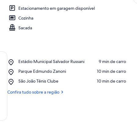
Estacionamento em garagem disponível
Cozinha
Sacada
Place,
Estádio Municipal Salvador Russani
‪9 min de carro‬
Estádio
Place,
Parque Edmundo Zanoni
‪10 min de carro‬
Municipal
Parque
Salvador
Place,
São João Tênis Clube
‪10 min de carro‬
Edmundo
Russani
São
Zanoni
João
Confira tudo sobre a região
Tênis
Clube