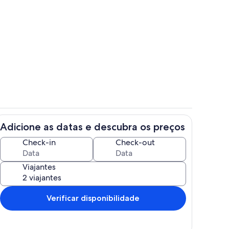
refeição ao ar livre
Área da propriedade
Adicione as datas e descubra os preços
r
Opções para refeição
Check-in
Check-out
Viajantes
Verificar disponibilidade