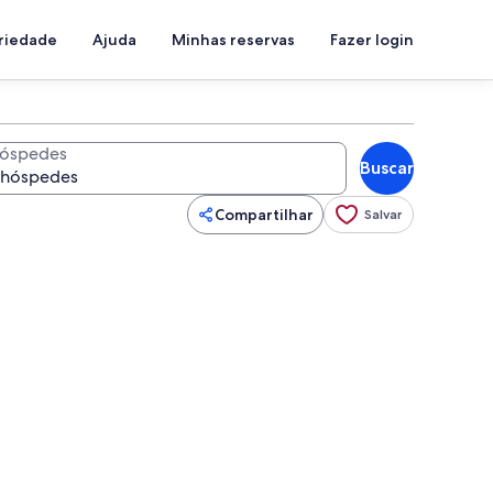
priedade
Ajuda
Minhas reservas
Fazer login
óspedes
Buscar
Compartilhar
Salvar