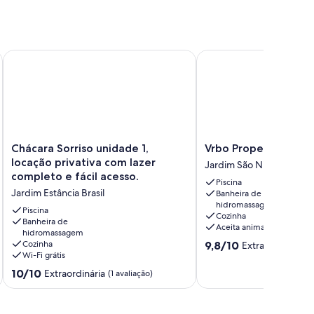
o.
tibaia - SP
Chácara Sorriso unidade 1, locação privativa com lazer comple
Vrbo Property
Chácara
Vrbo
Chácara Sorriso unidade 1,
Vrbo Property
Sorriso
Property
locação privativa com lazer
Jardim São Nicolau
unidade
Jardim
completo e fácil acesso.
Piscina
1,
São
Jardim Estância Brasil
Banheira de
locação
Nicolau
hidromassagem
privativa
Piscina
Cozinha
com
Banheira de
Aceita animais
hidromassagem
lazer
9.8
Cozinha
9,8/10
Extraordinária
(1
completo
Wi-Fi grátis
de
e
10,
10.0
fácil
10/10
Extraordinária
(1 avaliação)
Extraordinária,
de
acesso.
(11
10,
Jardim
avaliações)
Extraordinária,
Estância