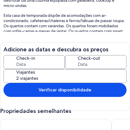
desfrutar da uma cozinha equipada com geladeira, cooktop e
micro-ondas.
Esta casa de temporada dispõe de acomodações com ar-
condicionado, cafeteiras/chaleiras e ferros/tábuas de passar roupa.
Os quartos contam com varandas. Os quartos foram mobiliados
com sofás-camas e mesas de jantar. Os quartos contam com smart
TVs. Geladeiras, cooktops, micro-ondas e talheres/pratos/utensílios
de cozinha estão disponíveis nas cozinhas. Os banheiros possuem
chuveiros.
Adicione as datas e descubra os preços
Os hóspedes podem acessar o Wi-Fi (velocidade: 100 Mbps ou mais
Check-in
Check-out
(para 1-2 pessoas ou até 6 dispositivos)) gratuitamente.Escrivaninhas
e cadeiras para escritório estão disponíveis.
Viajantes
As atividades recreativas listadas abaixo estão disponíveis na
propriedade ou perto dele, e poderá haver cobrança de taxa.
Verificar disponibilidade
Propriedades semelhantes
Chalé Bem-te-vi Eco.Hospedagem - Em harmonia com a natur
Chalé Sa