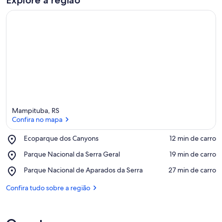
Explore a região
Mampituba, RS
Confira no mapa
Place,
Ecoparque dos Canyons
‪12 min de carro‬
Ecoparque
Confira no mapa
Place,
Parque Nacional da Serra Geral
‪19 min de carro‬
dos
Parque
Canyons
Place,
Parque Nacional de Aparados da Serra
‪27 min de carro‬
Nacional
Parque
da
Nacional
Confira tudo sobre a região
Serra
de
Geral
Aparados
da