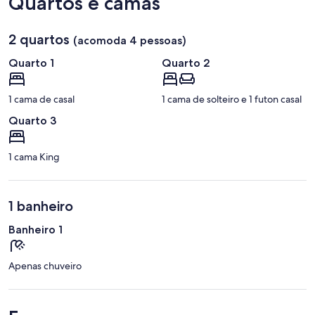
Quartos e camas
Serra
2 quartos
(acomoda 4 pessoas)
Quarto 1
Quarto 2
1 cama de casal
1 cama de solteiro e 1 futon casal
Quarto 3
1 cama King
1 banheiro
Banheiro 1
Apenas chuveiro