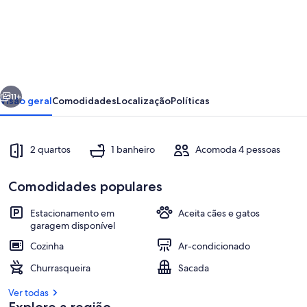
de
Sítio
com
cabana
com
erior
Próximo
cantar
11+
Visão geral
Comodidades
Localização
Políticas
dos
pássaros.
2 quartos
1 banheiro
Acomoda 4 pessoas
Comodidades populares
Estacionamento em
Aceita cães e gatos
garagem disponível
Opções para refeição ao ar livre
Cozinha
Ar-condicionado
Churrasqueira
Sacada
Ver todas