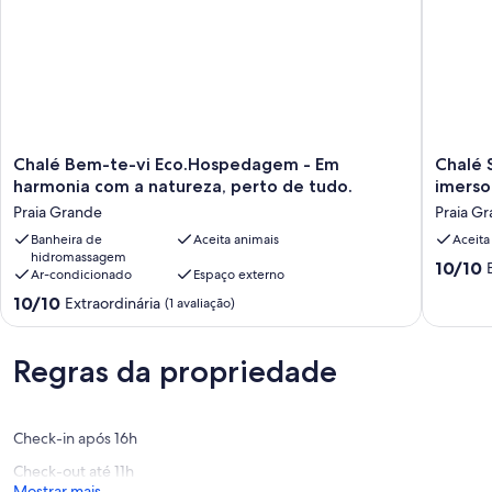
Chalé
Chalé
Chalé Bem-te-vi Eco.Hospedagem - Em
Chalé 
Bem-
Saíra
harmonia com a natureza, perto de tudo.
imerso
te-
-
Praia Grande
Praia G
vi
Eco.Ho
Eco.Hospedagem
Banheira de
Aceita animais
Sinta
Aceita
hidromassagem
-
a
10.0
10/10
Ar-condicionado
Espaço externo
Em
naturez
de
harmonia
imerso
10.0
10/10
Extraordinária
(1 avaliação)
10,
com
em
de
Extraord
a
paz
10,
(1
natureza,
e
Extraordinária,
Regras da propriedade
avaliaçã
perto
tranquil
(1
de
Praia
avaliação)
tudo.
Grande
Praia
Check-in após 16h
Grande
Check-out até 11h
Mostrar mais