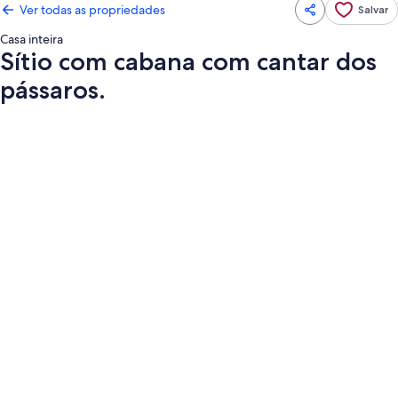
Ver todas as propriedades
Salvar
Casa inteira
Sítio com cabana com cantar dos
pássaros.
Galeria
de
fotos