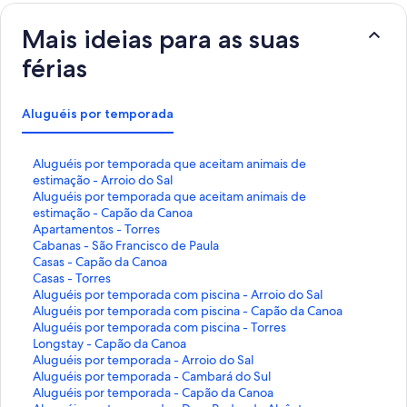
Mais ideias para as suas
férias
Aluguéis por temporada
L
Aluguéis por temporada que aceitam animais de
i
estimação - Arroio do Sal
n
L
Aluguéis por temporada que aceitam animais de
k
i
estimação - Capão da Canoa
q
n
L
Apartamentos - Torres
u
k
i
L
Cabanas - São Francisco de Paula
e
q
n
i
L
Casas - Capão da Canoa
a
u
k
n
i
L
Casas - Torres
b
e
q
k
n
i
L
Aluguéis por temporada com piscina - Arroio do Sal
r
a
u
q
k
n
i
L
Aluguéis por temporada com piscina - Capão da Canoa
e
b
e
u
q
k
n
i
L
Aluguéis por temporada com piscina - Torres
e
r
a
e
u
q
k
n
i
L
Longstay - Capão da Canoa
s
e
b
a
e
u
q
k
n
i
L
Aluguéis por temporada - Arroio do Sal
t
e
r
b
a
e
u
q
k
n
i
L
Aluguéis por temporada - Cambará do Sul
a
s
e
r
b
a
e
u
q
k
n
i
L
Aluguéis por temporada - Capão da Canoa