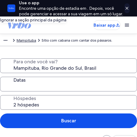
Use o app
Encontre uma opção de estadia em . Depois, você
pode gerenciar e acessar a sua viagem em um só lugar.
Ignorar a seção principal da página
Baixar app
Mampituba
Sítio com cabana com cantar dos pássaros.
Para onde você vai?
Datas
Hóspedes
Buscar