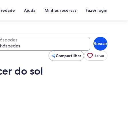
priedade
Ajuda
Minhas reservas
Fazer login
óspedes
Buscar
Compartilhar
Salvar
er do sol