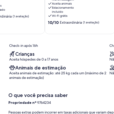
Praia
Aceita animais
Grande
is
Estacionamento
nado
incluído
Wi-Fi grátis
rdinária
(1 avaliação)
10.0
10/10
Extraordinária
(1 avaliação)
de
,
10,
Extraordinária,
(1
avaliação)
Check-in após 16h
Ch
Crianças
Aceita hóspedes de 0 a 17 anos
Nã
Animais de estimação
Aceita animais de estimação: até 25 kg cada um (máximo de 2
Nã
animais de estimação)
O que você precisa saber
Propriedade nº
9764234
Pessoas extras podem incorrer em taxas adicionais que variam de