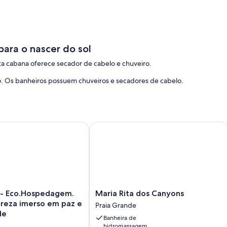
ara o nascer do sol
ta cabana oferece secador de cabelo e chuveiro.
 Os banheiros possuem chuveiros e secadores de cabelo.
m a natureza, perto de tudo.
 Eco.Hospedagem. Sinta a natureza imerso em paz e tranquilid
Maria Rita dos Canyons
Maria
a - Eco.Hospedagem.
Maria Rita dos Canyons
Rita
ureza imerso em paz e
Praia Grande
dos
de
Banheira de
gem.
Canyons
hidromassagem