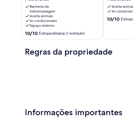
Eco.Hospedagem
Sinta
-
a
Banheira de
Aceita anima
Em
hidromassagem
natureza
Ar-condicio
Aceita animais
harmonia
imerso
10.0
10/10
Extrao
Ar-condicionado
com
em
de
Espaço externo
a
paz
10,
10.0
natureza,
10/10
e
Extraordinária
(1 avaliação)
Extraordinária
de
perto
tranquilidade
(1
10,
de
Praia
avaliação)
Extraordinária,
tudo.
Grande
Regras da propriedade
(1
Praia
avaliação)
Grande
Informações importantes