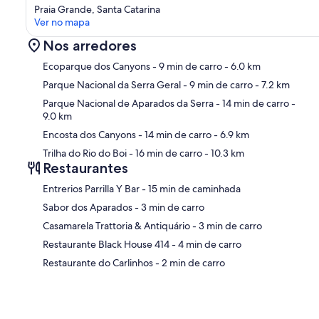
Praia Grande, Santa Catarina
Ver no mapa
Nos arredores
Ecoparque dos Canyons
- 9 min de carro
- 6.0 km
Parque Nacional da Serra Geral
- 9 min de carro
- 7.2 km
Parque Nacional de Aparados da Serra
- 14 min de carro
-
9.0 km
Ma
Encosta dos Canyons
- 14 min de carro
- 6.9 km
Trilha do Rio do Boi
- 16 min de carro
- 10.3 km
Restaurantes
‪Entrerios Parrilla Y Bar - ‬15 min de caminhada
‪Sabor dos Aparados - ‬3 min de carro
‪Casamarela Trattoria & Antiquário - ‬3 min de carro
‪Restaurante Black House 414 - ‬4 min de carro
‪Restaurante do Carlinhos - ‬2 min de carro