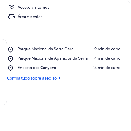
Acesso à internet
Área de estar
Place,
Parque Nacional da Serra Geral
‪9 min de carro‬
Parque
Place,
Parque Nacional de Aparados da Serra
‪14 min de carro‬
Nacional
Parque
da
Place,
Encosta dos Canyons
‪14 min de carro‬
Nacional
Serra
Encosta
de
Geral
dos
Confira tudo sobre a região
Aparados
Canyons
da
Serra