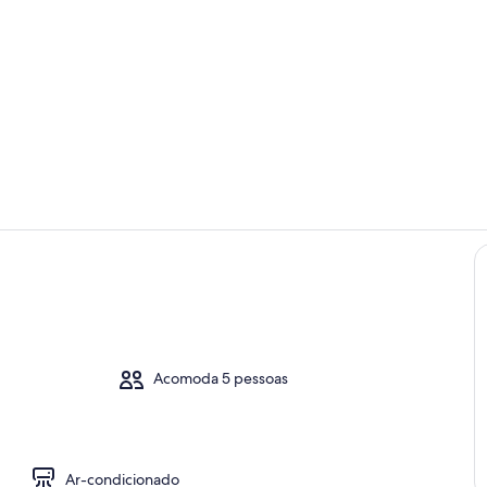
Área da pro
Área de esta
o
Acomoda 5 pessoas
Ar-condicionado