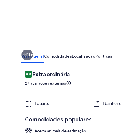
Eco.hospedagem
Vista
para
o
nascer
do
11+
sol
Visão geral
Comodidades
Localização
Políticas
Avaliações
Extraordinária
9,8
9,8 de 10
27 avaliações externas
Terraço/páti
1 quarto
1 banheiro
Comodidades populares
Aceita animais de estimação