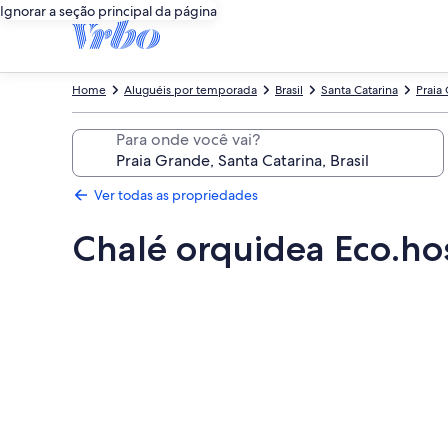
Ignorar a seção principal da página
Home
Aluguéis por temporada
Brasil
Santa Catarina
Praia
Para onde você vai?
Ver todas as propriedades
Chalé orquidea Eco.ho
Galeria
de
fotos
de
Chalé
orquidea