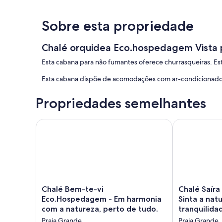
Sobre esta propriedade
Chalé orquidea Eco.hospedagem Vista p
Esta cabana para não fumantes oferece churrasqueiras. Es
Esta cabana dispõe de acomodações com ar-condicionado.
Propriedades semelhantes
Chalé Bem-te-vi Eco.Hospedagem - Em harmonia co
Chalé Saíra -
Chalé
Chalé
Chalé Bem-te-vi
Chalé Saír
Bem-
Saíra
Eco.Hospedagem - Em harmonia
Sinta a nat
te-
-
com a natureza, perto de tudo.
tranquilida
vi
Eco.Hospeda
Praia Grande
Praia Grande