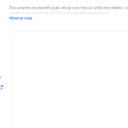
Documento de identificação oficial com foto e cartão de crédito,
exigidos no momento do check-in para despesas extras.
Mostrar mais
m