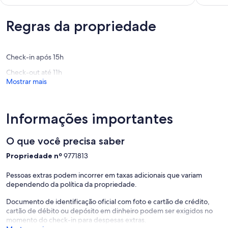
Tocumwal
10,
10,
Extraordinária,
Extraord
(16
(89
Regras da propriedade
avaliações)
avaliaçõ
Check-in após 15h
Check-out até 11h
Mostrar mais
Informações importantes
O que você precisa saber
Propriedade nº
9771813
Pessoas extras podem incorrer em taxas adicionais que variam
dependendo da política da propriedade.
Documento de identificação oficial com foto e cartão de crédito,
cartão de débito ou depósito em dinheiro podem ser exigidos no
momento do check-in para despesas extras.