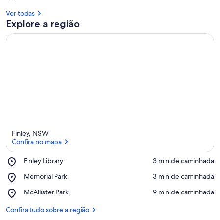
Ver todas
Explore a região
Finley, NSW
Confira no mapa
Place,
Finley Library
‪3 min de caminhada‬
Finley
Confira no mapa
Place,
Memorial Park
‪3 min de caminhada‬
Library
Memorial
Place,
McAllister Park
‪9 min de caminhada‬
Park
McAllister
Park
Confira tudo sobre a região