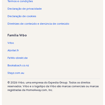
Termos e condições
é
i
Declaração de privacidade
s
p
Declaração de cookies
o
Diretrizes de conteúdo e denúncia de conteúdo
r
t
e
Família Vrbo
m
p
Vrbo
o
r
Abritel.fr
a
d
FeWo-direkt.de
a
Bookabach.co.nz
-
B
Stayz.com.au
a
r
© 2026 Vrbo, uma empresa do Expedia Group. Todos os direitos
o
reservados. Vrbo e o logotipo da Vrbo são marcas comerciais ou marcas
o
registradas da HomeAway.com, Inc.
g
a