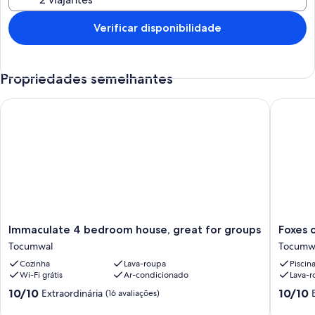
Verificar disponibilidade
Propriedades semelhantes
Immaculate 4 bedroom house, great for groups
Foxes o
Immaculate
Foxes
Immaculate 4 bedroom house, great for groups
Foxes 
4
on
Tocumwal
Tocumw
bedroom
the
Cozinha
Lava-roupa
Piscin
house,
Green
Wi-Fi grátis
Ar-condicionado
Lava-r
great
Tocumw
for
Tocumw
10.0
10.0
10/10
10/10
Extraordinária
(16 avaliações)
groups
de
de