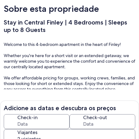
Sobre esta propriedade
Stay in Central Finley | 4 Bedrooms | Sleeps
up to 8 Guests
Welcome to this 4-bedroom apartment in the heart of Finley!
Whether you're here for a short visit or an extended getaway, we
warmly welcome you to experience the comfort and convenience of
our centrally located apartment.
We offer affordable pricing for groups, working crews, families, and
those looking for short or extended stays. Enjoy the convenience of
easy access to everything from this centrally located place.
Our apartment features a fully equipped kitchen and laundry
facilities to make your stay comfortable and convenient. We provide
bed linen and towels, ensuring you have everything you need for a
Adicione as datas e descubra os preços
pleasant stay.
Check-in
Check-out
Contact us for longer stays.
Viajantes