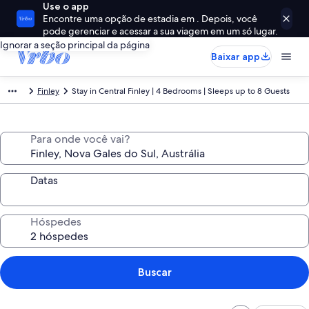
Use o app
Encontre uma opção de estadia em . Depois, você
pode gerenciar e acessar a sua viagem em um só lugar.
Ignorar a seção principal da página
Baixar app
Finley
Stay in Central Finley | 4 Bedrooms | Sleeps up to 8 Guests
Para onde você vai?
Datas
Hóspedes
Buscar