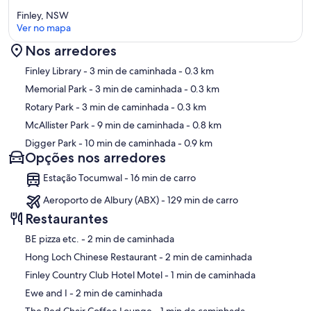
Finley, NSW
Ver no mapa
Nos arredores
Mapa
Finley Library
- 3 min de caminhada
- 0.3 km
Memorial Park
- 3 min de caminhada
- 0.3 km
Rotary Park
- 3 min de caminhada
- 0.3 km
McAllister Park
- 9 min de caminhada
- 0.8 km
Digger Park
- 10 min de caminhada
- 0.9 km
Opções nos arredores
Estação Tocumwal - 16 min de carro
Aeroporto de Albury (ABX) - 129 min de carro
Restaurantes
‪BE pizza etc. - ‬2 min de caminhada
‪Hong Loch Chinese Restaurant - ‬2 min de caminhada
‪Finley Country Club Hotel Motel - ‬1 min de caminhada
‪Ewe and I - ‬2 min de caminhada
‪The Red Chair Coffee Lounge - ‬1 min de caminhada