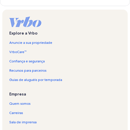
n
k
q
u
e
a
Explore a Vrbo
b
r
Anuncie a sua propriedade
e
e
VrboCare™
s
t
Confiança e segurança
a
Recursos para parceiros
p
á
Guias de aluguéis por temporada
g
i
n
Empresa
a
:
Quem somos
A
l
Carreiras
u
Sala de imprensa
g
u