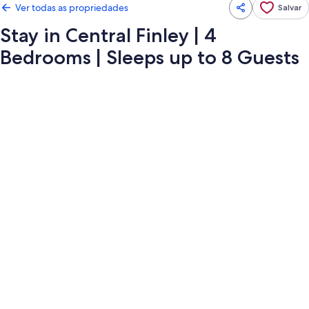
Ver todas as propriedades
Salvar
Stay in Central Finley | 4
Bedrooms | Sleeps up to 8 Guests
Galeria
de
fotos
de