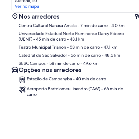
Atafona, RJ
Ver no mapa
Nos arredores
Centro Cultural Narcisa Amalia
- 7 min de carro
- 4.0 km
Universidade Estadual Norte Fluminense Darcy Ribeiro
(UENF)
- 45 min de carro
- 43.1 km
Teatro Municipal Trianon
- 53 min de carro
- 47.1 km
Ma
Catedral de São Salvador
- 56 min de carro
- 48.5 km
SESC Campos
- 58 min de carro
- 49.6 km
Opções nos arredores
Estação de Cambahyba - 40 min de carro
Aeroporto Bartolomeu Lisandro (CAW) - 66 min de
carro