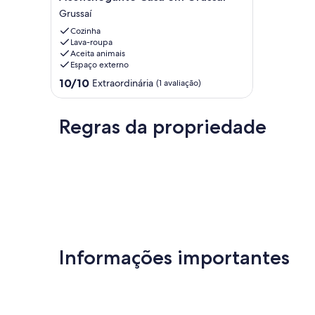
Casa
Grussaí
em
Cozinha
Grussaí
Lava-roupa
Grussaí
Aceita animais
Espaço externo
10.0
10/10
Extraordinária
(1 avaliação)
de
10,
Extraordinária,
Regras da propriedade
(1
avaliação)
Informações importantes