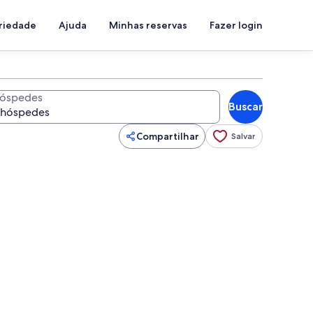
priedade
Ajuda
Minhas reservas
Fazer login
óspedes
Buscar
Compartilhar
Salvar