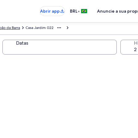
•
Abrir app
BRL
Anuncie a sua pro
oão da Barra
Casa Jardim 022
Datas
H