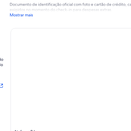
Documento de identificação oficial com foto e cartão de crédito,
exigidos no momento do check-in para despesas extras.
Mostrar mais
do
do