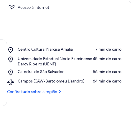
Acesso à internet
Place,
Centro Cultural Narcisa Amalia
‪7 min de carro‬
Centro
Place,
Universidade Estadual Norte Fluminense
‪45 min de carro‬
Cultural
Universidade
Darcy Ribeiro (UENF)
Narcisa
Estadual
Amalia
Place,
Catedral de São Salvador
‪56 min de carro‬
Norte
Catedral
Fluminense
Airport,
Campos (CAW-Bartolomeu Lisandro)
‪64 min de carro‬
de
Darcy
Campos
São
Ribeiro
(CAW-
Confira tudo sobre a região
Salvador
(UENF)
Bartolomeu
Lisandro)