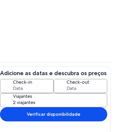
o
Área da propriedade
Adicione as datas e descubra os preços
Parte interna
Check-in
Check-out
Viajantes
Verificar disponibilidade