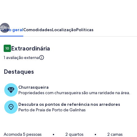
DMR1
erior
Próximo
5+
Visão geral
Comodidades
Localização
Políticas
Avaliações
Extraordinária
10
10 de 10
1 avaliação externa
Destaques
Churrasqueira
Propriedades com churrasqueira são uma raridade na área.
Quarto
Descubra os pontos de referência nos arredores
Perto de Praia de Porto de Galinhas
Acomoda 5 pessoas
•
2 quartos
•
2 camas