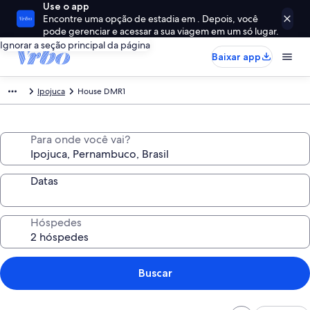
Use o app
Encontre uma opção de estadia em . Depois, você
pode gerenciar e acessar a sua viagem em um só lugar.
Ignorar a seção principal da página
Baixar app
Ipojuca
House DMR1
Para onde você vai?
Datas
Hóspedes
Buscar