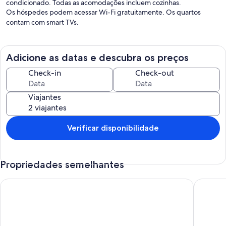
condicionado. Todas as acomodações incluem cozinhas.
Os hóspedes podem acessar Wi-Fi gratuitamente. Os quartos
contam com smart TVs.
Adicione as datas e descubra os preços
Check-in
Check-out
Viajantes
Verificar disponibilidade
Propriedades semelhantes
Aluguel studio flat 'marulhos resort' praia de muro alto - Port
Ekoara R