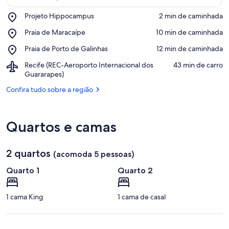
Place,
Projeto Hippocampus
‪2 min de caminhada‬
Projeto
Confira no mapa
Place,
Praia de Maracaípe
‪10 min de caminhada‬
Hippocampus
Praia
Place,
Praia de Porto de Galinhas
‪12 min de caminhada‬
de
Praia
Maracaípe
Airport,
Recife (REC-Aeroporto Internacional dos
‪43 min de carro‬
de
Recife
Guararapes)
Porto
(REC-
de
Confira tudo sobre a região
Aeroporto
Galinhas
Internacional
dos
Guararapes)
Quartos e camas
2 quartos
(acomoda 5 pessoas)
Quarto 1
Quarto 2
1 cama King
1 cama de casal