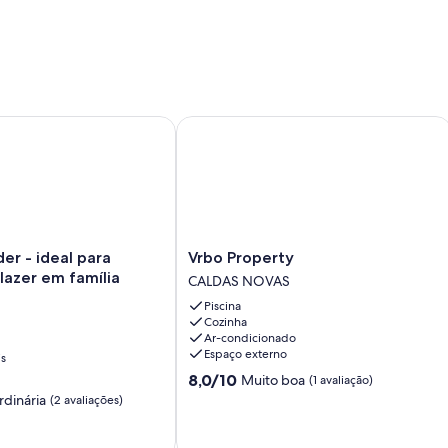
 do rio Corumbá.
or novo, planejado, arborizado, em frente ao lago Corumbá do
 - ideal para descanso e lazer em família
Vrbo Property
Vrbo
er - ideal para
Vrbo Property
Property
lazer em família
CALDAS NOVAS
CALDAS
Piscina
NOVAS
Cozinha
Ar-condicionado
Espaço externo
is
8.0
8,0/10
Muito boa
(1 avaliação)
de
rdinária
(2 avaliações)
10,
Muito