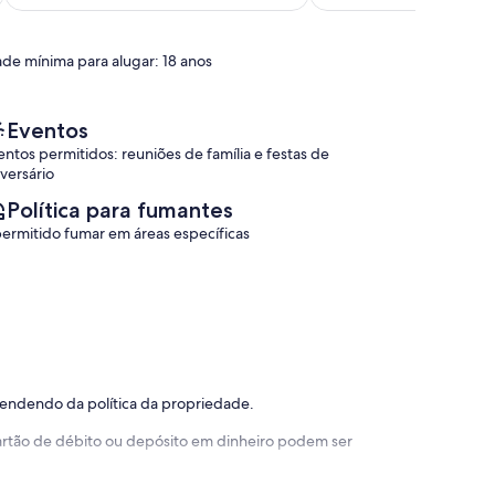
10,
Setor
(2
Extraordinária,
Lagoa
avaliações)
(1
Quente
ade mínima para alugar: 18 anos
avaliação)
Eventos
entos permitidos: reuniões de família e festas de
iversário
Política para fumantes
permitido fumar em áreas específicas
pendendo da política da propriedade.
 cartão de débito ou depósito em dinheiro podem ser