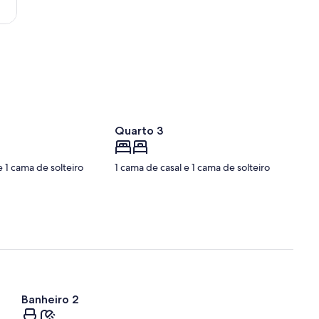
Nelson
Ribeiro
Guimarães)
Quarto 3
e 1 cama de solteiro
1 cama de casal e 1 cama de solteiro
Banheiro 2