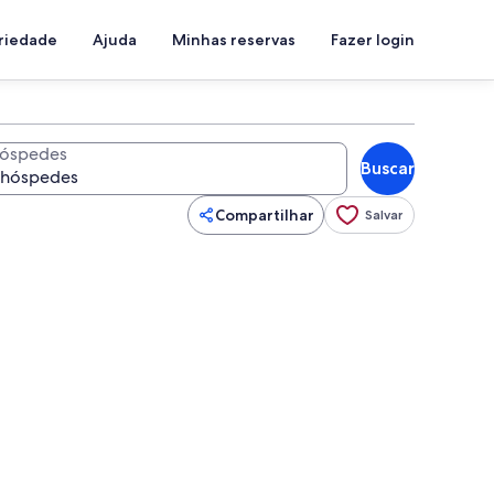
priedade
Ajuda
Minhas reservas
Fazer login
óspedes
Buscar
Compartilhar
Salvar