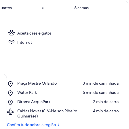
quartos
•
6 camas
Aceita cães e gatos
Internet
Place,
Praça Mestre Orlando
‪3 min de caminhada‬
Praça
Place,
Water Park
‪16 min de caminhada‬
Mestre
Water
Orlando
Place,
Diroma AcquaPark
‪2 min de carro‬
Park
Diroma
Airport,
Caldas Novas (CLV-Nelson Ribeiro
‪4 min de carro‬
AcquaPark
Caldas
Guimarães)
Novas
Confira tudo sobre a região
(CLV-