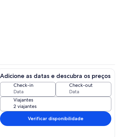
vada
Área de estar
Adicione as datas e descubra os preços
Parte interna
Check-in
Check-out
Viajantes
Verificar disponibilidade