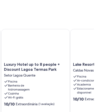
Luxury Hotel up to 8 people + Discount Lagoa Termas Park
Lake Resort Apartment
Luxury
Lake
Luxury Hotel up to 8 people +
Lake Resort Apartm
Hotel
Resort
Discount Lagoa Termas Park
Caldas Novas
up
Apartment
Setor Lagoa Quente
Piscina
to
Caldas
Ar-condicionado
8
Piscina
Novas
Academia
Banheira de
people
Estacionamento
hidromassagem
+
disponível
Cozinha
Discount
Wi-Fi grátis
10.0
10/10
Extraordinária
(2 
Lagoa
de
10.0
10/10
Extraordinária
Termas
(1 avaliação)
10,
de
Park
Extraordinária,