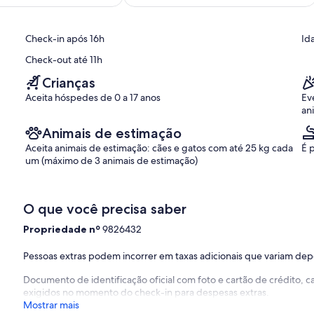
boa,
,
(1
avaliação)
Check-in após 16h
Id
Check-out até 11h
Crianças
Aceita hóspedes de 0 a 17 anos
Ev
an
Animais de estimação
Aceita animais de estimação: cães e gatos com até 25 kg cada
É 
um (máximo de 3 animais de estimação)
O que você precisa saber
Propriedade nº
9826432
Pessoas extras podem incorrer em taxas adicionais que variam de
Documento de identificação oficial com foto e cartão de crédito,
exigidos no momento do check-in para despesas extras.
Mostrar mais