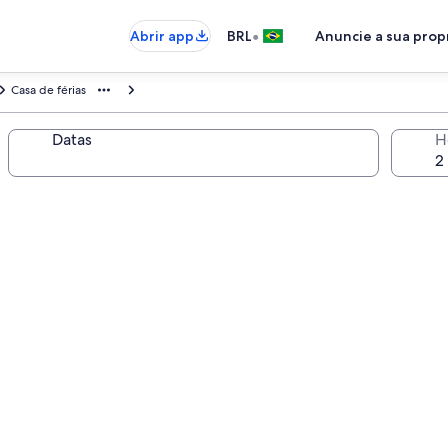
•
Abrir app
BRL
Anuncie a sua pro
Casa de férias
Datas
H