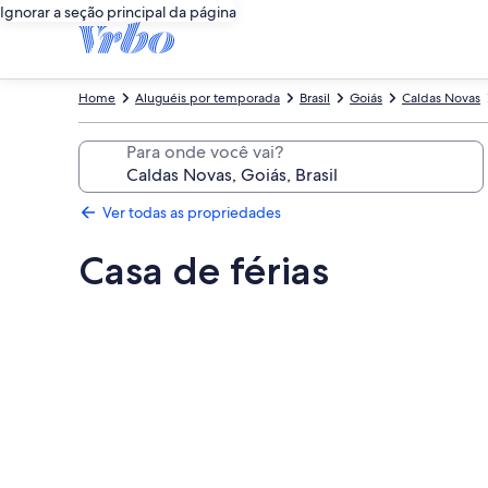
Ignorar a seção principal da página
Home
Aluguéis por temporada
Brasil
Goiás
Caldas Novas
Para onde você vai?
Ver todas as propriedades
Casa de férias
Galeria
de
fotos
de
Casa
de