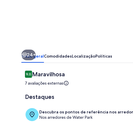
férias
24+
Visão geral
Comodidades
Localização
Políticas
Avaliações
Maravilhosa
9,0
9,0 de 10
7 avaliações externas
Destaques
Terraço/páti
Descubra os pontos de referência nos arredo
Nos arredores de Water Park