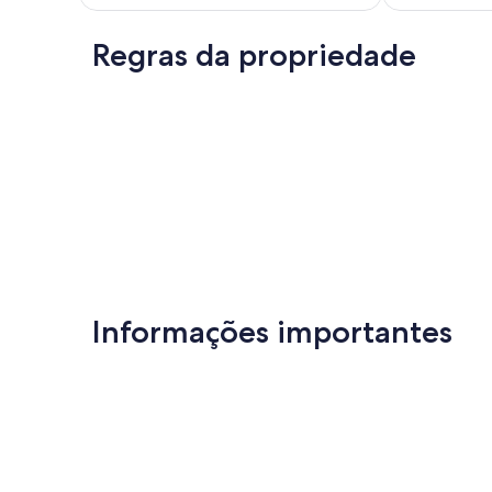
Extraordinária,
Extraordinária
novas
(2
(2
avaliações)
avaliações)
Regras da propriedade
Informações importantes