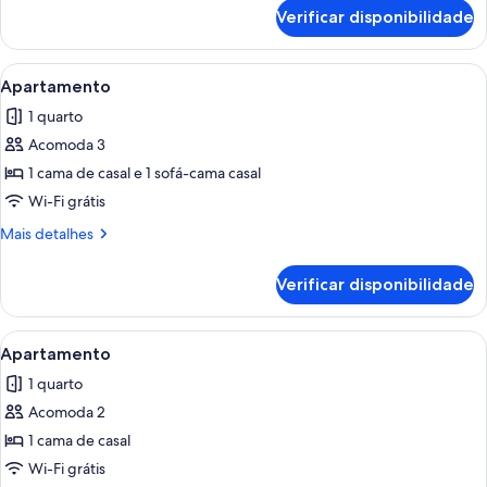
de
Verificar disponibilidade
Apartamento
Carrega
Quarto de hotel com uma cama, um gu
26
Apartamento
todas
1 quarto
as
Acomoda 3
fotos
de
1 cama de casal e 1 sofá-cama casal
Apartamento
Wi-Fi grátis
Mais
Mais detalhes
detalhes
de
Verificar disponibilidade
Apartamento
Carrega
Uma cama bem arrumada com manta cinz
8
Apartamento
todas
1 quarto
as
Acomoda 2
fotos
de
1 cama de casal
Apartamento
Wi-Fi grátis