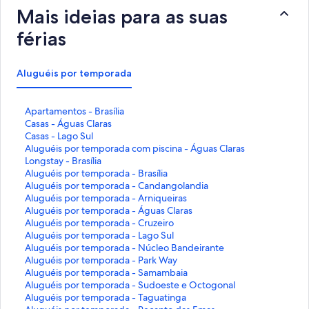
Mais ideias para as suas
férias
Aluguéis por temporada
L
Apartamentos - Brasília
i
L
Casas - Águas Claras
n
i
L
Casas - Lago Sul
k
n
i
L
Aluguéis por temporada com piscina - Águas Claras
q
k
n
i
L
Longstay - Brasília
u
q
k
n
i
L
Aluguéis por temporada - Brasília
e
u
q
k
n
i
L
Aluguéis por temporada - Candangolandia
a
e
u
q
k
n
i
L
Aluguéis por temporada - Arniqueiras
b
a
e
u
q
k
n
i
L
Aluguéis por temporada - Águas Claras
r
b
a
e
u
q
k
n
i
L
Aluguéis por temporada - Cruzeiro
e
r
b
a
e
u
q
k
n
i
L
Aluguéis por temporada - Lago Sul
e
e
r
b
a
e
u
q
k
n
i
L
Aluguéis por temporada - Núcleo Bandeirante
s
e
e
r
b
a
e
u
q
k
n
i
L
Aluguéis por temporada - Park Way
t
s
e
e
r
b
a
e
u
q
k
n
i
L
Aluguéis por temporada - Samambaia
a
t
s
e
e
r
b
a
e
u
q
k
n
i
L
Aluguéis por temporada - Sudoeste e Octogonal
p
a
t
s
e
e
r
b
a
e
u
q
k
n
i
L
Aluguéis por temporada - Taguatinga