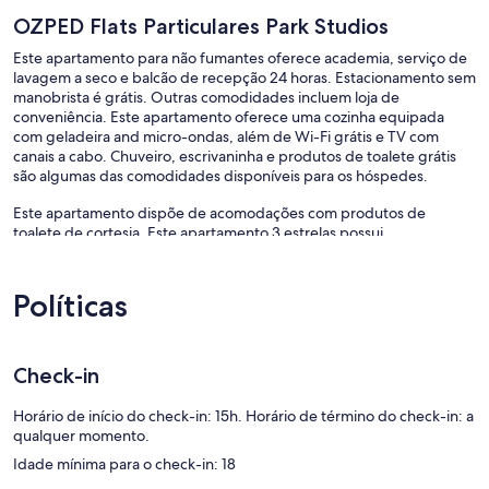
OZPED Flats Particulares Park Studios
Este apartamento para não fumantes oferece academia, serviço de
lavagem a seco e balcão de recepção 24 horas. Estacionamento sem
manobrista é grátis. Outras comodidades incluem loja de
conveniência. Este apartamento oferece uma cozinha equipada
com geladeira and micro-ondas, além de Wi-Fi grátis e TV com
canais a cabo. Chuveiro, escrivaninha e produtos de toalete grátis
são algumas das comodidades disponíveis para os hóspedes.
Este apartamento dispõe de acomodações com produtos de
toalete de cortesia. Este apartamento 3 estrelas possui
acomodações com cozinhas com geladeiras, micro-ondas e
talheres/pratos/utensílios de cozinha. Os banheiros possuem
chuveiros.
Políticas
Os hóspedes podem acessar o Wi-Fi (velocidade: 50 Mbps ou mais)
gratuitamente.Televisão a cabo está disponível.
As instalações recreativas oferecidas por apartamento incluem uma
Check-in
academia.
Horário de início do check-in: 15h. Horário de término do check-in: a
qualquer momento.
Idade mínima para o check-in: 18