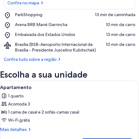
Confira no mapa
Place,
ParkShopping
‪13 min de caminhada‬
ParkShopping
Confira no mapa
Place,
Arena BRB Mané Garrincha
‪10 min de carro‬
Arena
Place,
Embaixada dos Estados Unidos
‪13 min de carro‬
BRB
Embaixada
Mané
Airport,
Brasília (BSB-Aeroporto Internacional de
‪10 min de carro‬
dos
Garrincha
Brasília
Brasília - Presidente Juscelino Kubitschek)
Estados
(BSB-
Unidos
Confira tudo sobre a região
Aeroporto
Internacional
Escolha a sua unidade
de
Brasília
Carrega
-
Um edifício de vários andares com um
27
Apartamento
Presidente
todas
Juscelino
1 quarto
as
Kubitschek)
Acomoda 3
fotos
de
1 cama de casal e 2 sofás-camas casal
Apartamento
Wi-Fi grátis
Mais
Mais detalhes
detalhes