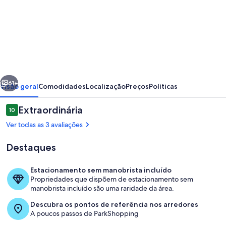
de
OZPED
Flats
Particulares
Park
erior
Próximo
Studios
61+
Visão geral
Comodidades
Localização
Preços
Políticas
Avaliações
Extraordinária
10
10 de 10
Ver todas as 3 avaliações
Destaques
Estacionamento sem manobrista incluído
Propriedades que dispõem de estacionamento sem
manobrista incluído são uma raridade da área.
Comodidades do quarto
Descubra os pontos de referência nos arredores
A poucos passos de ParkShopping