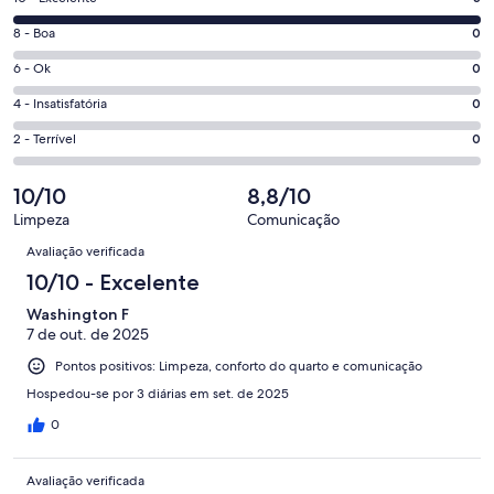
nova
10
janela
Nota
8 - Boa
0
-
8
Excelente.
Nota
6 - Ok
0
-
3
6
Boa.
Nota
4 - Insatisfatória
0
de
-
0
4
3
Ok.
Nota
2 - Terrível
0
de
-
avaliações
0
2
3
Insatisfatória.
de
-
10/10
8,8/10
avaliações
0
3
Terrível.
de
Limpeza
Comunicação
avaliações
0
Avaliações
3
Avaliação verificada
de
avaliações
3
10/10 - Excelente
avaliações
Washington F
7 de out. de 2025
Pontos positivos: Limpeza, conforto do quarto e comunicação
Hospedou-se por 3 diárias em set. de 2025
0
Avaliação verificada