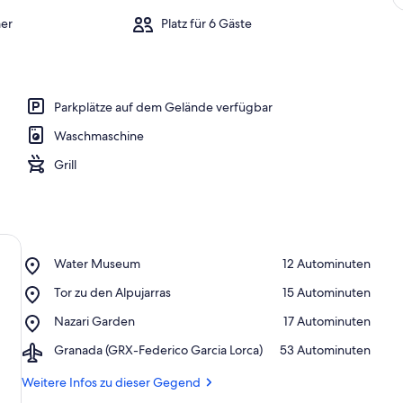
er
Platz für 6 Gäste
Parkplätze auf dem Gelände verfügbar
Waschmaschine
Grill
Place,
Water Museum
‪12 Autominuten‬
Water
Place,
Tor zu den Alpujarras
‪15 Autominuten‬
Museum
Tor
Place,
Nazari Garden
‪17 Autominuten‬
zu
Nazari
den
Airport,
Granada (GRX-Federico Garcia Lorca)
‪53 Autominuten‬
Garden
Alpujarras
Granada
(GRX-
Weitere Infos zu dieser Gegend
Federico