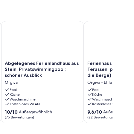
Privat Großer Garten Aussicht Sicherer Pool
Abgelegenes Ferienlandhaus aus Stein; Privatswimmingpool;
Ferienhaus (WIFI, Pool,
Abgelegenes
Ferienhaus
Abgelegenes Ferienlandhaus aus
Ferienhaus (WIFI, Poo
Ferienlandhaus
(WIFI,
Stein; Privatswimmingpool;
Terassen, phantastisc
aus
Pool,
schöner Ausblick
die Berge)
Stein;
3
Orgiva
Orgiva - El Tablones
Privatswimmingpool;
Terassen,
schöner
phantastischer
Pool
Pool
Ausblick
Küche
Blick
Küche
Waschmaschine
Waschmaschine
Orgiva
in
Kostenloses WLAN
Kostenloses WLAN
die
Berge)
10.0
9.6
10/10
9,6/10
Außergewöhnlich
Außergewöhnli
Orgiva
von
von
(75 Bewertungen)
(22 Bewertungen)
-
10,
10,
El
Außergewöhnlich,
Außergewöhnlich,
Tablones
(75
(22