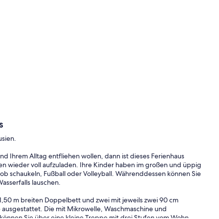
s
usien.
 Ihrem Alltag entfliehen wollen, dann ist dieses Ferienhaus
rien wieder voll aufzuladen. Ihre Kinder haben im großen und üppig
ob schaukeln, Fußball oder Volleyball. Währenddessen können Sie
asserfalls lauschen.
 1,50 m breiten Doppelbett und zwei mit jeweils zwei 90 cm
e ausgestattet. Die mit Mikrowelle, Waschmaschine und
 können Sie über eine kleine Treppe mit drei Stufen vom Wohn-