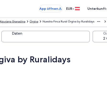
•
App öffnen
EUR
Unterkunft 
Alpujarra Granadina
Órgiva
Nuestra Finca Rural Órgiva by Ruralidays
Daten
G
giva by Ruralidays