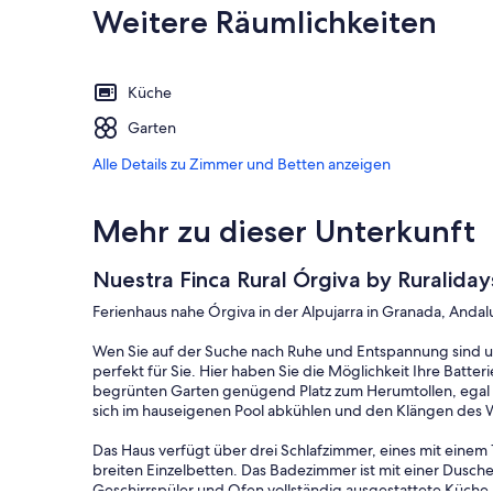
Weitere Räumlichkeiten
Küche
Garten
Alle Details zu Zimmer und Betten anzeigen
Mehr zu dieser Unterkunft
Nuestra Finca Rural Órgiva by Ruraliday
Ferienhaus nahe Órgiva in der Alpujarra in Granada, Andal
Wen Sie auf der Suche nach Ruhe und Entspannung sind und
perfekt für Sie. Hier haben Sie die Möglichkeit Ihre Batte
begrünten Garten genügend Platz zum Herumtollen, egal 
sich im hauseigenen Pool abkühlen und den Klängen des W
Das Haus verfügt über drei Schlafzimmer, eines mit einem
breiten Einzelbetten. Das Badezimmer ist mit einer Dusch
Geschirrspüler und Ofen vollständig ausgestattete Küche