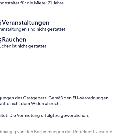
ndestalter für die Miete: 21 Jahre
Bewertungen)
Bewertungen)
Veranstaltungen
ranstaltungen sind nicht gestattet
Rauchen
uchen ist nicht gestattet
dingungen des Gastgebers. Gemäß den EU-Verordnungen
ünfte nicht dem Widerrufsrecht.
ltet. Die Vermietung erfolgt zu gewerblichen,
 abhängig von den Bestimmungen der Unterkunft variieren