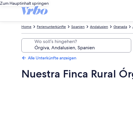
Zum Hauptinhalt springen
Home
Ferienunterkünfte
Spanien
Andalusien
Granada
Wo soll’s hingehen?
Alle Unterkünfte anzeigen
Nuestra Finca Rural Ór
Fotogalerie
von
Nuestra
Finca
Rural
Órgiva