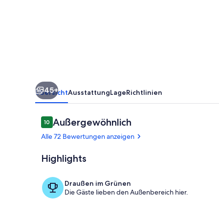
by
Ruralidays
45+
Übersicht
Ausstattung
Lage
Richtlinien
Bewertungen
Außergewöhnlich
10
10 von 10.
Alle 72 Bewertungen anzeigen
Highlights
Pool
Draußen im Grünen
Die Gäste lieben den Außenbereich hier.