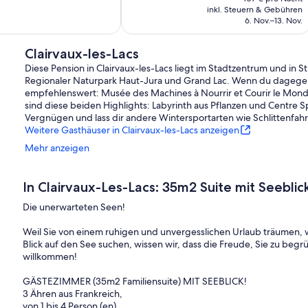
beträgt
inkl. Steuern & Gebühren
750 €
6. Nov.–13. Nov.
Clairvaux-les-Lacs
Diese Pension in Clairvaux-les-Lacs liegt im Stadtzentrum und in 
Regionaler Naturpark Haut-Jura und Grand Lac. Wenn du dagegen eh
empfehlenswert: Musée des Machines à Nourrir et Courir le Mon
sind diese beiden Highlights: Labyrinth aus Pflanzen und Centre Sp
Vergnügen und lass dir andere Wintersportarten wie Schlittenfah
Weitere Gasthäuser in Clairvaux-les-Lacs anzeigen
Mehr anzeigen
In Clairvaux-Les-Lacs: 35m2 Suite mit Seeblick
Die unerwarteten Seen!
Weil Sie von einem ruhigen und unvergesslichen Urlaub träumen, 
Blick auf den See suchen, wissen wir, dass die Freude, Sie zu begrüß
willkommen!
GÄSTEZIMMER (35m2 Familiensuite) MIT SEEBLICK!
3 Ähren aus Frankreich,
von 1 bis 4 Person (en),