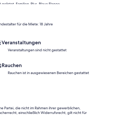
elistet, Familien-Plus, Blaue Flagge ...
 & Moderne ... Cocktail für ungewöhnliche und
ndestalter für die Miete: 18 Jahre
 begrüßen zu dürfen. Genießen Sie im Erdgeschoss dieses
amiliensuite von 35 m² mit Holzofen, Seeblick und großem
Veranstaltungen
n und Wasserfälle, vor den Toren des Naturparks Haut-Jura
Veranstaltungen sind nicht gestattet
is-Pferden, Schneeschuhwandern, Rodeln, Spaziergänge
n, Freizeit, Besuchen, Sport, Flucht, ein wahres Paradies
Rauchen
Rauchen ist in ausgewiesenen Bereichen gestattet
f einem 2800 m2 großen Grundstück angelegt.
. mit Seeblick ...
olgendes eingeben:
e Partei, die nicht im Rahmen ihrer gewerblichen,
herrecht, einschließlich Widerrufsrecht, gilt nicht für