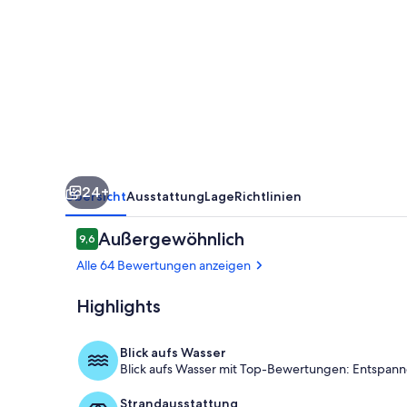
Lacs:
35m2
Suite
mit
Seeblick
...
Seen
24+
und
Übersicht
Ausstattung
Lage
Richtlinien
Wasserfälle!
Bewertungen
Außergewöhnlich
9,6
9,6 von 10.
Alle 64 Bewertungen anzeigen
Highlights
Außenbereic
Blick aufs Wasser
Blick aufs Wasser mit Top-Bewertungen: Entspanne
Strandausstattung