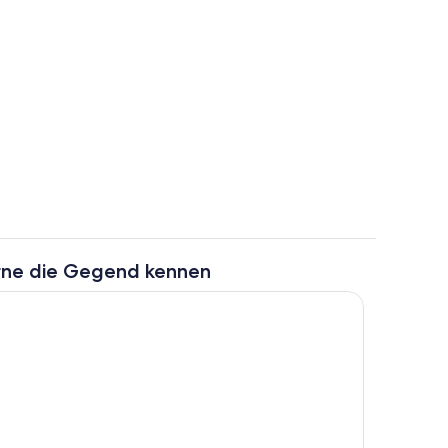
ch
Speisen im Freien
rne die Gegend kennen
Außenbereich