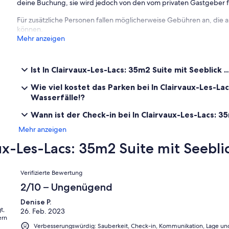
deine Buchung, sie wird jedoch von den vom privaten Gastgeber
Olivier & Christine
Für zusätzliche Personen fallen möglicherweise Gebühren an, die
können.
Mehr anzeigen
Ist In Clairvaux-Les-Lacs: 35m2 Suite mit Seeblick 
Wie viel kostet das Parken bei In Clairvaux-Les-Lac
Wasserfälle!?
Wann ist der Check-in bei In Clairvaux-Les-Lacs: 35
Mehr anzeigen
-Les-Lacs: 35m2 Suite mit Seeblick
Bewertungen
Verifizierte Bewertung
2/10 – Ungenügend
Denise P.
t,
26. Feb. 2023
ern
Verbesserungswürdig: Sauberkeit, Check-in, Kommunikation, Lage und