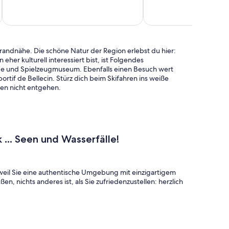
inkl. S
Bewertungen
Strandnähe. Die schöne Natur der Region erlebst du hier:
er kulturell interessiert bist, ist Folgendes
de und Spielzeugmuseum. Ebenfalls einen Besuch wert
ortif de Bellecin. Stürz dich beim Skifahren ins weiße
ren nicht entgehen.
 ... Seen und Wasserfälle!
weil Sie eine authentische Umgebung mit einzigartigem
en, nichts anderes ist, als Sie zufriedenzustellen: herzlich