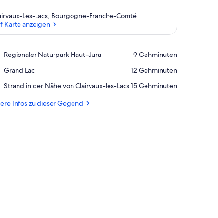
airvaux-Les-Lacs, Bourgogne-Franche-Comté
f Karte anzeigen
Auf Karte anzeigen
Place,
Regionaler Naturpark Haut-Jura
‪9 Gehminuten‬
Regionaler
Place,
Grand Lac
‪12 Gehminuten‬
Naturpark
Grand
Haut-
Place,
Strand in der Nähe von Clairvaux-les-Lacs
‪15 Gehminuten‬
Lac
Jura
Strand
in
ere Infos zu dieser Gegend
der
Nähe
von
Clairvaux-
les-
Lacs