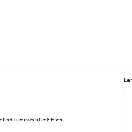
Außenberei
Le
Pool
h
 bei diesem malerischen Erlebnis.