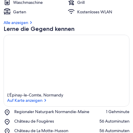
Waschmaschine
Grill
Garten
Kostenloses WLAN
Alle anzeigen
Lerne die Gegend kennen
L'Épinay-le-Comte, Normandy
Auf Karte anzeigen
Place,
Regionaler Naturpark Normandie-Maine
‪1 Gehminute‬
Regionaler
Auf Karte anzeigen
Place,
Château de Fougères
‪56 Autominuten‬
Naturpark
Château
Normandie-
Place,
Château de La Motte-Husson
‪56 Autominuten‬
de
Maine