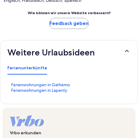
Englisch, Französisch, Deutsch, Spanisch
Wie können wir unsere Website verbessern?
Feedback geben
Weitere Urlaubsideen
Ferienunterkünfte
L
Ferienwohnungen in Gathemo
i
L
Ferienwohnungen in Lapenty
n
i
k
n
,
k
d
,
e
d
r
e
d
r
Vrbo erkunden
i
d